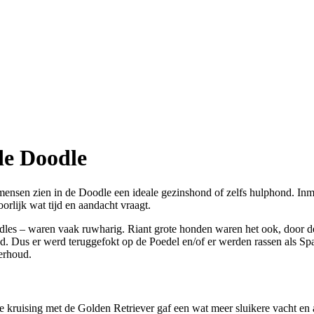
de Doodle
mensen zien in de Doodle een ideale gezinshond of zelfs hulphond. Inmid
orlijk wat tijd en aandacht vraagt.
les – waren vaak ruwharig. Riant grote honden waren het ook, door de ‘
nd. Dus er werd teruggefokt op de Poedel en/of er werden rassen als Sp
erhoud.
De kruising met de Golden Retriever gaf een wat meer sluikere vacht e