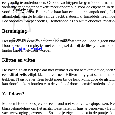
eenvoudig te onderhouden. Ook de vachttypen kregen ‘doodle-namen’ nam
0
vierkante centimeter betekent meer onderhoud voor de eigenaar. In de 
Winkelwagen
voorkomen worden. Een rechte haar kan een andere aanpak nodig heb
afhankelijk van de lengte van de vacht, natuurlijk. Inmiddels neemt d
Boefdoodles, Shepadoodles, Bernerdoodles en Multi-doodles, maar de h
Bezuiniging
Geen producten in de winkelwagen.
Het lijkt er wel eens op dat er na de aanschaf van de Doodle geen bud
Doodle vooral een plezier met een kapsel dat bij de lifestyle van hond 
Terug naar winkel
langer kapsel gekozen worden.
Klitten en vilten
De vacht is van het type dat niet verhaart en dat betekent dat de, to
een klit of zelfs viltplakkaat te vormen. Klitvorming gaat samen met i
trekken. Naast dat er geen lucht meer bij de huid komt door de afslui
kan door het kort houden van de vacht of door intensief onderhoud te (
Zelf doen?
Met een Doodle kies je voor een hond met vachtverzorgingseisen. Net z
blaasbehandeling om het aantal losse haren in huis te beperken.) Het
vachtverzorging gewenst is. Zoals je je eigen auto tot in de puntjes 