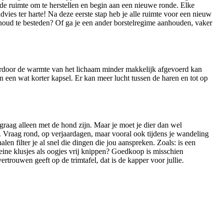
d de ruimte om te herstellen en begin aan een nieuwe ronde. Elke
ies ter harte! Na deze eerste stap heb je alle ruimte voor een nieuw
erhoud te besteden? Of ga je een ander borstelregime aanhouden, vaker
aardoor de warmte van het lichaam minder makkelijk afgevoerd kan
n een wat korter kapsel. Er kan meer lucht tussen de haren en tot op
graag alleen met de hond zijn. Maar je moet je dier dan wel
n. Vraag rond, op verjaardagen, maar vooral ook tijdens je wandeling
n filter je al snel die dingen die jou aanspreken. Zoals: is een
leine klusjes als oogjes vrij knippen? Goedkoop is misschien
trouwen geeft op de trimtafel, dat is de kapper voor jullie.