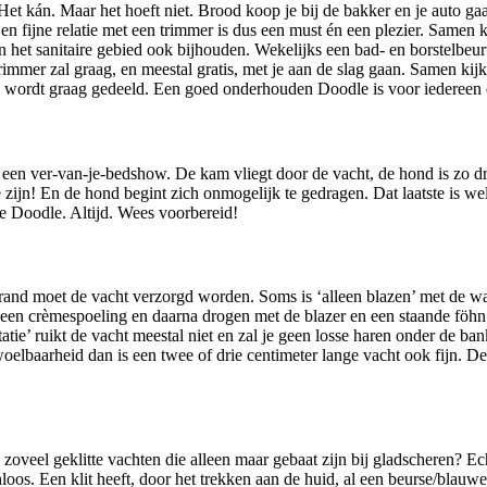
et kán. Maar het hoeft niet. Brood koop je bij de bakker en je auto ga
Een fijne relatie met een trimmer is dus een must én een plezier. Samen k
 het sanitaire gebied ook bijhouden. Wekelijks een bad- en borstelbeur
mmer zal graag, en meestal gratis, met je aan de slag gaan. Samen kijke
 wordt graag gedeeld. Een goed onderhouden Doodle is voor iedereen e
d een ver-van-je-bedshow. De kam vliegt door de vacht, de hond is zo d
 zijn! En de hond begint zich onmogelijk te gedragen. Dat laatste is wel
re Doodle. Altijd. Wees voorbereid!
strand moet de vacht verzorgd worden. Soms is ‘alleen blazen’ met de wa
en crèmespoeling en daarna drogen met de blazer en een staande föhn. D
statie’ ruikt de vacht meestal niet en zal je geen losse haren onder de ba
oelbaarheid dan is een twee of drie centimeter lange vacht ook fijn. 
zoveel geklitte vachten die alleen maar gebaat zijn bij gladscheren? E
jnloos. Een klit heeft, door het trekken aan de huid, al een beurse/bla