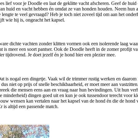
es lief voor je Doodle en laat de geklitte vacht afscheren. Geef de hui
 van huid en vacht hebben én omdat ze van honden houden. Neem hun adv
e lengte te veel gevraagd? Heb je toch niet zoveel tijd om aan het ond
ft wie hij is, ongeacht het kapsel.
Zware dichte vachten zonder klitten vormen ook een isolerende laag w
t is meer een soort pantser. Ook de Doodle heeft in de zomer profijt va
tijdrovend. Je doet jezelf én je hond hier een plezier mee.
at is nogal een dingetje. Vaak wil de trimmer rustig werken en daarom 
 dus niet op prijs of snelle beschikbaarheid, er moet meer aan vastzitte
reek die mensen eens aan en vraag naar hun bevindingen. Uit hun verhale
 de minderheid) dingen goed uit en kun je ook tussendoor terecht voor k
ouw wensen kan vertalen naar het kapsel van de hond én die de hond ver
r is altijd een passende match.