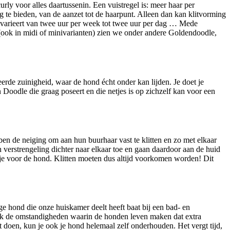
ly voor alles daartussenin. Een vuistregel is: meer haar per
g te bieden, van de aanzet tot de haarpunt. Alleen dan kan klitvorming
varieert van twee uur per week tot twee uur per dag … Mede
e (ook in midi of minivarianten) zien we onder andere Goldendoodle,
erde zuinigheid, waar de hond écht onder kan lijden. Je doet je
n Doodle die graag poseert en die netjes is op zichzelf kan voor een
ben de neiging om aan hun buurhaar vast te klitten en zo met elkaar
n verstrengeling dichter naar elkaar toe en gaan daardoor aan de huid
etje voor de hond. Klitten moeten dus altijd voorkomen worden! Dit
ge hond die onze huiskamer deelt heeft baat bij een bad- en
 ook de omstandigheden waarin de honden leven maken dat extra
t doen, kun je ook je hond helemaal zelf onderhouden. Het vergt tijd,