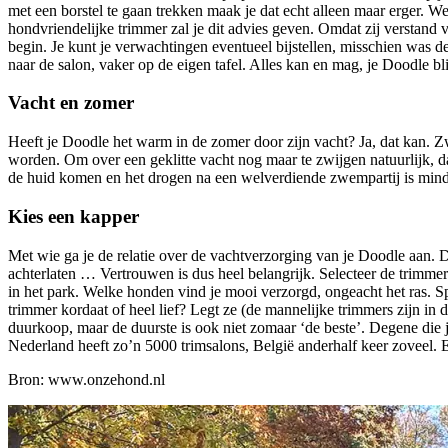
met een borstel te gaan trekken maak je dat echt alleen maar erger. We
hondvriendelijke trimmer zal je dit advies geven. Omdat zij verstand
begin. Je kunt je verwachtingen eventueel bijstellen, misschien was d
naar de salon, vaker op de eigen tafel. Alles kan en mag, je Doodle blij
Vacht en zomer
Heeft je Doodle het warm in de zomer door zijn vacht? Ja, dat kan. 
worden. Om over een geklitte vacht nog maar te zwijgen natuurlijk, da
de huid komen en het drogen na een welverdiende zwempartij is minder 
Kies een kapper
Met wie ga je de relatie over de vachtverzorging van je Doodle aan. D
achterlaten … Vertrouwen is dus heel belangrijk. Selecteer de trimmer
in het park. Welke honden vind je mooi verzorgd, ongeacht het ras. Sp
trimmer kordaat of heel lief? Legt ze (de mannelijke trimmers zijn in
duurkoop, maar de duurste is ook niet zomaar ‘de beste’. Degene die j
Nederland heeft zo’n 5000 trimsalons, België anderhalf keer zoveel. E
Bron: www.onzehond.nl