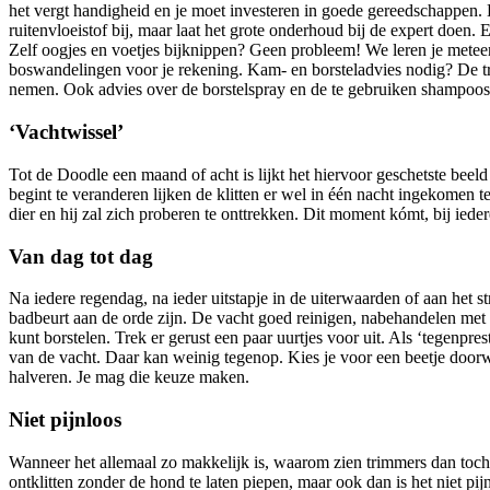
het vergt handigheid en je moet investeren in goede gereedschappen. H
ruitenvloeistof bij, maar laat het grote onderhoud bij de expert doen. 
Zelf oogjes en voetjes bijknippen? Geen probleem! We leren je meteen
boswandelingen voor je rekening. Kam- en borsteladvies nodig? De tri
nemen. Ook advies over de borstelspray en de te gebruiken shampoos
‘Vachtwissel’
Tot de Doodle een maand of acht is lijkt het hiervoor geschetste beel
begint te veranderen lijken de klitten er wel in één nacht ingekomen te
dier en hij zal zich proberen te onttrekken. Dit moment kómt, bij iede
Van dag tot dag
Na iedere regendag, na ieder uitstapje in de uiterwaarden of aan het 
badbeurt aan de orde zijn. De vacht goed reinigen, nabehandelen met e
kunt borstelen. Trek er gerust een paar uurtjes voor uit. Als ‘tegenpre
van de vacht. Daar kan weinig tegenop. Kies je voor een beetje doorw
halveren. Je mag die keuze maken.
Niet pijnloos
Wanneer het allemaal zo makkelijk is, waarom zien trimmers dan toch 
ontklitten zonder de hond te laten piepen, maar ook dan is het niet pi