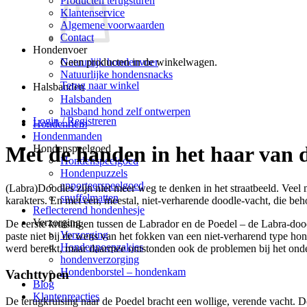
Producten terugsturen
Klantenservice
Algemene voorwaarden
Contact
Hondenvoer
Geen producten in de winkelwagen.
Natuurlijk hondenvoer
Natuurlijke hondensnacks
Terug naar winkel
Halsbanden
Halsbanden
halsband hond zelf ontwerpen
Login / Registreren
Hondenriem
Hondenmanden
Met de handen in het haar van 
Hondenspeelgoed
Hondenspeelgoed
Hondenpuzzels
apporteerspeelgoed
(Labra)Doodles zijn niet meer weg te denken in het straatbeeld. Veel 
snuffelmatten
karakters. En met een, meestal, niet-verharende doodle-vacht, die beho
Reflecterend hondenhesje
Verzorging
De eerste kruisingen tussen de Labrador en de Poedel – de Labra-dood
Verzorging
paste niet bij de wens van het fokken van een niet-verharend type ho
Hondenpoepzakjes
werd bereikt, maar daarmee ontstonden ook de problemen bij het ond
hondenverzorging
Hondenborstel – hondenkam
Vachttypen
Blog
Klantenreacties
De terugkruising naar de Poedel bracht een wollige, verende vacht. 