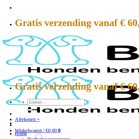
Ga
naar
inhoud
Gratis verzending vanaf € 60
Gratis verzending vanaf € 60
Zoeken
naar:
Afrekenen
+
Winkelwagen /
€
0,00
0
Home