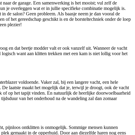
at naar de garage. Een samenwerking is het mooist; vul zelf de
un je overleggen wat er in jullie specifieke combinatie mogelijk is.
t in de salon? Geen probleem. Als baasje neem je dan vooral de
n of het gereedschap geschikt is en de borsteltechniek onder de loep
en plezier!
roog en dat beetje modder valt er ook vanzelf uit. Wanneer de vacht
 logisch want aan klitten trekken met een kam is niet lollig voor het
terblazer voldoende. Vaker zal, bij een langere vacht, een hele
e laatste maakt het mogelijk dat je, terwijl je droogt, ook de vacht
nk of op het tapijt vinden. En natuurlijk de heerlijke doorwoelbaarheid
De tijdsduur van het onderhoud na de wandeling zal dan zomaar
cht, pijnloos ontklitten is onmogelijk. Sommige mensen kunnen
uwe plek gemaakt in de opperhuid. Door aan diezelfde haren nog eens