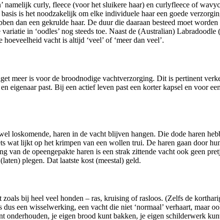
elijk curly, fleece (voor het sluikere haar) en curlyfleece of wavycur
basis is het noodzakelijk om elke individuele haar een goede verzorgin
ben dan een gekrulde haar. De duur die daaraan besteed moet worden 
e variatie in ‘oodles’ nog steeds toe. Naast de (Australian) Labradoodl
oeveelheid vacht is altijd ‘veel’ of ‘meer dan veel’.
get meer is voor de broodnodige vachtverzorging. Dit is pertinent verke
en eigenaar past. Bij een actief leven past een korter kapsel en voor ee
ch wel loskomende, haren in de vacht blijven hangen. Die dode haren heb
ets wat lijkt op het krimpen van een wollen trui. De haren gaan door hu
ting van de opeengepakte haren is een strak zittende vacht ook geen pr
laten) plegen. Dat laatste kost (meestal) geld.
oals bij heel veel honden – ras, kruising of rasloos. (Zelfs de korthari
 is dus een wisselwerking, een vacht die niet ‘normaal’ verhaart, maar
kunt onderhouden, je eigen brood kunt bakken, je eigen schilderwerk kun