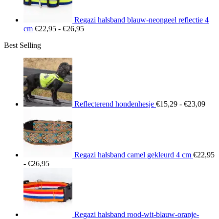
Regazi halsband blauw-neongeel reflectie 4
Prijsklasse:
cm
€
22,95
-
€
26,95
€22,95
Best Selling
tot
€26,95
Prij
€15
tot
€23
Reflecterend hondenhesje
€
15,29
-
€
23,09
Regazi halsband camel gekleurd 4 cm
€
22,95
Prijsklasse:
-
€
26,95
€22,95
tot
€26,95
Regazi halsband rood-wit-blauw-oranje-