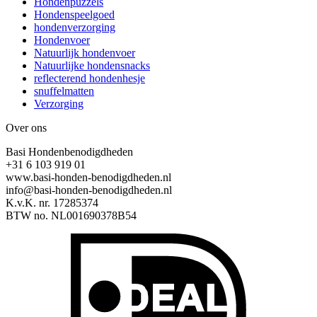
Hondenpuzzels
Hondenspeelgoed
hondenverzorging
Hondenvoer
Natuurlijk hondenvoer
Natuurlijke hondensnacks
reflecterend hondenhesje
snuffelmatten
Verzorging
Over ons
Basi Hondenbenodigdheden
+31 6 103 919 01
www.basi-honden-benodigdheden.nl
info@basi-honden-benodigdheden.nl
K.v.K. nr. 17285374
BTW no. NL001690378B54
I