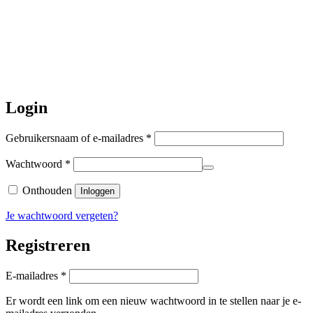
dicht. Bestellen kan gewoon, echter
worden de bestellingen hierna,
per 5
augustus
a.s. weer verzonden.
Hartelijk dank voor uw geduld!
Login
Vereist
Gebruikersnaam of e-mailadres
*
Vereist
Wachtwoord
*
Onthouden
Inloggen
Je wachtwoord vergeten?
Registreren
Vereist
E-mailadres
*
Er wordt een link om een nieuw wachtwoord in te stellen naar je e-