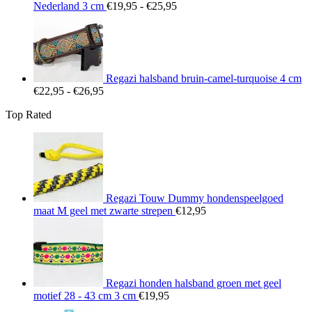
Prijsklasse:
Nederland 3 cm
€
19,95
-
€
25,95
€19,95
tot
€25,95
Regazi halsband bruin-camel-turquoise 4 cm
Prijsklasse:
€
22,95
-
€
26,95
€22,95
Top Rated
tot
€26,95
Regazi Touw Dummy hondenspeelgoed
maat M geel met zwarte strepen
€
12,95
Regazi honden halsband groen met geel
motief 28 - 43 cm 3 cm
€
19,95