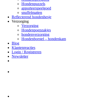
Hondenpuzzels
apporteerspeelgoed
snuffelmatten
Reflecterend hondenhesje
Verzorging
Verzorging
Hondenpoepzakjes
hondenverzorging
Hondenborstel – hondenkam
Blog
Klantenreacties
Login / Registreren
Newsletter
Het merk Regazi is even met
minivakantie, van 10 t/m 13 juni
worden er geen halsbanden verstuurd
Let op:
Bestellingen worden t/m
zaterdag 20 juli
nog verstuurd.
Daarna gaat Basi even twee weken