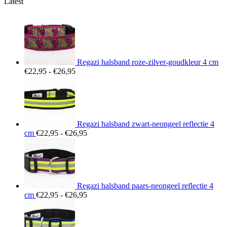
Latest
Regazi halsband roze-zilver-goudkleur 4 cm
Prijsklasse:
€
22,95
-
€
26,95
€22,95
tot
€26,95
Regazi halsband zwart-neongeel reflectie 4
Prijsklasse:
cm
€
22,95
-
€
26,95
€22,95
tot
€26,95
Regazi halsband paars-neongeel reflectie 4
Prijsklasse:
cm
€
22,95
-
€
26,95
€22,95
tot
€26,95