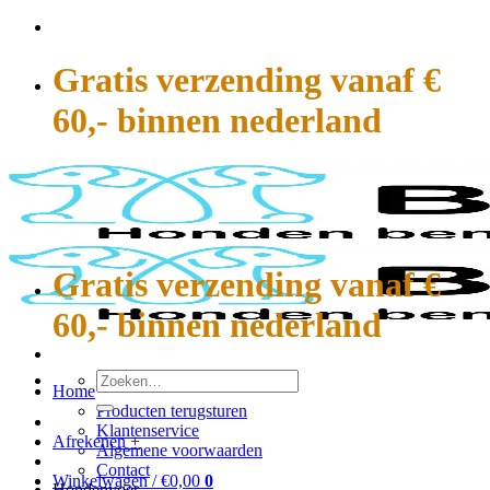
Ga
naar
inhoud
Gratis verzending vanaf €
60,- binnen nederland
Gratis verzending vanaf €
60,- binnen nederland
Zoeken
Home
naar:
Producten terugsturen
Klantenservice
Afrekenen
+
Algemene voorwaarden
Contact
Winkelwagen /
€
0,00
0
Hondenvoer