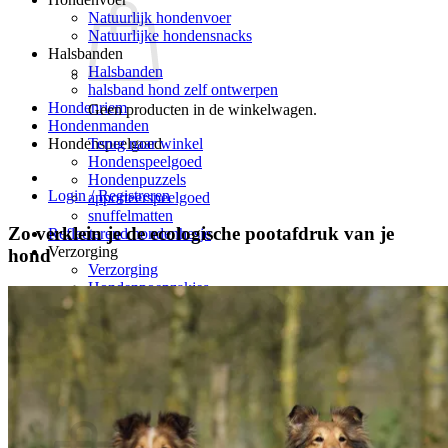
Natuurlijk hondenvoer
Natuurlijke hondensnacks
Halsbanden
Halsbanden
halsband hond zelf ontwerpen
Hondenriem
Geen producten in de winkelwagen.
Hondenmanden
Terug naar winkel
Hondenspeelgoed
Hondenspeelgoed
Hondenpuzzels
Login / Registreren
apporteerspeelgoed
snuffelmatten
Zo verklein je de ecologische pootafdruk van je
Reflecterend hondenhesje
Verzorging
hond
Verzorging
Hondenpoepzakjes
hondenverzorging
Hondenborstel – hondenkam
Blog
Klantenreacties
0
Winkelwagen