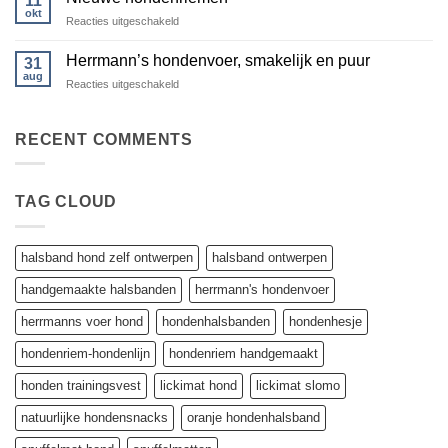
11
Lickimat
hond?
vindt
okt
voor
Reacties uitgeschakeld
tandenpoetsen
Nieuwe
bij
honden
hondenriemen
Herrmann’s hondenvoer, smakelijk en puur
31
onzin
aug
voor
Reacties uitgeschakeld
Herrmann’s
hondenvoer,
smakelijk
RECENT COMMENTS
en
puur
TAG CLOUD
halsband hond zelf ontwerpen
halsband ontwerpen
handgemaakte halsbanden
herrmann's hondenvoer
herrmanns voer hond
hondenhalsbanden
hondenhesje
hondenriem-hondenlijn
hondenriem handgemaakt
honden trainingsvest
lickimat hond
lickimat slomo
natuurlijke hondensnacks
oranje hondenhalsband