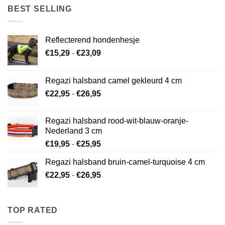
€26,95
BEST SELLING
Reflecterend hondenhesje
Prijsklasse:
€
15,29
-
€
23,09
€15,29
tot
Regazi halsband camel gekleurd 4 cm
€23,09
Prijsklasse:
€
22,95
-
€
26,95
€22,95
tot
Regazi halsband rood-wit-blauw-oranje-
€26,95
Nederland 3 cm
Prijsklasse:
€
19,95
-
€
25,95
€19,95
Regazi halsband bruin-camel-turquoise 4 cm
tot
Prijsklasse:
€
22,95
-
€
26,95
€25,95
€22,95
tot
€26,95
TOP RATED