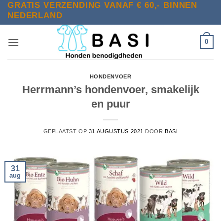
GRATIS VERZENDING VANAF € 60,- BINNEN
Ga
NEDERLAND
naar
inhoud
0
HONDENVOER
Herrmann’s hondenvoer, smakelijk
en puur
GEPLAATST OP
31 AUGUSTUS 2021
DOOR
BASI
31
aug