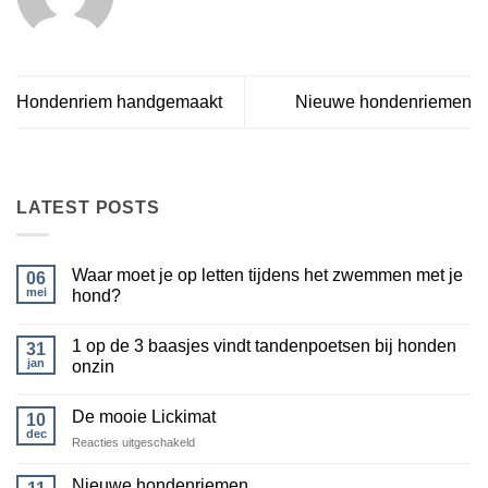
Hondenriem handgemaakt
Nieuwe hondenriemen
LATEST POSTS
Waar moet je op letten tijdens het zwemmen met je
06
mei
hond?
Geen
reacties
1 op de 3 baasjes vindt tandenpoetsen bij honden
op
31
Waar
jan
onzin
moet
je
Geen
op
reacties
De mooie Lickimat
letten
op
10
tijdens
1
dec
voor
Reacties uitgeschakeld
het
op
zwemmen
de
De
met
3
mooie
Nieuwe hondenriemen
je
baasjes