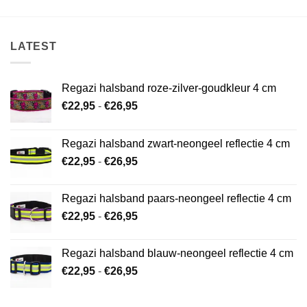
LATEST
Regazi halsband roze-zilver-goudkleur 4 cm
Prijsklasse:
€
22,95
-
€
26,95
€22,95
tot
Regazi halsband zwart-neongeel reflectie 4 cm
€26,95
Prijsklasse:
€
22,95
-
€
26,95
€22,95
tot
Regazi halsband paars-neongeel reflectie 4 cm
€26,95
Prijsklasse:
€
22,95
-
€
26,95
€22,95
tot
Regazi halsband blauw-neongeel reflectie 4 cm
€26,95
Prijsklasse:
€
22,95
-
€
26,95
€22,95
tot