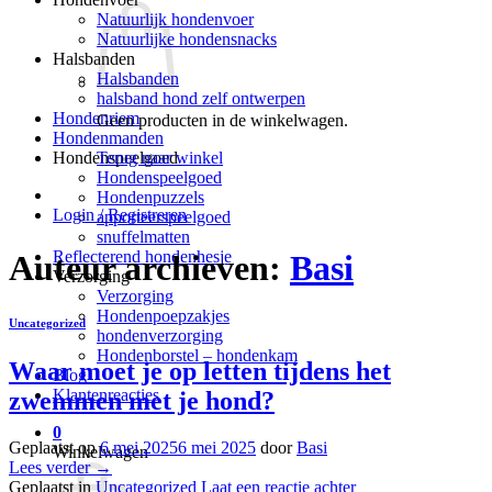
Natuurlijk hondenvoer
Natuurlijke hondensnacks
Halsbanden
Halsbanden
halsband hond zelf ontwerpen
Hondenriem
Geen producten in de winkelwagen.
Hondenmanden
Terug naar winkel
Hondenspeelgoed
Hondenspeelgoed
Hondenpuzzels
Login / Registreren
apporteerspeelgoed
snuffelmatten
Reflecterend hondenhesje
Auteur archieven:
Basi
Verzorging
Verzorging
Hondenpoepzakjes
Uncategorized
hondenverzorging
Hondenborstel – hondenkam
Waar moet je op letten tijdens het
Blog
Klantenreacties
zwemmen met je hond?
0
Geplaatst op
6 mei 2025
6 mei 2025
door
Basi
Winkelwagen
Lees verder
→
Geplaatst in
Uncategorized
Laat een reactie achter