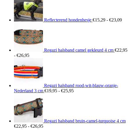
tot
€23
Reflecterend hondenhesje
€
15,29
-
€
23,09
Regazi halsband camel gekleurd 4 cm
€
22,95
Prijsklasse:
-
€
26,95
€22,95
tot
€26,95
Regazi halsband rood-wit-blauw-oranje-
Prijsklasse:
Nederland 3 cm
€
19,95
-
€
25,95
€19,95
tot
€25,95
Regazi halsband bruin-camel-turquoise 4 cm
Prijsklasse:
€
22,95
-
€
26,95