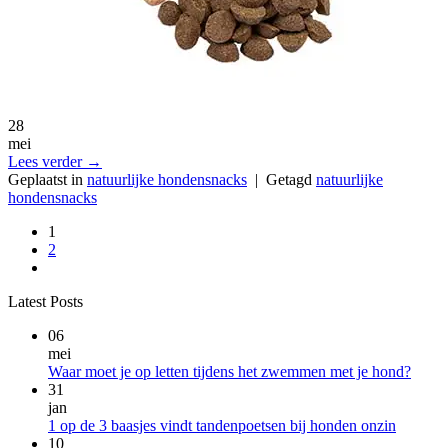
28
mei
Lees verder
→
Geplaatst in
natuurlijke hondensnacks
|
Getagd
natuurlijke
hondensnacks
1
2
Latest Posts
06
mei
Geen
Waar moet je op letten tijdens het zwemmen met je hond?
reacti
31
op
jan
Waar
Geen
1 op de 3 baasjes vindt tandenpoetsen bij honden onzin
moet
reacties
10