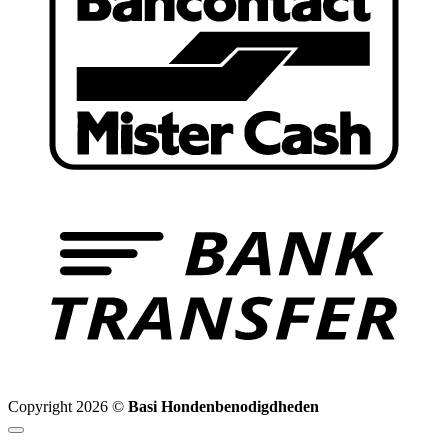
B
T
Copyright 2026 ©
Basi Hondenbenodigdheden