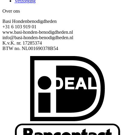
Verzorging
Over ons
Basi Hondenbenodigdheden
+31 6 103 919 01
www.basi-honden-benodigdheden.nl
info@basi-honden-benodigdheden.nl
K.v.K. nr. 17285374
BTW no. NL001690378B54
I
B