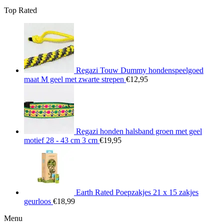
€22,95
Top Rated
tot
€26,95
Regazi Touw Dummy hondenspeelgoed
maat M geel met zwarte strepen
€
12,95
Regazi honden halsband groen met geel
motief 28 - 43 cm 3 cm
€
19,95
Earth Rated Poepzakjes 21 x 15 zakjes
geurloos
€
18,99
Menu