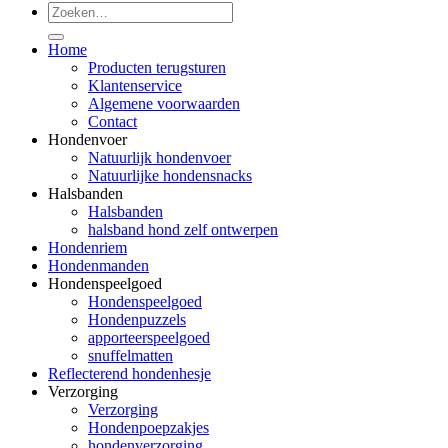
Zoeken
naar:
Home
Producten terugsturen
Klantenservice
Algemene voorwaarden
Contact
Hondenvoer
Natuurlijk hondenvoer
Natuurlijke hondensnacks
Halsbanden
Halsbanden
halsband hond zelf ontwerpen
Hondenriem
Hondenmanden
Hondenspeelgoed
Hondenspeelgoed
Hondenpuzzels
apporteerspeelgoed
snuffelmatten
Reflecterend hondenhesje
Verzorging
Verzorging
Hondenpoepzakjes
hondenverzorging