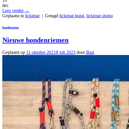
10
dec
Lees verder
→
Geplaatst in
lickimat
|
Getagd
lickimat hond
,
lickimat slomo
hondenriem
Nieuwe hondenriemen
Geplaatst op
11 oktober 2021
8 juli 2023
door
Basi