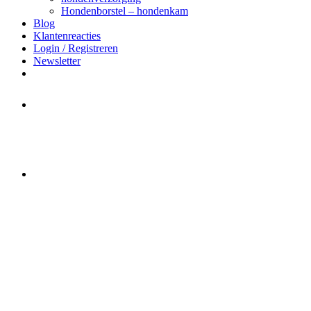
Hondenborstel – hondenkam
Blog
Klantenreacties
Login / Registreren
Newsletter
Het merk Regazi is even met
minivakantie, van 10 t/m 13 juni
worden er geen halsbanden verstuurd
Let op:
Bestellingen worden t/m
zaterdag 20 juli
nog verstuurd.
Daarna gaat Basi even twee weken
dicht. Bestellen kan gewoon, echter
worden de bestellingen hierna,
per 5
augustus
a.s. weer verzonden.
Hartelijk dank voor uw geduld!