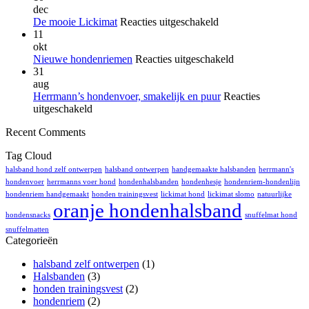
op
je
dec
1
op
voor
De mooie Lickimat
Reacties uitgeschakeld
op
letten
De
11
de
tijden
mooie
okt
3
het
Lickimat
voor
Nieuwe hondenriemen
Reacties uitgeschakeld
baasjes
zwem
Nieuwe
31
vindt
met
hondenriemen
aug
tandenp
je
Herrmann’s hondenvoer, smakelijk en puur
Reacties
bij
hond?
voor
uitgeschakeld
honden
Herrmann’s
Recent Comments
onzin
hondenvoer,
smakelijk
Tag Cloud
en
puur
halsband hond zelf ontwerpen
halsband ontwerpen
handgemaakte halsbanden
herrmann's
hondenvoer
herrmanns voer hond
hondenhalsbanden
hondenhesje
hondenriem-hondenlijn
hondenriem handgemaakt
honden trainingsvest
lickimat hond
lickimat slomo
natuurlijke
oranje hondenhalsband
hondensnacks
snuffelmat hond
snuffelmatten
Categorieën
halsband zelf ontwerpen
(1)
Halsbanden
(3)
honden trainingsvest
(2)
hondenriem
(2)