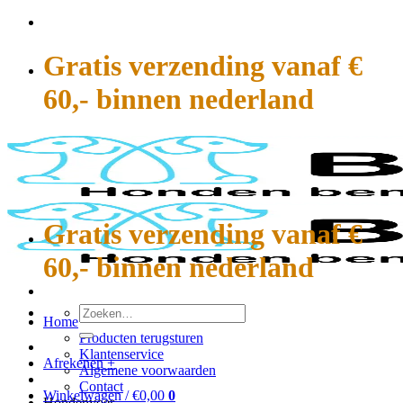
Ga
naar
inhoud
Gratis verzending vanaf €
60,- binnen nederland
Gratis verzending vanaf €
60,- binnen nederland
Zoeken
Home
naar:
Producten terugsturen
Klantenservice
Afrekenen
+
Algemene voorwaarden
Contact
Winkelwagen /
€
0,00
0
Hondenvoer