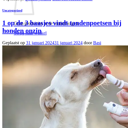
Uncategorized
1 op de 3 baasjes vindt tandenpoetsen bij
Geen producten in de winkelwagen.
honden onzin
Terug naar winkel
Geplaatst op
31 januari 2024
31 januari 2024
door
Basi