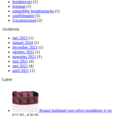
hondenvoer
(1)
lickimat
(1)
natuurlijke hondensnacks
(1)
snuffelmatten
(1)
Uncategorized
(2)
Archieven
mei 2025
(1)
januari 2024
(1)
december 2021
(1)
oktober 2021
(1)
augustus 2021
(1)
juni 2021
(4)
mei 2021
(4)
april 2021
(1)
Latest
Regazi halsband roze-zilver-goudkleur 4 cm
Prijsklasse:
€
22,95
-
€
26,95