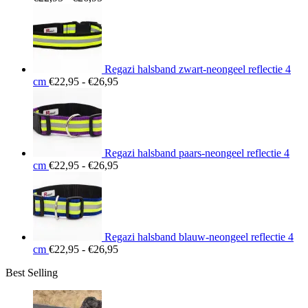
€22,95
tot
€26,95
Regazi halsband zwart-neongeel reflectie 4
Prijsklasse:
cm
€
22,95
-
€
26,95
€22,95
tot
€26,95
Regazi halsband paars-neongeel reflectie 4
Prijsklasse:
cm
€
22,95
-
€
26,95
€22,95
tot
€26,95
Regazi halsband blauw-neongeel reflectie 4
Prijsklasse:
cm
€
22,95
-
€
26,95
€22,95
Best Selling
tot
€26,95
Prij
€15