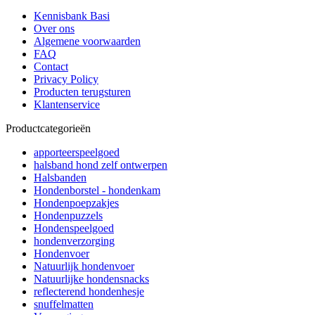
Kennisbank Basi
Over ons
Algemene voorwaarden
FAQ
Contact
Privacy Policy
Producten terugsturen
Klantenservice
Productcategorieën
apporteerspeelgoed
halsband hond zelf ontwerpen
Halsbanden
Hondenborstel - hondenkam
Hondenpoepzakjes
Hondenpuzzels
Hondenspeelgoed
hondenverzorging
Hondenvoer
Natuurlijk hondenvoer
Natuurlijke hondensnacks
reflecterend hondenhesje
snuffelmatten