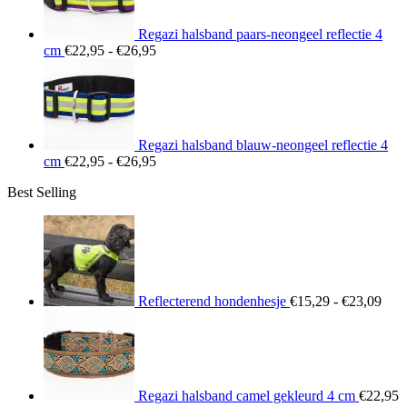
Regazi halsband paars-neongeel reflectie 4
Prijsklasse:
cm
€
22,95
-
€
26,95
€22,95
tot
€26,95
Regazi halsband blauw-neongeel reflectie 4
Prijsklasse:
cm
€
22,95
-
€
26,95
€22,95
Best Selling
tot
€26,95
Prij
€15
tot
€23
Reflecterend hondenhesje
€
15,29
-
€
23,09
Regazi halsband camel gekleurd 4 cm
€
22,95