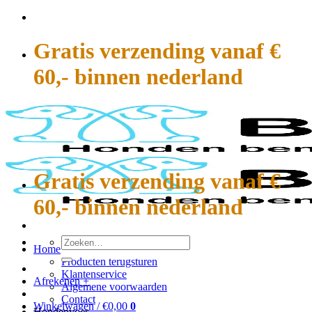
Ga
naar
inhoud
Gratis verzending vanaf €
60,- binnen nederland
Gratis verzending vanaf €
60,- binnen nederland
Zoeken
Home
naar:
Producten terugsturen
Klantenservice
Afrekenen
+
Algemene voorwaarden
Contact
Winkelwagen /
€
0,00
0
Hondenvoer