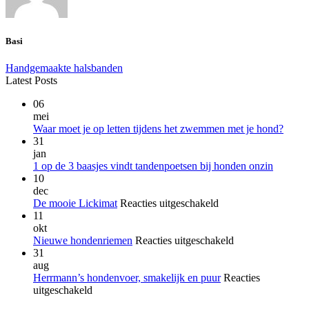
Basi
Handgemaakte halsbanden
Latest Posts
06
mei
Geen
Waar moet je op letten tijdens het zwemmen met je hond?
reacti
31
op
jan
Waar
Geen
1 op de 3 baasjes vindt tandenpoetsen bij honden onzin
moet
reacties
10
op
je
dec
1
op
voor
De mooie Lickimat
Reacties uitgeschakeld
op
letten
De
11
de
tijden
mooie
okt
3
het
Lickimat
voor
Nieuwe hondenriemen
Reacties uitgeschakeld
baasjes
zwem
Nieuwe
31
vindt
met
hondenriemen
aug
tandenp
je
Herrmann’s hondenvoer, smakelijk en puur
Reacties
bij
hond?
voor
uitgeschakeld
honden
Herrmann’s