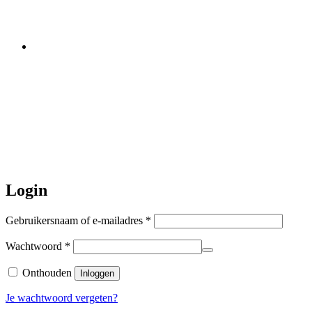
worden er geen halsbanden verstuurd
Let op:
Bestellingen worden t/m
zaterdag 20 juli
nog verstuurd.
Daarna gaat Basi even twee weken
dicht. Bestellen kan gewoon, echter
worden de bestellingen hierna,
per 5
augustus
a.s. weer verzonden.
Hartelijk dank voor uw geduld!
Login
Vereist
Gebruikersnaam of e-mailadres
*
Vereist
Wachtwoord
*
Onthouden
Inloggen
Je wachtwoord vergeten?