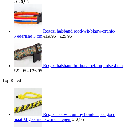
Prijsklasse:
-
€
26,95
€22,95
tot
€26,95
Regazi halsband rood-wit-blauw-oranje-
Prijsklasse:
Nederland 3 cm
€
19,95
-
€
25,95
€19,95
tot
€25,95
Regazi halsband bruin-camel-turquoise 4 cm
Prijsklasse:
€
22,95
-
€
26,95
€22,95
Top Rated
tot
€26,95
Regazi Touw Dummy hondenspeelgoed
maat M geel met zwarte strepen
€
12,95