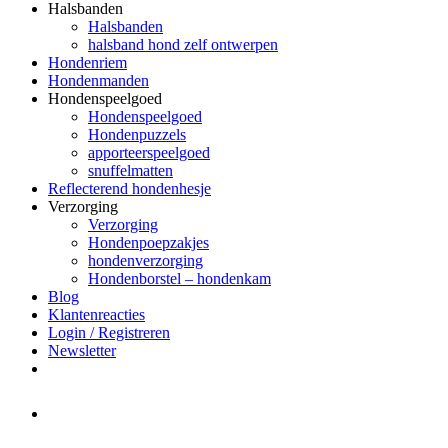
Halsbanden
Halsbanden
halsband hond zelf ontwerpen
Hondenriem
Hondenmanden
Hondenspeelgoed
Hondenspeelgoed
Hondenpuzzels
apporteerspeelgoed
snuffelmatten
Reflecterend hondenhesje
Verzorging
Verzorging
Hondenpoepzakjes
hondenverzorging
Hondenborstel – hondenkam
Blog
Klantenreacties
Login / Registreren
Newsletter
Het merk Regazi is even met
minivakantie, van 10 t/m 13 juni