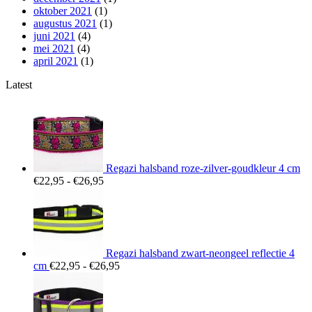
oktober 2021
(1)
augustus 2021
(1)
juni 2021
(4)
mei 2021
(4)
april 2021
(1)
Latest
Regazi halsband roze-zilver-goudkleur 4 cm
Prijsklasse:
€
22,95
-
€
26,95
€22,95
tot
€26,95
Regazi halsband zwart-neongeel reflectie 4
Prijsklasse:
cm
€
22,95
-
€
26,95
€22,95
tot
€26,95