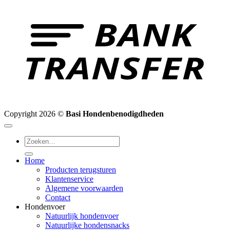
B
T
Copyright 2026 ©
Basi Hondenbenodigdheden
Zoeken
naar:
Home
Producten terugsturen
Klantenservice
Algemene voorwaarden
Contact
Hondenvoer
Natuurlijk hondenvoer
Natuurlijke hondensnacks