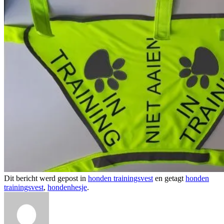
Dit bericht werd gepost in
honden trainingsvest
en getagt
honden
trainingsvest
,
hondenhesje
.