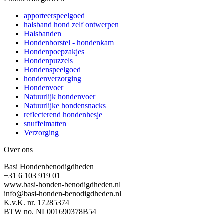
apporteerspeelgoed
halsband hond zelf ontwerpen
Halsbanden
Hondenborstel - hondenkam
Hondenpoepzakjes
Hondenpuzzels
Hondenspeelgoed
hondenverzorging
Hondenvoer
Natuurlijk hondenvoer
Natuurlijke hondensnacks
reflecterend hondenhesje
snuffelmatten
Verzorging
Over ons
Basi Hondenbenodigdheden
+31 6 103 919 01
www.basi-honden-benodigdheden.nl
info@basi-honden-benodigdheden.nl
K.v.K. nr. 17285374
BTW no. NL001690378B54