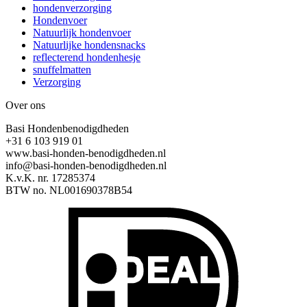
hondenverzorging
Hondenvoer
Natuurlijk hondenvoer
Natuurlijke hondensnacks
reflecterend hondenhesje
snuffelmatten
Verzorging
Over ons
Basi Hondenbenodigdheden
+31 6 103 919 01
www.basi-honden-benodigdheden.nl
info@basi-honden-benodigdheden.nl
K.v.K. nr. 17285374
BTW no. NL001690378B54
I