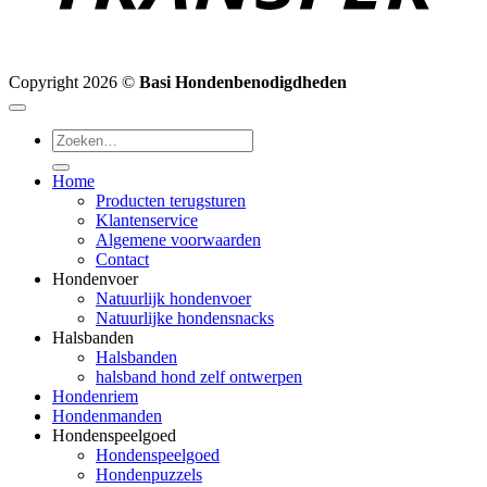
Copyright 2026 ©
Basi Hondenbenodigdheden
Zoeken
naar:
Home
Producten terugsturen
Klantenservice
Algemene voorwaarden
Contact
Hondenvoer
Natuurlijk hondenvoer
Natuurlijke hondensnacks
Halsbanden
Halsbanden
halsband hond zelf ontwerpen
Hondenriem
Hondenmanden
Hondenspeelgoed
Hondenspeelgoed
Hondenpuzzels