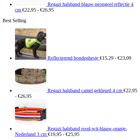
Regazi halsband blauw-neongeel reflectie 4
Prijsklasse:
cm
€
22,95
-
€
26,95
€22,95
Best Selling
tot
€26,95
Prij
€15
tot
€23
Reflecterend hondenhesje
€
15,29
-
€
23,09
Regazi halsband camel gekleurd 4 cm
€
22,95
Prijsklasse:
-
€
26,95
€22,95
tot
€26,95
Regazi halsband rood-wit-blauw-oranje-
Prijsklasse:
Nederland 3 cm
€
19,95
-
€
25,95
€19,95