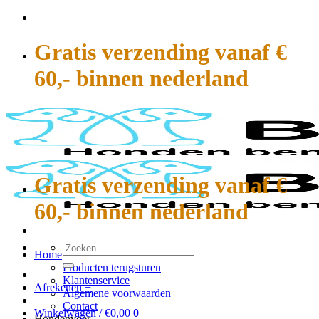
Ga
naar
inhoud
Gratis verzending vanaf €
60,- binnen nederland
Gratis verzending vanaf €
60,- binnen nederland
Zoeken
Home
naar:
Producten terugsturen
Klantenservice
Afrekenen
+
Algemene voorwaarden
Contact
Winkelwagen /
€
0,00
0
Hondenvoer