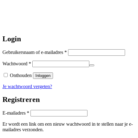
worden de bestellingen hierna,
per 5
augustus
a.s. weer verzonden.
Hartelijk dank voor uw geduld!
Login
Vereist
Gebruikersnaam of e-mailadres
*
Vereist
Wachtwoord
*
Onthouden
Inloggen
Je wachtwoord vergeten?
Registreren
Vereist
E-mailadres
*
Er wordt een link om een nieuw wachtwoord in te stellen naar je e-
mailadres verzonden.