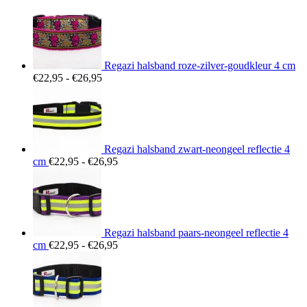
Regazi halsband roze-zilver-goudkleur 4 cm
Prijsklasse:
€
22,95
-
€
26,95
€22,95
tot
€26,95
Regazi halsband zwart-neongeel reflectie 4
Prijsklasse:
cm
€
22,95
-
€
26,95
€22,95
tot
€26,95
Regazi halsband paars-neongeel reflectie 4
Prijsklasse:
cm
€
22,95
-
€
26,95
€22,95
tot
€26,95