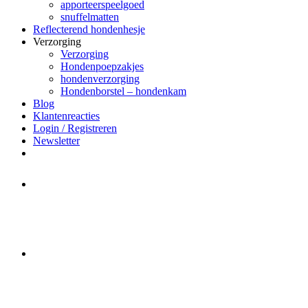
apporteerspeelgoed
snuffelmatten
Reflecterend hondenhesje
Verzorging
Verzorging
Hondenpoepzakjes
hondenverzorging
Hondenborstel – hondenkam
Blog
Klantenreacties
Login / Registreren
Newsletter
Het merk Regazi is even met
minivakantie, van 10 t/m 13 juni
worden er geen halsbanden verstuurd
Let op:
Bestellingen worden t/m
zaterdag 20 juli
nog verstuurd.
Daarna gaat Basi even twee weken
dicht. Bestellen kan gewoon, echter