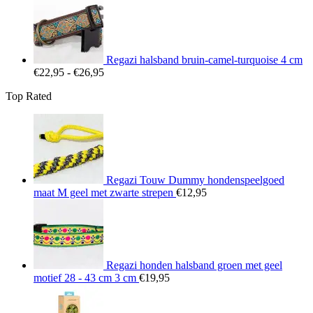
tot
€25,95
Regazi halsband bruin-camel-turquoise 4 cm
Prijsklasse:
€
22,95
-
€
26,95
€22,95
Top Rated
tot
€26,95
Regazi Touw Dummy hondenspeelgoed
maat M geel met zwarte strepen
€
12,95
Regazi honden halsband groen met geel
motief 28 - 43 cm 3 cm
€
19,95