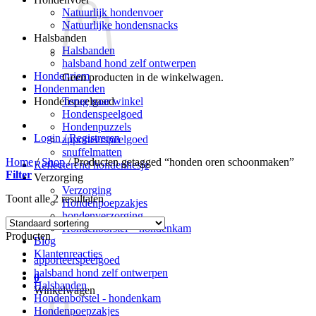
Natuurlijk hondenvoer
Natuurlijke hondensnacks
Halsbanden
Halsbanden
halsband hond zelf ontwerpen
Hondenriem
Geen producten in de winkelwagen.
Hondenmanden
Terug naar winkel
Hondenspeelgoed
Hondenspeelgoed
Hondenpuzzels
Login / Registreren
apporteerspeelgoed
snuffelmatten
Home
/
Shop
/
Producten getagged “honden oren schoonmaken”
Reflecterend hondenhesje
Filter
Verzorging
Verzorging
Toont alle 2 resultaten
Hondenpoepzakjes
hondenverzorging
Hondenborstel – hondenkam
Producten
Blog
Klantenreacties
apporteerspeelgoed
halsband hond zelf ontwerpen
0
Halsbanden
Winkelwagen
Hondenborstel - hondenkam
Hondenpoepzakjes