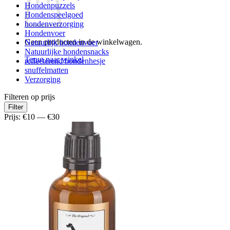
Hondenpuzzels
Hondenspeelgoed
hondenverzorging
Hondenvoer
Geen producten in de winkelwagen.
Natuurlijk hondenvoer
Natuurlijke hondensnacks
Terug naar winkel
reflecterend hondenhesje
snuffelmatten
Verzorging
Filteren op prijs
Min.
Max.
Filter
prijs
prijs
Prijs:
€10
—
€30