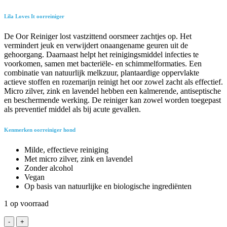
Lila Loves It oorreiniger
De Oor Reiniger lost vastzittend oorsmeer zachtjes op. Het
vermindert jeuk en verwijdert onaangename geuren uit de
gehoorgang. Daarnaast helpt het reinigingsmiddel infecties te
voorkomen, samen met bacteriële- en schimmelformaties. Een
combinatie van natuurlijk melkzuur, plantaardige oppervlakte
actieve stoffen en rozemarijn reinigt het oor zowel zacht als effectief.
Micro zilver, zink en lavendel hebben een kalmerende, antiseptische
en beschermende werking. De reiniger kan zowel worden toegepast
als preventief middel als bij acute gevallen.
Kenmerken oorreiniger hond
Milde, effectieve reiniging
Met micro zilver, zink en lavendel
Zonder alcohol
Vegan
Op basis van natuurlijke en biologische ingrediënten
1 op voorraad
Lila