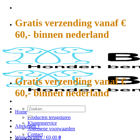
Ga
naar
inhoud
Gratis verzending vanaf €
60,- binnen nederland
Gratis verzending vanaf €
60,- binnen nederland
Zoeken
Home
naar:
Producten terugsturen
Klantenservice
Afrekenen
+
Algemene voorwaarden
Contact
Winkelwagen /
€
0,00
0
Hondenvoer