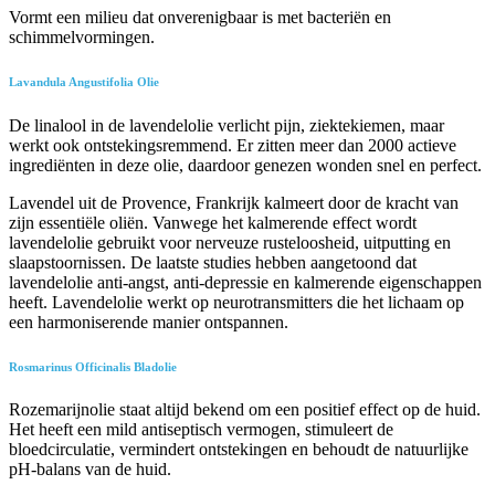
Vormt een milieu dat onverenigbaar is met bacteriën en
schimmelvormingen.
Lavandula Angustifolia Olie
De linalool in de lavendelolie verlicht pijn, ziektekiemen, maar
werkt ook ontstekingsremmend. Er zitten meer dan 2000 actieve
ingrediënten in deze olie, daardoor genezen wonden snel en perfect.
Lavendel uit de Provence, Frankrijk kalmeert door de kracht van
zijn essentiële oliën. Vanwege het kalmerende effect wordt
lavendelolie gebruikt voor nerveuze rusteloosheid, uitputting en
slaapstoornissen. De laatste studies hebben aangetoond dat
lavendelolie anti-angst, anti-depressie en kalmerende eigenschappen
heeft. Lavendelolie werkt op neurotransmitters die het lichaam op
een harmoniserende manier ontspannen.
Rosmarinus Officinalis Bladolie
Rozemarijnolie staat altijd bekend om een positief effect op de huid.
Het heeft een mild antiseptisch vermogen, stimuleert de
bloedcirculatie, vermindert ontstekingen en behoudt de natuurlijke
pH-balans van de huid.