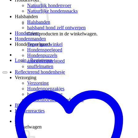
Natuurlijk hondenvoer
Natuurlijke hondensnacks
Halsbanden
Halsbanden
halsband hond zelf ontwerpen
Hondenriem
Geen producten in de winkelwagen.
Hondenmanden
Terug naar winkel
Hondenspeelgoed
Hondenspeelgoed
Hondenpuzzels
Login / Registreren
apporteerspeelgoed
snuffelmatten
Reflecterend hondenhesje
Verzorging
Verzorging
Hondenpoepzakjes
hondenverzorging
Hondenborstel – hondenkam
Blog
Klantenreacties
0
Winkelwagen