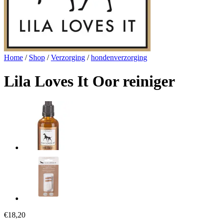
Home
/
Shop
/
Verzorging
/
hondenverzorging
Lila Loves It Oor reiniger
€
18,20