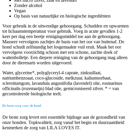
Met micro zilver, zink en lavendel
Zonder alcohol
Vegan
Op basis van natuurlijke en biologische ingrediënten
Voor gebruik in de uitwendige gehoorgang. Schudden en opwarmen
tot lichaamstemperatuur voor gebruik. Voeg in acute gevallen 1-2
keer per dag een beetje reinigingsmiddel toe aan de gehoorgang.
Masseer vervolgens zachtjes de basis van het oor van buitenaf. De
hond schudt zelfstandig het losgemaakte vuil eruit. Maak het oor
vervolgens voorzichtig schoon met een schone, zachte doek of
wattenbolletje. Een diepere reiniging van de gehoorgang mag alleen
door de dierenarts worden uitgevoerd.
Water, glycerine*, polyglyceryl-4 caprate, zinksulfaat,
natriumbenzoaat, coco-glucoside, melkzuur, kaliumsorbaat,
sclerotiumgom, lavandula angustifolia (lavendel) olie, rosmarinus
officinalis (rozemarijn) blad olie, gemicroniseerd zilver. * = van
gecontroleerde biologische teelt.
De beste zorg voor de hond
De beste zorg levert een essentiële bijdrage aan de gezondheid van
onze honden. Topkwaliteit, zorg vanaf het begin en duurzaamheid
kenmerken de zorg van LILA LOVES IT.