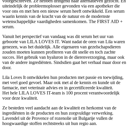
voorgeschreven. Ze hebben dringend naar alternatieven gezocht. En
uiteindelijk de probleemoplosser gevonden via een apotheker die
voor ons en met hen een nieuw serum heeft ontwikkeld. Een serum
waarin kennis van de kracht van de natuur en de modernste
wetenschappelijke vaardigheden samenkomen. The FIRST AID +
serum.
Vanuit het perspectief van vandaag was dit serum het uur van
geboorte van LILA LOVES IT. Want nadat de oren van Lila waren
genezen, was het duidelijk. Alle eigenaren van gezelschapsdieren
zouden moeten kunnen profiteren van dit snelle en toch zachte
succes. Het gebruik van hyaluron in de dierenverzorging, maar ook
van de andere ingrediënten. Sindsdien gaat het verhaal maar door en
door.
Lila Loves It ontwikkelen hun producten met passie en toewijding,
met veel goed gevoel. Maar ook met al de kennis en kunde uit de
farmacie, met veterinair advies en in gecertificeerde kwaliteit.
Het hele LILA LOVES IT-team is 100 procent verantwoordelijk
voor deze kwaliteit.
Ze besteden veel aandacht aan de kwaliteit en herkomst van de
ingrediënten in de producten en hun zorgvuldige verwerking.
Lavendel uit de Provence of rozenolie uit Bulgarije vullen de
hoogwaardige stoffen rechtstreeks uit hun regio aan.