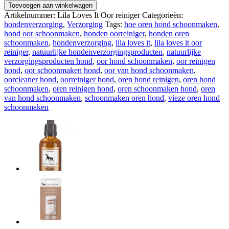
Loves
Toevoegen aan winkelwagen
It
Artikelnummer:
Lila Loves It Oor reiniger
Categorieën:
Oor
hondenverzorging
,
Verzorging
Tags:
hoe oren hond schoonmaken
,
reiniger
hond oor schoonmaken
,
honden oorreiniger
,
honden oren
aantal
schoonmaken
,
hondenverzorging
,
lila loves it
,
lila loves it oor
reiniger
,
natuurlijke hondenverzorgingsproducten
,
natuurlijke
verzorgingsproducten hond
,
oor hond schoonmaken
,
oor reinigen
hond
,
oor schoonmaken hond
,
oor van hond schoonmaken
,
oorcleaner hond
,
oorreiniger hond
,
oren hond reinigen
,
oren hond
schoonmaken
,
oren reinigen hond
,
oren schoonmaken hond
,
oren
van hond schoonmaken
,
schoonmaken oren hond
,
vieze oren hond
schoonmaken