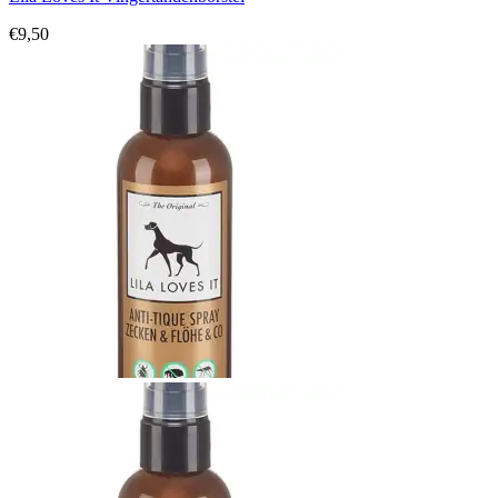
€
9,50