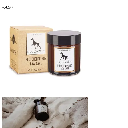
€
9,50