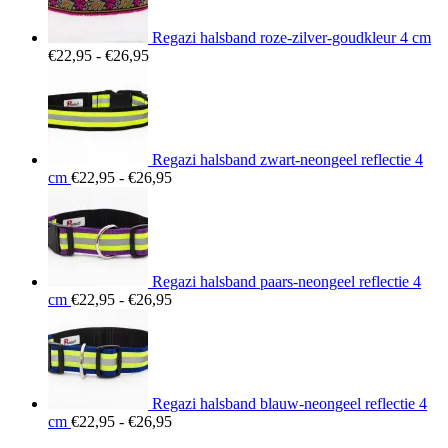
Regazi halsband roze-zilver-goudkleur 4 cm
Prijsklasse:
€
22,95
-
€
26,95
€22,95
tot
€26,95
Regazi halsband zwart-neongeel reflectie 4
Prijsklasse:
cm
€
22,95
-
€
26,95
€22,95
tot
€26,95
Regazi halsband paars-neongeel reflectie 4
Prijsklasse:
cm
€
22,95
-
€
26,95
€22,95
tot
€26,95
Regazi halsband blauw-neongeel reflectie 4
Prijsklasse:
cm
€
22,95
-
€
26,95
€22,95