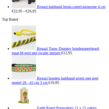
Regazi halsband bruin-camel-turquoise 4 cm
Prijsklasse:
€
22,95
-
€
26,95
€22,95
Top Rated
tot
€26,95
Regazi Touw Dummy hondenspeelgoed
maat M geel met zwarte strepen
€
12,95
Regazi honden halsband groen met geel
motief 28 - 43 cm 3 cm
€
19,95
Earth Rated Poepzakjes 21 x 15 zakjes