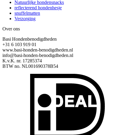
Natuurlijke hondensnacks
reflecterend hondenhesje
snuffelmatten
Verzorging
Over ons
Basi Hondenbenodigdheden
+31 6 103 919 01
www.basi-honden-benodigdheden.nl
info@basi-honden-benodigdheden.nl
K.v.K. nr. 17285374
BTW no. NL001690378B54
I