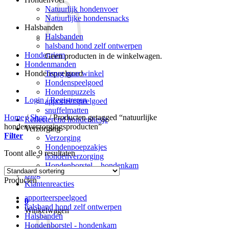
Natuurlijk hondenvoer
Natuurlijke hondensnacks
Halsbanden
Halsbanden
halsband hond zelf ontwerpen
Hondenriem
Geen producten in de winkelwagen.
Hondenmanden
Terug naar winkel
Hondenspeelgoed
Hondenspeelgoed
Hondenpuzzels
Login / Registreren
apporteerspeelgoed
snuffelmatten
Home
/
Shop
/
Producten getagged “natuurlijke
Reflecterend hondenhesje
hondenverzorgingsproducten”
Verzorging
Filter
Verzorging
Hondenpoepzakjes
Toont alle 9 resultaten
hondenverzorging
Hondenborstel – hondenkam
Blog
Producten
Klantenreacties
apporteerspeelgoed
0
halsband hond zelf ontwerpen
Winkelwagen
Halsbanden
Hondenborstel - hondenkam