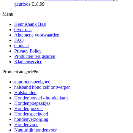
geurloos
€
18,99
Menu
Kennisbank Basi
Over ons
Algemene voorwaarden
FAQ
Contact
Privacy Policy
Producten terugsturen
Klantenservice
Productcategorieën
apporteerspeelgoed
halsband hond zelf ontwerpen
Halsbanden
Hondenborstel - hondenkam
Hondenpoepzakjes
Hondenpuzzels
Hondenspeelgoed
hondenverzorging
Hondenvoer
Natuurlijk hondenvoer