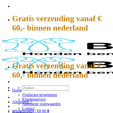
Ga
naar
inhoud
Gratis verzending vanaf €
60,- binnen nederland
Gratis verzending vanaf €
60,- binnen nederland
Zoeken
Home
naar:
Producten terugsturen
Klantenservice
Afrekenen
+
Algemene voorwaarden
Contact
Winkelwagen /
€
0,00
0
Hondenvoer