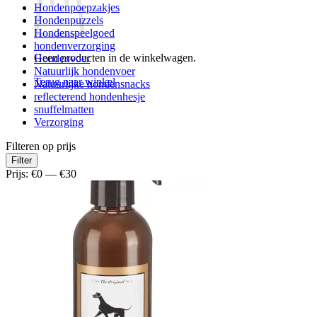
Hondenpoepzakjes
Hondenpuzzels
Hondenspeelgoed
hondenverzorging
Geen producten in de winkelwagen.
Hondenvoer
Natuurlijk hondenvoer
Terug naar winkel
Natuurlijke hondensnacks
reflecterend hondenhesje
snuffelmatten
Verzorging
Filteren op prijs
Min.
Max.
Filter
prijs
prijs
Prijs:
€0
—
€30