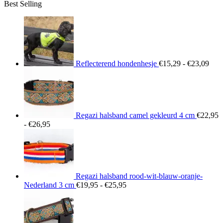
Best Selling
tot
€26,95
Prij
€15
tot
€23
Reflecterend hondenhesje
€
15,29
-
€
23,09
Regazi halsband camel gekleurd 4 cm
€
22,95
Prijsklasse:
-
€
26,95
€22,95
tot
€26,95
Regazi halsband rood-wit-blauw-oranje-
Prijsklasse:
Nederland 3 cm
€
19,95
-
€
25,95
€19,95
tot
€25,95