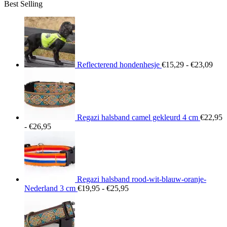
Best Selling
tot
€26,95
Prij
€15
tot
€23
Reflecterend hondenhesje
€
15,29
-
€
23,09
Regazi halsband camel gekleurd 4 cm
€
22,95
Prijsklasse:
-
€
26,95
€22,95
tot
€26,95
Regazi halsband rood-wit-blauw-oranje-
Prijsklasse:
Nederland 3 cm
€
19,95
-
€
25,95
€19,95
tot
€25,95