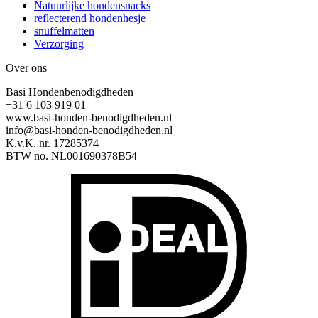
Natuurlijke hondensnacks
reflecterend hondenhesje
snuffelmatten
Verzorging
Over ons
Basi Hondenbenodigdheden
+31 6 103 919 01
www.basi-honden-benodigdheden.nl
info@basi-honden-benodigdheden.nl
K.v.K. nr. 17285374
BTW no. NL001690378B54
I