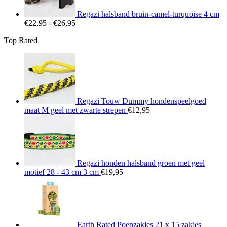
Regazi halsband bruin-camel-turquoise 4 cm
Prijsklasse:
€
22,95
-
€
26,95
€22,95
Top Rated
tot
€26,95
Regazi Touw Dummy hondenspeelgoed
maat M geel met zwarte strepen
€
12,95
Regazi honden halsband groen met geel
motief 28 - 43 cm 3 cm
€
19,95
Earth Rated Poepzakjes 21 x 15 zakjes