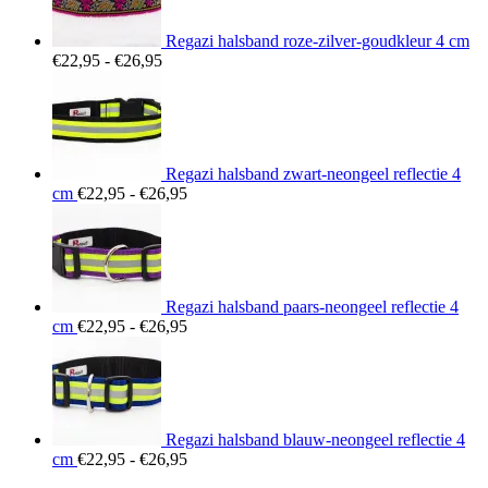
Regazi halsband roze-zilver-goudkleur 4 cm
Prijsklasse:
€
22,95
-
€
26,95
€22,95
tot
€26,95
Regazi halsband zwart-neongeel reflectie 4
Prijsklasse:
cm
€
22,95
-
€
26,95
€22,95
tot
€26,95
Regazi halsband paars-neongeel reflectie 4
Prijsklasse:
cm
€
22,95
-
€
26,95
€22,95
tot
€26,95
Regazi halsband blauw-neongeel reflectie 4
Prijsklasse:
cm
€
22,95
-
€
26,95
€22,95