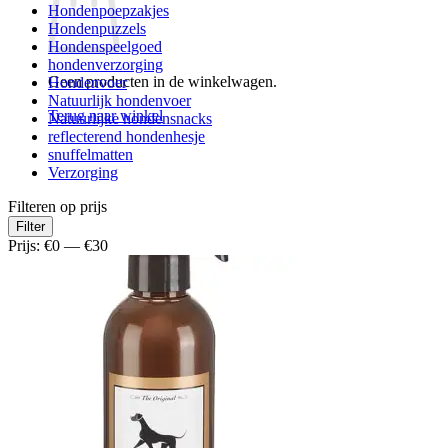
Hondenpoepzakjes
Hondenpuzzels
Hondenspeelgoed
hondenverzorging
Geen producten in de winkelwagen.
Hondenvoer
Natuurlijk hondenvoer
Terug naar winkel
Natuurlijke hondensnacks
reflecterend hondenhesje
snuffelmatten
Verzorging
Filteren op prijs
Min.
Max.
Filter
prijs
prijs
Prijs:
€0
—
€30