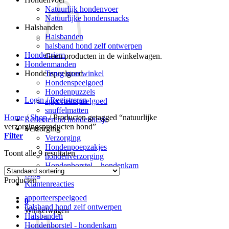
Natuurlijk hondenvoer
Natuurlijke hondensnacks
Halsbanden
Halsbanden
halsband hond zelf ontwerpen
Hondenriem
Geen producten in de winkelwagen.
Hondenmanden
Terug naar winkel
Hondenspeelgoed
Hondenspeelgoed
Hondenpuzzels
Login / Registreren
apporteerspeelgoed
snuffelmatten
Home
/
Shop
/
Producten getagged “natuurlijke
Reflecterend hondenhesje
verzorgingsproducten hond”
Verzorging
Filter
Verzorging
Hondenpoepzakjes
Toont alle 9 resultaten
hondenverzorging
Hondenborstel – hondenkam
Blog
Producten
Klantenreacties
apporteerspeelgoed
0
halsband hond zelf ontwerpen
Winkelwagen
Halsbanden
Hondenborstel - hondenkam