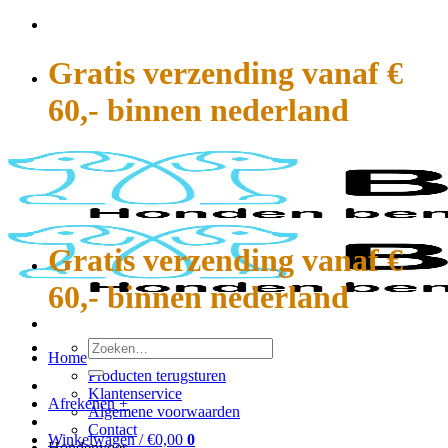
Ga
naar
inhoud
Gratis verzending vanaf €
60,- binnen nederland
Gratis verzending vanaf €
60,- binnen nederland
Zoeken
Home
naar:
Producten terugsturen
Klantenservice
Afrekenen
+
Algemene voorwaarden
Contact
Winkelwagen /
€
0,00
0
Hondenvoer