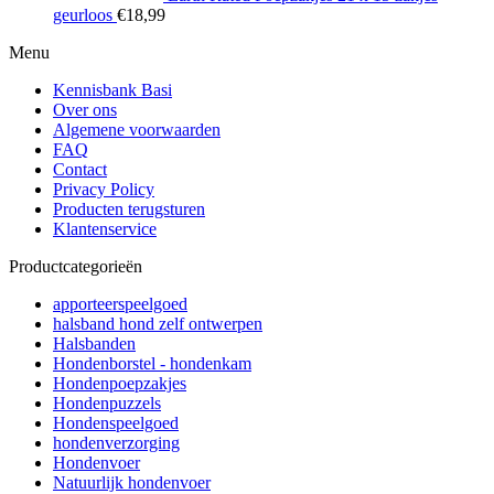
geurloos
€
18,99
Menu
Kennisbank Basi
Over ons
Algemene voorwaarden
FAQ
Contact
Privacy Policy
Producten terugsturen
Klantenservice
Productcategorieën
apporteerspeelgoed
halsband hond zelf ontwerpen
Halsbanden
Hondenborstel - hondenkam
Hondenpoepzakjes
Hondenpuzzels
Hondenspeelgoed
hondenverzorging
Hondenvoer
Natuurlijk hondenvoer