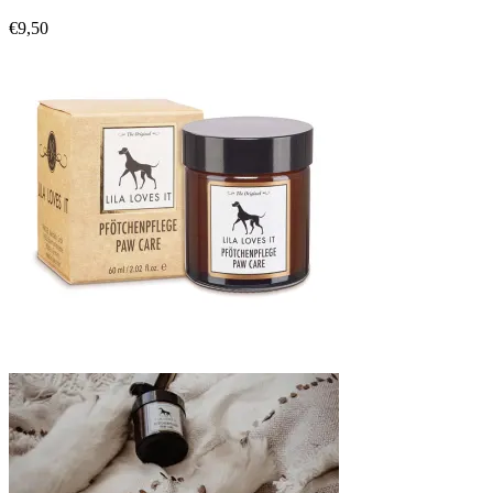
€
9,50