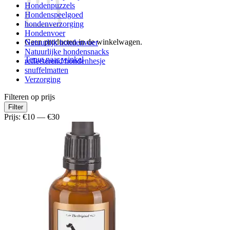
Hondenpuzzels
Hondenspeelgoed
hondenverzorging
Hondenvoer
Geen producten in de winkelwagen.
Natuurlijk hondenvoer
Natuurlijke hondensnacks
Terug naar winkel
reflecterend hondenhesje
snuffelmatten
Verzorging
Filteren op prijs
Min.
Max.
Filter
prijs
prijs
Prijs:
€10
—
€30