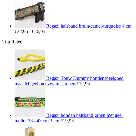
tot
€25,95
Regazi halsband bruin-camel-turquoise 4 cm
Prijsklasse:
€
22,95
-
€
26,95
€22,95
Top Rated
tot
€26,95
Regazi Touw Dummy hondenspeelgoed
maat M geel met zwarte strepen
€
12,95
Regazi honden halsband groen met geel
motief 28 - 43 cm 3 cm
€
19,95