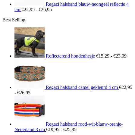
Regazi halsband blauw-neongeel reflectie 4
Prijsklasse:
cm
€
22,95
-
€
26,95
€22,95
Best Selling
tot
€26,95
Prij
€15
tot
€23
Reflecterend hondenhesje
€
15,29
-
€
23,09
Regazi halsband camel gekleurd 4 cm
€
22,95
Prijsklasse:
-
€
26,95
€22,95
tot
€26,95
Regazi halsband rood-wit-blauw-oranje-
Prijsklasse:
Nederland 3 cm
€
19,95
-
€
25,95
€19,95