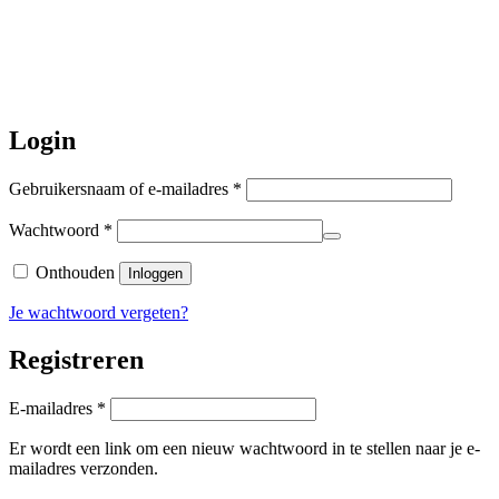
worden de bestellingen hierna,
per 5
augustus
a.s. weer verzonden.
Hartelijk dank voor uw geduld!
Login
Vereist
Gebruikersnaam of e-mailadres
*
Vereist
Wachtwoord
*
Onthouden
Inloggen
Je wachtwoord vergeten?
Registreren
Vereist
E-mailadres
*
Er wordt een link om een nieuw wachtwoord in te stellen naar je e-
mailadres verzonden.