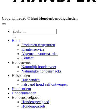
Copyright 2026 ©
Basi Hondenbenodigdheden
Zoeken
naar:
Home
Producten terugsturen
Klantenservice
Algemene voorwaarden
Contact
Hondenvoer
Natuurlijk hondenvoer
Natuurlijke hondensnacks
Halsbanden
Halsbanden
halsband hond zelf ontwerpen
Hondenriem
Hondenmanden
Hondenspeelgoed
Hondenspeelgoed
Hondenpuzzels