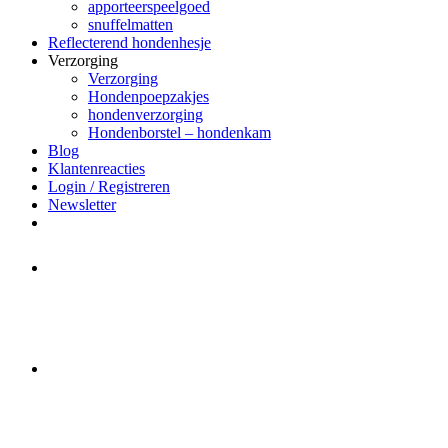
apporteerspeelgoed
snuffelmatten
Reflecterend hondenhesje
Verzorging
Verzorging
Hondenpoepzakjes
hondenverzorging
Hondenborstel – hondenkam
Blog
Klantenreacties
Login / Registreren
Newsletter
Het merk Regazi is even met
minivakantie, van 10 t/m 13 juni
worden er geen halsbanden verstuurd
Let op:
Bestellingen worden t/m
zaterdag 20 juli
nog verstuurd.
Daarna gaat Basi even twee weken
dicht. Bestellen kan gewoon, echter