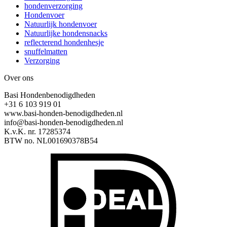
hondenverzorging
Hondenvoer
Natuurlijk hondenvoer
Natuurlijke hondensnacks
reflecterend hondenhesje
snuffelmatten
Verzorging
Over ons
Basi Hondenbenodigdheden
+31 6 103 919 01
www.basi-honden-benodigdheden.nl
info@basi-honden-benodigdheden.nl
K.v.K. nr. 17285374
BTW no. NL001690378B54
I