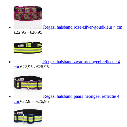
Regazi halsband roze-zilver-goudkleur 4 cm
Prijsklasse:
€
22,95
-
€
26,95
€22,95
tot
€26,95
Regazi halsband zwart-neongeel reflectie 4
Prijsklasse:
cm
€
22,95
-
€
26,95
€22,95
tot
€26,95
Regazi halsband paars-neongeel reflectie 4
Prijsklasse:
cm
€
22,95
-
€
26,95
€22,95
tot
€26,95