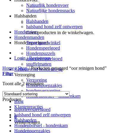
Natuurlijk hondenvoer
Natuurlijke hondensnacks
Halsbanden
Halsbanden
halsband hond zelf ontwerpen
Hondenriem
Geen producten in de winkelwagen.
Hondenmanden
Terug naar winkel
Hondenspeelgoed
Hondenspeelgoed
Hondenpuzzels
Login / Registreren
apporteerspeelgoed
snuffelmatten
Home
/
Shop
/
Producten getagged “oor reinigen hond”
Reflecterend hondenhesje
Filter
Verzorging
Verzorging
Toont alle 2 resultaten
Hondenpoepzakjes
hondenverzorging
Hondenborstel – hondenkam
Producten
Blog
Klantenreacties
apporteerspeelgoed
halsband hond zelf ontwerpen
0
Halsbanden
Winkelwagen
Hondenborstel - hondenkam
Hondenpoepzakjes