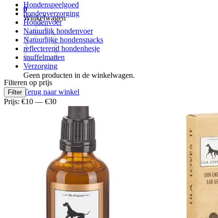
Hondenspeelgoed
0
hondenverzorging
Winkelwagen
Hondenvoer
Natuurlijk hondenvoer
Natuurlijke hondensnacks
reflecterend hondenhesje
snuffelmatten
Verzorging
Geen producten in de winkelwagen.
Filteren op prijs
Min.
Max.
Terug naar winkel
Filter
prijs
prijs
Prijs:
€10
—
€30