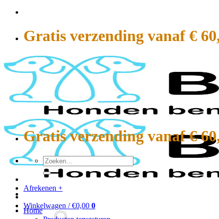
Ga
naar
inhoud
Gratis verzending vanaf € 60
Gratis verzending vanaf € 60
Zoeken
naar:
Afrekenen
+
Winkelwagen /
€
0,00
0
Home