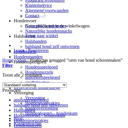
Producten terugsturen
Klantenservice
Algemene voorwaarden
Contact
Hondenvoer
Geen producten in de winkelwagen.
Natuurlijk hondenvoer
Natuurlijke hondensnacks
Terug naar winkel
Halsbanden
Halsbanden
halsband hond zelf ontwerpen
Login / Registreren
Hondenriem
Hondenmanden
Home
/
Shop
/
Producten getagged “oren van hond schoonmaken”
Hondenspeelgoed
Filter
Hondenspeelgoed
Hondenpuzzels
Toont alle 2 resultaten
apporteerspeelgoed
snuffelmatten
Reflecterend hondenhesje
Producten
Verzorging
Verzorging
apporteerspeelgoed
Hondenpoepzakjes
halsband hond zelf ontwerpen
hondenverzorging
Halsbanden
Hondenborstel – hondenkam
Hondenborstel - hondenkam
Blog
Hondenpoepzakjes
Klantenreacties
Hondenpuzzels