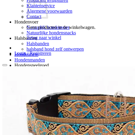
Producten terugsturen
Klantenservice
Algemene voorwaarden
Contact
Hondenvoer
Geen producten in de winkelwagen.
Natuurlijk hondenvoer
Natuurlijke hondensnacks
Terug naar winkel
Halsbanden
Halsbanden
halsband hond zelf ontwerpen
Login / Registreren
Hondenriem
Hondenmanden
Hondenspeelgoed
Hondenspeelgoed
Hondenpuzzels
apporteerspeelgoed
snuffelmatten
Reflecterend hondenhesje
Verzorging
Verzorging
Hondenpoepzakjes
hondenverzorging
Hondenborstel – hondenkam
Blog
Klantenreacties