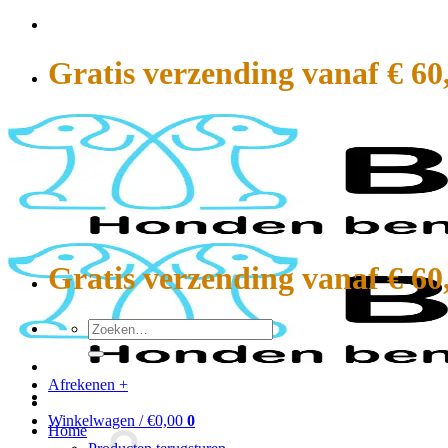
Ga
naar
inhoud
Gratis verzending vanaf € 60
Gratis verzending vanaf € 60
Zoeken
naar:
Afrekenen
+
Winkelwagen /
€
0,00
0
Home