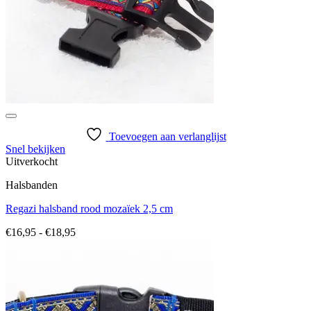
Toevoegen aan verlanglijst
Snel bekijken
Uitverkocht
Halsbanden
Regazi halsband rood mozaïek 2,5 cm
Prijsklasse:
€
16,95
-
€
18,95
€16,95
tot
€18,95