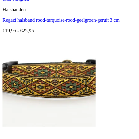
Halsbanden
Regazi halsband rood-turquoise-rood-geelgroen-geruit 3 cm
Prijsklasse:
€
19,95
-
€
25,95
€19,95
tot
€25,95