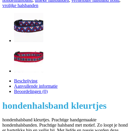
hondenhalsband
,
unieke halsbanden
,
verstelbare halsband hond
,
vrolijke halsbanden
Beschrijving
Aanvullende informatie
Beoordelingen (0)
hondenhalsband kleurtjes
hondenhalsband kleurtjes. Prachtige handgemaakte
hondenhalsbanden. Prachtige halsband met motief. Zo loopt je hond
er hartstikke hip en veilig bij. Met liefde en passie worden deze