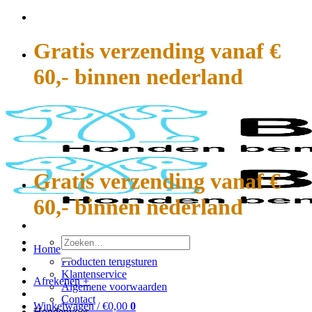
Ga
naar
inhoud
Gratis verzending vanaf €
60,- binnen nederland
Gratis verzending vanaf €
60,- binnen nederland
Zoeken
Home
naar:
Producten terugsturen
Klantenservice
Afrekenen
+
Algemene voorwaarden
Contact
Winkelwagen /
€
0,00
0
Hondenvoer