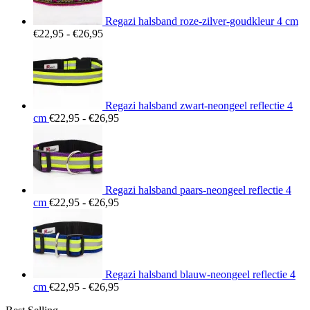
Regazi halsband roze-zilver-goudkleur 4 cm
Prijsklasse:
€
22,95
-
€
26,95
€22,95
tot
€26,95
Regazi halsband zwart-neongeel reflectie 4
Prijsklasse:
cm
€
22,95
-
€
26,95
€22,95
tot
€26,95
Regazi halsband paars-neongeel reflectie 4
Prijsklasse:
cm
€
22,95
-
€
26,95
€22,95
tot
€26,95
Regazi halsband blauw-neongeel reflectie 4
Prijsklasse:
cm
€
22,95
-
€
26,95
€22,95