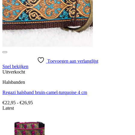
Toevoegen aan verlanglijst
Snel bekijken
Uitverkocht
Halsbanden
Regazi halsband bruin-camel-turquoise 4 cm
Prijsklasse:
€
22,95
-
€
26,95
€22,95
Latest
tot
€26,95