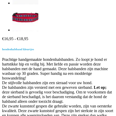
Prijsklasse:
€
16,95
-
€
18,95
€16,95
tot
hondenhalsband kleurtjes
€18,95
Prachtige handgemaakte hondenhalsbanden. Zo loopt je hond er
hartstikke hip en veilig bij. Met liefde en passie worden deze
halsbanden met de hand gemaakt. Deze halsbanden zijn machine
wasbaar op 30 graden. Super handig na een modderige
boswandeling!
De stijlvolle halsbanden zijn een sieraad voor uw hond.
De halsbanden zijn versierd met een geweven sierband.
Let op;
deze sierband is gevoelig voor beschadiging. Om te voorkomen dat
de sierband beschadigd, is het daarom verstandig dat de hond de
halsband alleen onder toezicht draagt.
De zwarte kunststof gespen die gebruikt worden, zijn van oersterke
kwaliteit. Deze zwarte kunststof gespen zijn het sterkste in zijn soort
en kunnen alle weersinvloeden aan. Deze zijn sterker dan welke