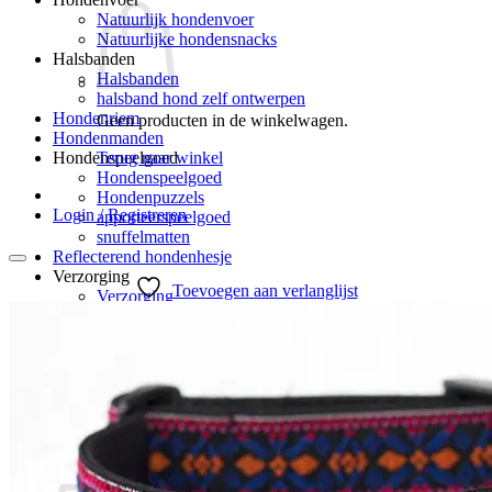
Natuurlijk hondenvoer
Natuurlijke hondensnacks
Halsbanden
Halsbanden
halsband hond zelf ontwerpen
Hondenriem
Geen producten in de winkelwagen.
Hondenmanden
Terug naar winkel
Hondenspeelgoed
Hondenspeelgoed
Hondenpuzzels
Login / Registreren
apporteerspeelgoed
snuffelmatten
Reflecterend hondenhesje
Verzorging
Toevoegen aan verlanglijst
Verzorging
Hondenpoepzakjes
hondenverzorging
Hondenborstel – hondenkam
Blog
Klantenreacties
0
Winkelwagen