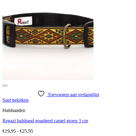
Toevoegen aan verlanglijst
Snel bekijken
Halsbanden
Regazi halsband goudgeel camel groen 3 cm
Prijsklasse:
€
19,95
-
€
25,95