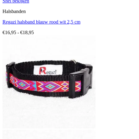
Snel bekijken
Halsbanden
Regazi halsband blauw rood wit 2,5 cm
Prijsklasse:
€
16,95
-
€
18,95
€16,95
tot
€18,95