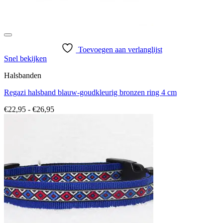
Toevoegen aan verlanglijst
Snel bekijken
Halsbanden
Regazi halsband blauw-goudkleurig bronzen ring 4 cm
Prijsklasse:
€
22,95
-
€
26,95
€22,95
tot
€26,95