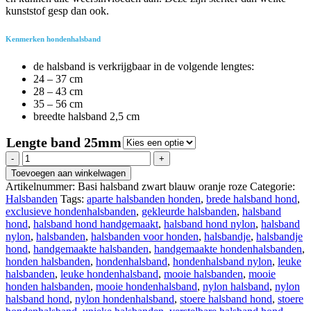
kunststof gesp dan ook.
Kenmerken hondenhalsband
de halsband is verkrijgbaar in de volgende lengtes:
24 – 37 cm
28 – 43 cm
35 – 56 cm
breedte halsband 2,5 cm
Lengte band 25mm
Regazi
halsband
Toevoegen aan winkelwagen
zwart
Artikelnummer:
Basi halsband zwart blauw oranje roze
Categorie:
blauw
Halsbanden
Tags:
aparte halsbanden honden
,
brede halsband hond
,
oranje
exclusieve hondenhalsbanden
,
gekleurde halsbanden
,
halsband
roze
hond
,
halsband hond handgemaakt
,
halsband hond nylon
,
halsband
2,5
nylon
,
halsbanden
,
halsbanden voor honden
,
halsbandje
,
halsbandje
cm
hond
,
handgemaakte halsbanden
,
handgemaakte hondenhalsbanden
,
aantal
honden halsbanden
,
hondenhalsband
,
hondenhalsband nylon
,
leuke
halsbanden
,
leuke hondenhalsband
,
mooie halsbanden
,
mooie
honden halsbanden
,
mooie hondenhalsband
,
nylon halsband
,
nylon
halsband hond
,
nylon hondenhalsband
,
stoere halsband hond
,
stoere