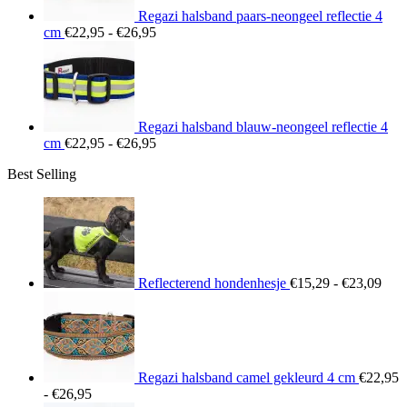
Regazi halsband paars-neongeel reflectie 4
Prijsklasse:
cm
€
22,95
-
€
26,95
€22,95
tot
€26,95
Regazi halsband blauw-neongeel reflectie 4
Prijsklasse:
cm
€
22,95
-
€
26,95
€22,95
Best Selling
tot
€26,95
Prij
€15
tot
€23
Reflecterend hondenhesje
€
15,29
-
€
23,09
Regazi halsband camel gekleurd 4 cm
€
22,95
Prijsklasse:
-
€
26,95