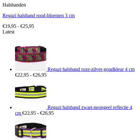
Halsbanden
Regazi halsband rood-bloemen 3 cm
Prijsklasse:
€
19,95
-
€
25,95
€19,95
Latest
tot
€25,95
Regazi halsband roze-zilver-goudkleur 4 cm
Prijsklasse:
€
22,95
-
€
26,95
€22,95
tot
€26,95
Regazi halsband zwart-neongeel reflectie 4
Prijsklasse:
cm
€
22,95
-
€
26,95
€22,95
tot
€26,95