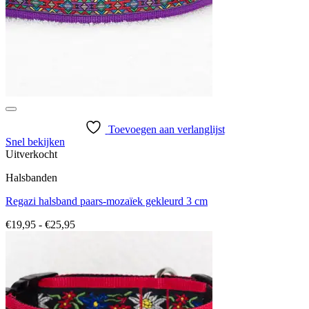
Toevoegen aan verlanglijst
Snel bekijken
Uitverkocht
Halsbanden
Regazi halsband paars-mozaïek gekleurd 3 cm
Prijsklasse:
€
19,95
-
€
25,95
€19,95
tot
€25,95