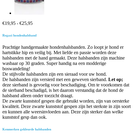
Prijsklasse:
€
19,95
-
€
25,95
€19,95
tot
Regazi hondenhalsband
€25,95
Prachtige handgemaakte hondenhalsbanden. Zo loopt je hond er
hartstikke hip en veilig bij. Met liefde en passie worden deze
halsbanden met de hand gemaakt. Deze halsbanden zijn machine
wasbaar op 30 graden. Super handig na een modderige
boswandeling!
De stijlvolle halsbanden zijn een sieraad voor uw hond.
De halsbanden zijn versierd met een geweven sierband.
Let op;
deze sierband is gevoelig voor beschadiging. Om te voorkomen dat
de sierband beschadigd, is het daarom verstandig dat de hond de
halsband alleen onder toezicht draagt.
De zwarte kunststof gespen die gebruikt worden, zijn van oersterke
kwaliteit. Deze zwarte kunststof gespen zijn het sterkste in zijn soort
en kunnen alle weersinvloeden aan. Deze zijn sterker dan welke
kunststof gesp dan ook.
Kenmerken gekleurde halsbanden