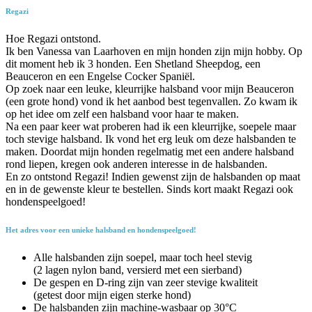
Regazi
Hoe Regazi ontstond.
Ik ben Vanessa van Laarhoven en mijn honden zijn mijn hobby. Op
dit moment heb ik 3 honden. Een Shetland Sheepdog, een
Beauceron en een Engelse Cocker Spaniël.
Op zoek naar een leuke, kleurrijke halsband voor mijn Beauceron
(een grote hond) vond ik het aanbod best tegenvallen. Zo kwam ik
op het idee om zelf een halsband voor haar te maken.
Na een paar keer wat proberen had ik een kleurrijke, soepele maar
toch stevige halsband. Ik vond het erg leuk om deze halsbanden te
maken. Doordat mijn honden regelmatig met een andere halsband
rond liepen, kregen ook anderen interesse in de halsbanden.
En zo ontstond Regazi! Indien gewenst zijn de halsbanden op maat
en in de gewenste kleur te bestellen. Sinds kort maakt Regazi ook
hondenspeelgoed!
Het adres voor een unieke halsband en hondenspeelgoed!
Alle halsbanden zijn soepel, maar toch heel stevig
(2 lagen nylon band, versierd met een sierband)
De gespen en D-ring zijn van zeer stevige kwaliteit
(getest door mijn eigen sterke hond)
De halsbanden zijn machine-wasbaar op 30°C