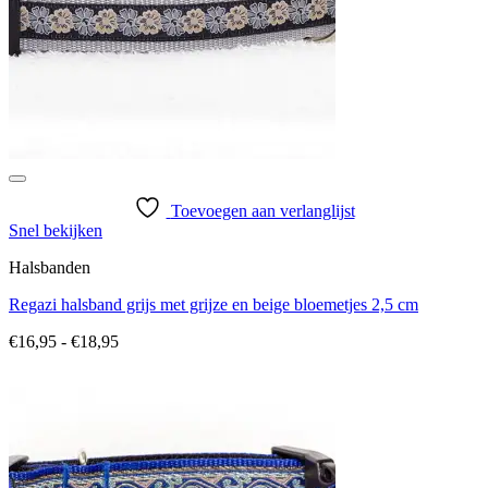
Toevoegen aan verlanglijst
Snel bekijken
Halsbanden
Regazi halsband grijs met grijze en beige bloemetjes 2,5 cm
Prijsklasse:
€
16,95
-
€
18,95
€16,95
tot
€18,95