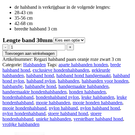
de halsband is verkrijgbaar in de volgende lengtes:
28-43 cm
35-56 cm
42-68 cm
breedte halsband 3 cm
Lengte band 30mm
Regazi
halsband
Toevoegen aan winkelwagen
paars
Artikelnummer:
Regazi halsband paars oranje roze zwart 3 cm
oranje
Categorie:
Halsbanden
Tags:
aparte halsbanden honden
,
brede
roze
halsband hond
,
exclusieve hondenhalsbanden
,
gekleurde
zwart
halsbanden
,
halsband hond
,
halsband hond handgemaakt
,
halsband
3
hond nylon
,
halsband nylon
,
halsbanden
,
halsbanden voor honden
,
cm
halsbandje
,
halsbandje hond
,
handgemaakte halsbanden
,
aantal
handgemaakte hondenhalsbanden
,
honden halsbanden
,
hondenhalsband
,
hondenhalsband nylon
,
leuke halsbanden
,
leuke
hondenhalsband
,
mooie halsbanden
,
mooie honden halsbanden
,
mooie hondenhalsband
,
nylon halsband
,
nylon halsband hond
,
nylon hondenhalsband
,
stoere halsband hond
,
stoere
hondenhalsband
,
unieke halsbanden
,
verstelbare halsband hond
,
vrolijke halsbanden