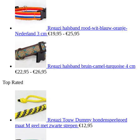
€22,95
tot
€26,95
Regazi halsband rood-wit-blauw-oranje-
Prijsklasse:
Nederland 3 cm
€
19,95
-
€
25,95
€19,95
tot
€25,95
Regazi halsband bruin-camel-turquoise 4 cm
Prijsklasse:
€
22,95
-
€
26,95
€22,95
Top Rated
tot
€26,95
Regazi Touw Dummy hondenspeelgoed
maat M geel met zwarte strepen
€
12,95