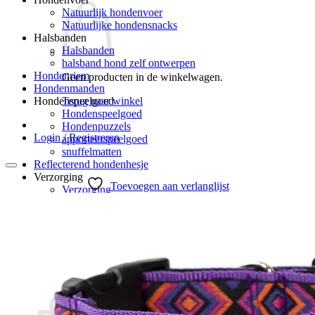
Natuurlijk hondenvoer
Natuurlijke hondensnacks
Halsbanden
Halsbanden
halsband hond zelf ontwerpen
Hondenriem
Geen producten in de winkelwagen.
Hondenmanden
Terug naar winkel
Hondenspeelgoed
Hondenspeelgoed
Hondenpuzzels
Login / Registreren
apporteerspeelgoed
snuffelmatten
Reflecterend hondenhesje
Verzorging
Toevoegen aan verlanglijst
Verzorging
Hondenpoepzakjes
hondenverzorging
Hondenborstel – hondenkam
Blog
Klantenreacties
0
Winkelwagen