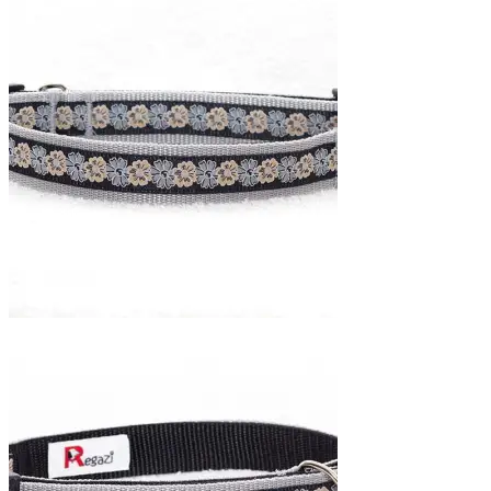
tot
€25,95