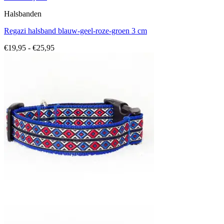
Halsbanden
Regazi halsband blauw-geel-roze-groen 3 cm
Prijsklasse:
€
19,95
-
€
25,95
€19,95
tot
€25,95