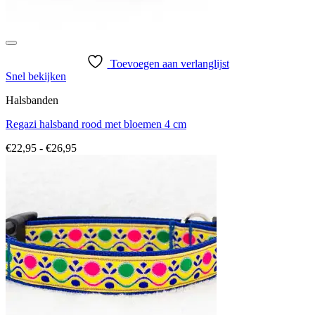
Toevoegen aan verlanglijst
Snel bekijken
Halsbanden
Regazi halsband rood met bloemen 4 cm
Prijsklasse:
€
22,95
-
€
26,95
€22,95
tot
€26,95