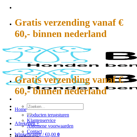
Ga
naar
inhoud
Gratis verzending vanaf €
60,- binnen nederland
Gratis verzending vanaf €
60,- binnen nederland
Zoeken
Home
naar:
Producten terugsturen
Klantenservice
Afrekenen
+
Algemene voorwaarden
Contact
Winkelwagen /
€
0,00
0
Hondenvoer