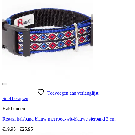
Toevoegen aan verlanglijst
Snel bekijken
Halsbanden
Regazi halsband blauw met rood-wit-blauwe sierband 3 cm
Prijsklasse:
€
19,95
-
€
25,95
€19,95