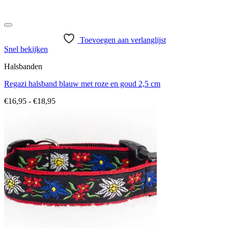
Toevoegen aan verlanglijst
Snel bekijken
Halsbanden
Regazi halsband blauw met roze en goud 2,5 cm
Prijsklasse:
€
16,95
-
€
18,95
€16,95
tot
€18,95