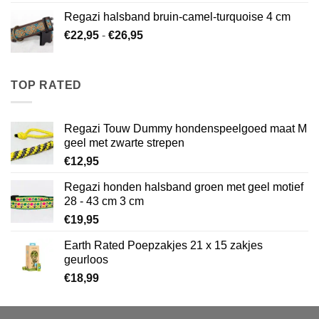
€19,95
Regazi halsband bruin-camel-turquoise 4 cm
tot
Prijsklasse:
€
22,95
-
€
26,95
€25,95
€22,95
tot
€26,95
TOP RATED
Regazi Touw Dummy hondenspeelgoed maat M
geel met zwarte strepen
€
12,95
Regazi honden halsband groen met geel motief
28 - 43 cm 3 cm
€
19,95
Earth Rated Poepzakjes 21 x 15 zakjes
geurloos
€
18,99