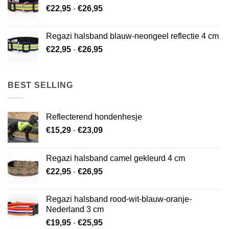
Prijsklasse:
€
22,95
-
€
26,95
€22,95
tot
Regazi halsband blauw-neongeel reflectie 4 cm
€26,95
Prijsklasse:
€
22,95
-
€
26,95
€22,95
tot
€26,95
BEST SELLING
Reflecterend hondenhesje
Prijsklasse:
€
15,29
-
€
23,09
€15,29
tot
Regazi halsband camel gekleurd 4 cm
€23,09
Prijsklasse:
€
22,95
-
€
26,95
€22,95
tot
Regazi halsband rood-wit-blauw-oranje-
€26,95
Nederland 3 cm
Prijsklasse:
€
19,95
-
€
25,95