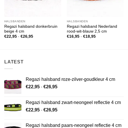
HALSBANDEN
HALSBANDEN
Regazi halsband donkerbruin
Regazi halsband Nederland
beige 4 cm
rood-wit-blauw 2,5 cm
Prijsklasse:
Prijsklasse:
€
22,95
-
€
26,95
€
16,95
-
€
18,95
€22,95
€16,95
tot
tot
€26,95
€18,95
LATEST
Regazi halsband roze-zilver-goudkleur 4 cm
Prijsklasse:
€
22,95
-
€
26,95
€22,95
tot
Regazi halsband zwart-neongeel reflectie 4 cm
€26,95
Prijsklasse:
€
22,95
-
€
26,95
€22,95
tot
Regazi halsband paars-neongeel reflectie 4 cm
€26,95