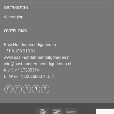
snuffelmatten
Verzorging
OVER ONS
Basi Hondenbenodigdheden
+31 6 103 919 01
www.basi-honden-benodigdheden.nl
info@basi-honden-benodigdheden.nl
K.v.K. nr. 17285374
BTW no. NL001690378B54
IDeal
Bancontact
Bank