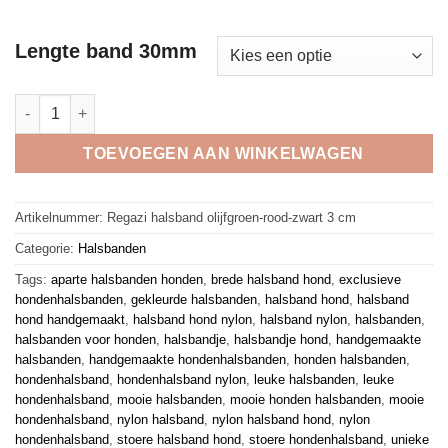
Lengte band 30mm
Regazi halsband olijfgroen-rood-zwart 3 cm aantal
TOEVOEGEN AAN WINKELWAGEN
Artikelnummer:
Regazi halsband olijfgroen-rood-zwart 3 cm
Categorie:
Halsbanden
Tags:
aparte halsbanden honden
,
brede halsband hond
,
exclusieve
hondenhalsbanden
,
gekleurde halsbanden
,
halsband hond
,
halsband
hond handgemaakt
,
halsband hond nylon
,
halsband nylon
,
halsbanden
,
halsbanden voor honden
,
halsbandje
,
halsbandje hond
,
handgemaakte
halsbanden
,
handgemaakte hondenhalsbanden
,
honden halsbanden
,
hondenhalsband
,
hondenhalsband nylon
,
leuke halsbanden
,
leuke
hondenhalsband
,
mooie halsbanden
,
mooie honden halsbanden
,
mooie
hondenhalsband
,
nylon halsband
,
nylon halsband hond
,
nylon
hondenhalsband
,
stoere halsband hond
,
stoere hondenhalsband
,
unieke