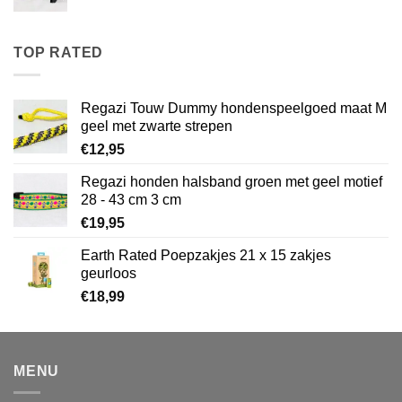
€22,95
tot
€26,95
TOP RATED
Regazi Touw Dummy hondenspeelgoed maat M
geel met zwarte strepen
€
12,95
Regazi honden halsband groen met geel motief
28 - 43 cm 3 cm
€
19,95
Earth Rated Poepzakjes 21 x 15 zakjes
geurloos
€
18,99
MENU