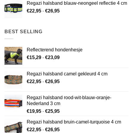
Regazi halsband blauw-neongeel reflectie 4 cm
€26,95
Prijsklasse:
€
22,95
-
€
26,95
€22,95
tot
€26,95
BEST SELLING
Reflecterend hondenhesje
Prijsklasse:
€
15,29
-
€
23,09
€15,29
tot
Regazi halsband camel gekleurd 4 cm
€23,09
Prijsklasse:
€
22,95
-
€
26,95
€22,95
tot
Regazi halsband rood-wit-blauw-oranje-
€26,95
Nederland 3 cm
Prijsklasse:
€
19,95
-
€
25,95
€19,95
Regazi halsband bruin-camel-turquoise 4 cm
tot
Prijsklasse:
€
22,95
-
€
26,95
€25,95