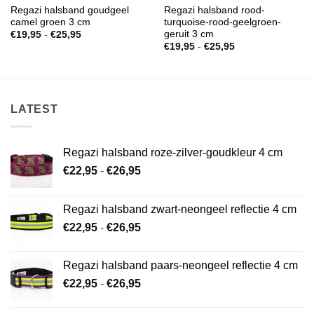
Regazi halsband goudgeel
Regazi halsband rood-
camel groen 3 cm
turquoise-rood-geelgroen-
geruit 3 cm
Prijsklasse:
€
19,95
-
€
25,95
€19,95
Prijsklasse:
€
19,95
-
€
25,95
tot
€19,95
€25,95
tot
€25,95
LATEST
Regazi halsband roze-zilver-goudkleur 4 cm
Prijsklasse:
€
22,95
-
€
26,95
€22,95
tot
Regazi halsband zwart-neongeel reflectie 4 cm
€26,95
Prijsklasse:
€
22,95
-
€
26,95
€22,95
tot
Regazi halsband paars-neongeel reflectie 4 cm
€26,95
Prijsklasse:
€
22,95
-
€
26,95
€22,95
tot