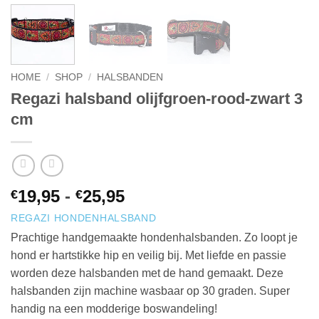
HOME
/
SHOP
/
HALSBANDEN
Regazi halsband olijfgroen-rood-zwart 3
cm
Prijsklasse:
19,95
-
25,95
€
€
€19,95
REGAZI HONDENHALSBAND
tot
Prachtige handgemaakte hondenhalsbanden. Zo loopt je
€25,95
hond er hartstikke hip en veilig bij. Met liefde en passie
worden deze halsbanden met de hand gemaakt. Deze
halsbanden zijn machine wasbaar op 30 graden. Super
handig na een modderige boswandeling!