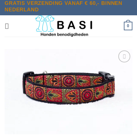
GRATIS VERZENDING VANAF € 60,- BINNEN
Ga
NEDERLAND
naar
inhoud
0
Toevoegen
aan
verlanglijst