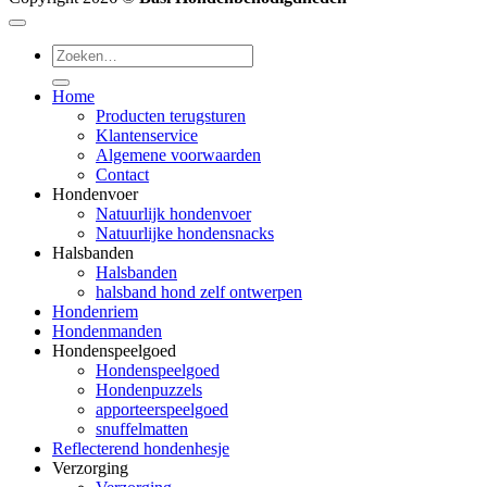
Zoeken
naar:
Home
Producten terugsturen
Klantenservice
Algemene voorwaarden
Contact
Hondenvoer
Natuurlijk hondenvoer
Natuurlijke hondensnacks
Halsbanden
Halsbanden
halsband hond zelf ontwerpen
Hondenriem
Hondenmanden
Hondenspeelgoed
Hondenspeelgoed
Hondenpuzzels
apporteerspeelgoed
snuffelmatten
Reflecterend hondenhesje
Verzorging