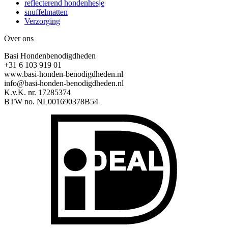
reflecterend hondenhesje
snuffelmatten
Verzorging
Over ons
Basi Hondenbenodigdheden
+31 6 103 919 01
www.basi-honden-benodigdheden.nl
info@basi-honden-benodigdheden.nl
K.v.K. nr. 17285374
BTW no. NL001690378B54
I