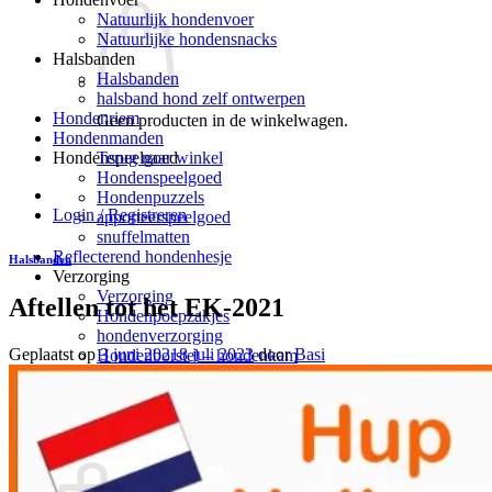
Natuurlijk hondenvoer
Natuurlijke hondensnacks
Halsbanden
Halsbanden
halsband hond zelf ontwerpen
Hondenriem
Geen producten in de winkelwagen.
Hondenmanden
Terug naar winkel
Hondenspeelgoed
Hondenspeelgoed
Hondenpuzzels
Login / Registreren
apporteerspeelgoed
snuffelmatten
Reflecterend hondenhesje
Halsbanden
Verzorging
Verzorging
Aftellen tot het EK-2021
Hondenpoepzakjes
hondenverzorging
Geplaatst op
3 juni 2021
8 juli 2023
door
Basi
Hondenborstel – hondenkam
Blog
Klantenreacties
0
Winkelwagen