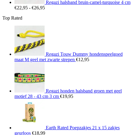
Regazi halsband bruin-camel-turquoise 4 cm
Prijsklasse:
€
22,95
-
€
26,95
€22,95
Top Rated
tot
€26,95
Regazi Touw Dummy hondenspeelgoed
maat M geel met zwarte strepen
€
12,95
Regazi honden halsband groen met geel
motief 28 - 43 cm 3 cm
€
19,95
Earth Rated Poepzakjes 21 x 15 zakjes
geurloos
€
18,99