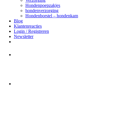
Verzorging
Hondenpoepzakjes
hondenverzorging
Hondenborstel – hondenkam
Blog
Klantenreacties
Login / Registreren
Newsletter
Het merk Regazi is even met
minivakantie, van 10 t/m 13 juni
worden er geen halsbanden verstuurd
Let op:
Bestellingen worden t/m
zaterdag 20 juli
nog verstuurd.
Daarna gaat Basi even twee weken
dicht. Bestellen kan gewoon, echter
worden de bestellingen hierna,
per 5
augustus
a.s. weer verzonden.