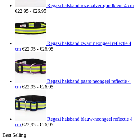
Regazi halsband roze-zilver-goudkleur 4 cm
Prijsklasse:
€
22,95
-
€
26,95
€22,95
tot
€26,95
Regazi halsband zwart-neongeel reflectie 4
Prijsklasse:
cm
€
22,95
-
€
26,95
€22,95
tot
€26,95
Regazi halsband paars-neongeel reflectie 4
Prijsklasse:
cm
€
22,95
-
€
26,95
€22,95
tot
€26,95
Regazi halsband blauw-neongeel reflectie 4
Prijsklasse:
cm
€
22,95
-
€
26,95
€22,95
Best Selling
tot