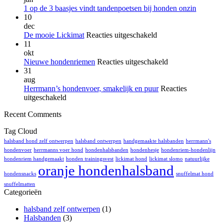
Waar
Geen
1 op de 3 baasjes vindt tandenpoetsen bij honden onzin
moet
reacties
10
op
je
dec
1
op
voor
De mooie Lickimat
Reacties uitgeschakeld
op
letten
De
11
de
tijden
mooie
okt
3
het
Lickimat
voor
Nieuwe hondenriemen
Reacties uitgeschakeld
baasjes
zwem
Nieuwe
31
vindt
met
hondenriemen
aug
tandenp
je
Herrmann’s hondenvoer, smakelijk en puur
Reacties
bij
hond?
voor
uitgeschakeld
honden
Herrmann’s
Recent Comments
onzin
hondenvoer,
smakelijk
Tag Cloud
en
puur
halsband hond zelf ontwerpen
halsband ontwerpen
handgemaakte halsbanden
herrmann's
hondenvoer
herrmanns voer hond
hondenhalsbanden
hondenhesje
hondenriem-hondenlijn
hondenriem handgemaakt
honden trainingsvest
lickimat hond
lickimat slomo
natuurlijke
oranje hondenhalsband
hondensnacks
snuffelmat hond
snuffelmatten
Categorieën
halsband zelf ontwerpen
(1)
Halsbanden
(3)