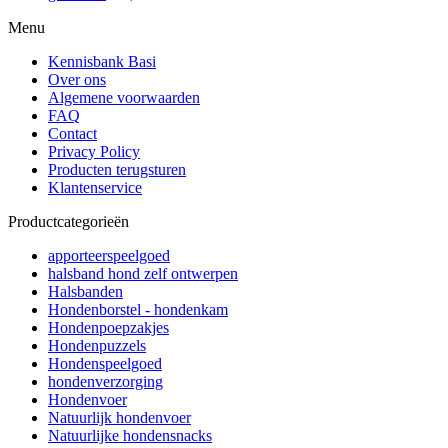
Menu
Kennisbank Basi
Over ons
Algemene voorwaarden
FAQ
Contact
Privacy Policy
Producten terugsturen
Klantenservice
Productcategorieën
apporteerspeelgoed
halsband hond zelf ontwerpen
Halsbanden
Hondenborstel - hondenkam
Hondenpoepzakjes
Hondenpuzzels
Hondenspeelgoed
hondenverzorging
Hondenvoer
Natuurlijk hondenvoer
Natuurlijke hondensnacks