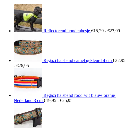
€26,95
Prij
€15
tot
€23
Reflecterend hondenhesje
€
15,29
-
€
23,09
Regazi halsband camel gekleurd 4 cm
€
22,95
Prijsklasse:
-
€
26,95
€22,95
tot
€26,95
Regazi halsband rood-wit-blauw-oranje-
Prijsklasse:
Nederland 3 cm
€
19,95
-
€
25,95
€19,95
tot
€25,95