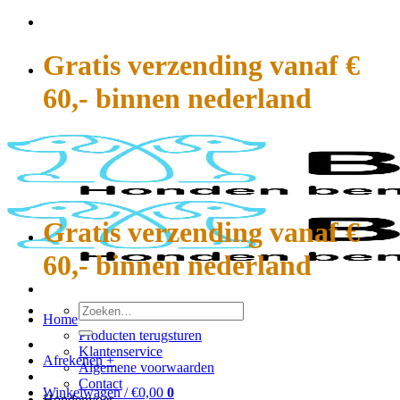
Ga
naar
inhoud
Gratis verzending vanaf €
60,- binnen nederland
Gratis verzending vanaf €
60,- binnen nederland
Zoeken
Home
naar:
Producten terugsturen
Klantenservice
Afrekenen
+
Algemene voorwaarden
Contact
Winkelwagen /
€
0,00
0
Hondenvoer