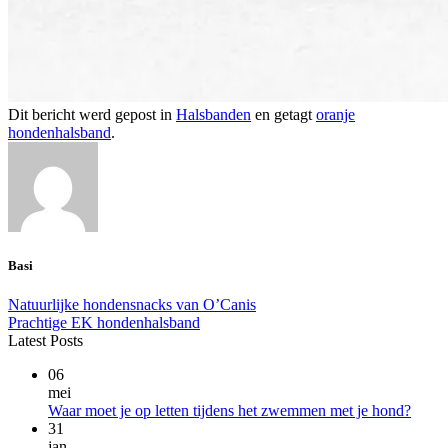
Dit bericht werd gepost in
Halsbanden
en getagt
oranje
hondenhalsband
.
Basi
Natuurlijke hondensnacks van O’Canis
Prachtige EK hondenhalsband
Latest Posts
06
mei
Geen
Waar moet je op letten tijdens het zwemmen met je hond?
reacti
31
op
jan