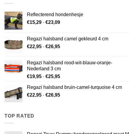
Reflecterend hondenhesje
Prijsklasse:
€
15,29
-
€
23,09
€15,29
tot
Regazi halsband camel gekleurd 4 cm
€23,09
Prijsklasse:
€
22,95
-
€
26,95
€22,95
tot
Regazi halsband rood-wit-blauw-oranje-
€26,95
Nederland 3 cm
Prijsklasse:
€
19,95
-
€
25,95
€19,95
Regazi halsband bruin-camel-turquoise 4 cm
tot
Prijsklasse:
€
22,95
-
€
26,95
€25,95
€22,95
tot
€26,95
TOP RATED