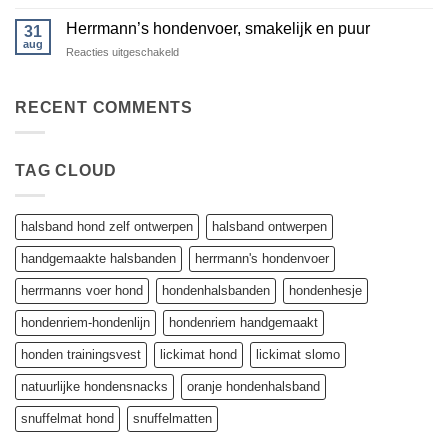
Nieuwe
bij
honden
hondenriemen
Herrmann’s hondenvoer, smakelijk en puur
31
onzin
aug
voor
Reacties uitgeschakeld
Herrmann’s
hondenvoer,
smakelijk
RECENT COMMENTS
en
puur
TAG CLOUD
halsband hond zelf ontwerpen
halsband ontwerpen
handgemaakte halsbanden
herrmann's hondenvoer
herrmanns voer hond
hondenhalsbanden
hondenhesje
hondenriem-hondenlijn
hondenriem handgemaakt
honden trainingsvest
lickimat hond
lickimat slomo
natuurlijke hondensnacks
oranje hondenhalsband
snuffelmat hond
snuffelmatten