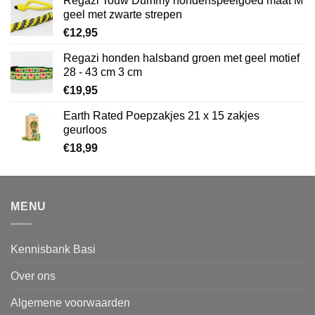
Regazi Touw Dummy hondenspeelgoed maat M
geel met zwarte strepen
€
12,95
Regazi honden halsband groen met geel motief
28 - 43 cm 3 cm
€
19,95
Earth Rated Poepzakjes 21 x 15 zakjes
geurloos
€
18,99
MENU
Kennisbank Basi
Over ons
Algemene voorwaarden