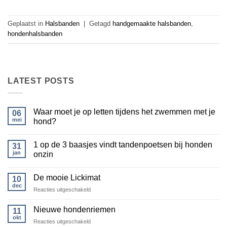
Geplaatst in
Halsbanden
|
Getagd
handgemaakte halsbanden
,
hondenhalsbanden
LATEST POSTS
Waar moet je op letten tijdens het zwemmen met je
06
mei
hond?
Geen
reacties
1 op de 3 baasjes vindt tandenpoetsen bij honden
op
31
Waar
jan
onzin
moet
je
Geen
op
reacties
De mooie Lickimat
letten
op
10
tijdens
1
dec
voor
Reacties uitgeschakeld
het
op
zwemmen
de
De
met
3
mooie
Nieuwe hondenriemen
11
je
baasjes
Lickimat
hond?
vindt
okt
voor
Reacties uitgeschakeld
tandenpoetsen