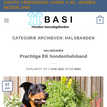
GRATIS VERZENDING VANAF € 60,- BINNEN
Ga
NEDERLAND
naar
inhoud
0
CATEGORIE ARCHIEVEN:
HALSBANDEN
HALSBANDEN
Prachtige EK hondenhalsband
GEPLAATST OP
7 JUNI 2021
DOOR
BASI
07
jun