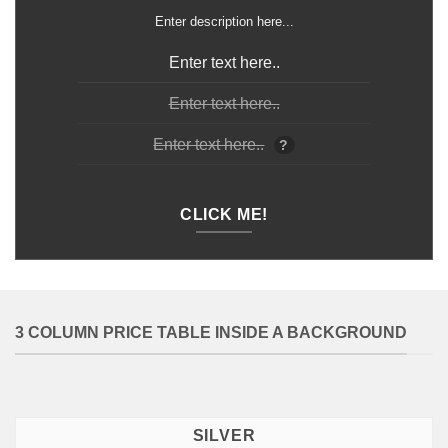
Enter description here...
Enter text here..
Enter text here..
Enter text here..
?
CLICK ME!
3 COLUMN PRICE TABLE INSIDE A BACKGROUND
SILVER