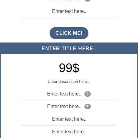
Enter text here..
CLICK ME!
ENTER TITLE HERE..
99$
Enter description here...
Enter text here..
?
Enter text here..
?
Enter text here..
Enter text here..