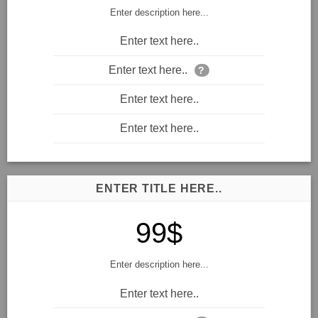
Enter description here...
Enter text here..
Enter text here..
?
Enter text here..
Enter text here..
ENTER TITLE HERE..
99$
Enter description here...
Enter text here..