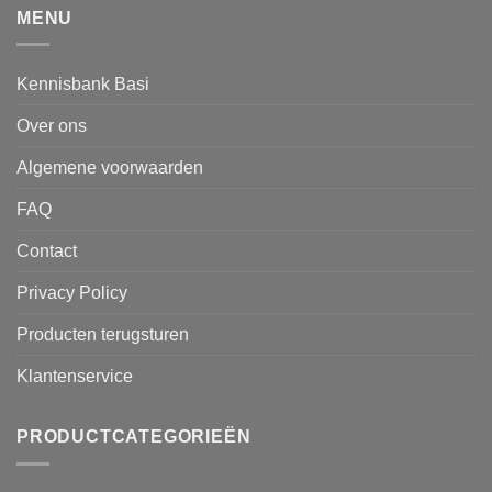
MENU
Kennisbank Basi
Over ons
Algemene voorwaarden
FAQ
Contact
Privacy Policy
Producten terugsturen
Klantenservice
PRODUCTCATEGORIEËN