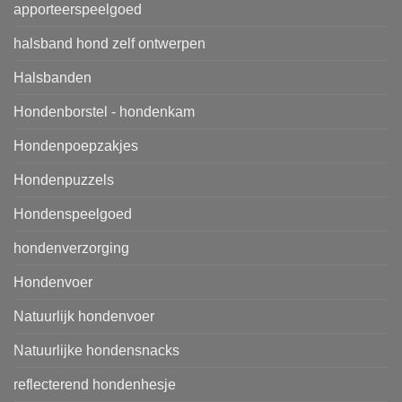
apporteerspeelgoed
halsband hond zelf ontwerpen
Halsbanden
Hondenborstel - hondenkam
Hondenpoepzakjes
Hondenpuzzels
Hondenspeelgoed
hondenverzorging
Hondenvoer
Natuurlijk hondenvoer
Natuurlijke hondensnacks
reflecterend hondenhesje