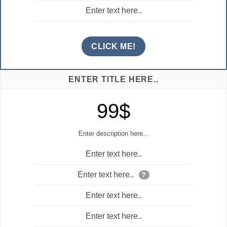
Enter text here..
CLICK ME!
ENTER TITLE HERE..
99$
Enter description here...
Enter text here..
Enter text here..
?
Enter text here..
Enter text here..