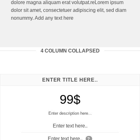
dolore magna aliquam erat volutpat.reLorem ipsum
dolor sit amet, consectetuer adipiscing elit, sed diam
nonummy. Add any text here
4 COLUMN COLLAPSED
ENTER TITLE HERE..
99$
Enter description here...
Enter text here..
Enter text here..
?