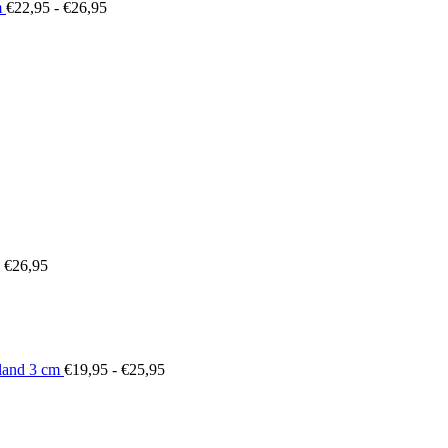
m
€
22,95
-
€
26,95
sklasse:
,29
,09
Prijsklasse:
€22,95
tot
€26,95
€
26,95
Prijsklasse:
€19,95
tot
€25,95
land 3 cm
€
19,95
-
€
25,95
Prijsklasse:
€22,95
tot
€26,95