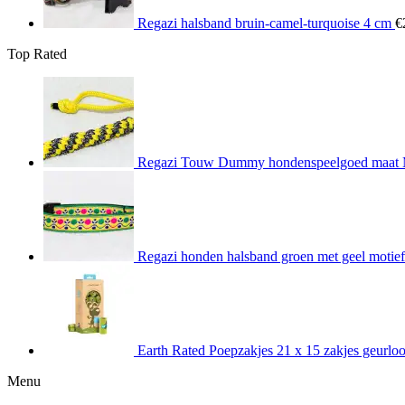
Regazi halsband bruin-camel-turquoise 4 cm
€
Top Rated
Regazi Touw Dummy hondenspeelgoed maat M 
Regazi honden halsband groen met geel motief
Earth Rated Poepzakjes 21 x 15 zakjes geurlo
Menu