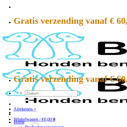
Ga
naar
inhoud
Gratis verzending vanaf € 60
Gratis verzending vanaf € 60
Zoeken
naar:
Afrekenen
+
Winkelwagen /
€
0,00
0
Home