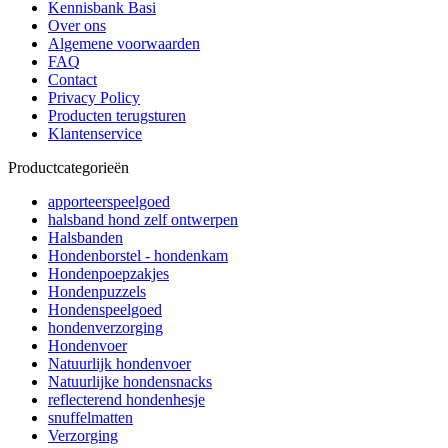
Kennisbank Basi
Over ons
Algemene voorwaarden
FAQ
Contact
Privacy Policy
Producten terugsturen
Klantenservice
Productcategorieën
apporteerspeelgoed
halsband hond zelf ontwerpen
Halsbanden
Hondenborstel - hondenkam
Hondenpoepzakjes
Hondenpuzzels
Hondenspeelgoed
hondenverzorging
Hondenvoer
Natuurlijk hondenvoer
Natuurlijke hondensnacks
reflecterend hondenhesje
snuffelmatten
Verzorging