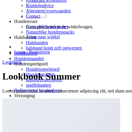
Producten terugsturen
Klantenservice
Algemene voorwaarden
Contact
Hondenvoer
Geen producten in de winkelwagen.
Natuurlijk hondenvoer
Natuurlijke hondensnacks
Terug naar winkel
Halsbanden
Halsbanden
halsband hond zelf ontwerpen
Login / Registreren
Hondenriem
Hondenmanden
Lookbook
Hondenspeelgoed
Hondenspeelgoed
Lookbook Summer
Hondenpuzzels
apporteerspeelgoed
snuffelmatten
Reflecterend hondenhesje
Lorem ipsum dolor sit amet, consectetuer adipiscing elit, sed diam n
Verzorging
Verzorging
Hondenpoepzakjes
hondenverzorging
Hondenborstel – hondenkam
Blog
Klantenreacties