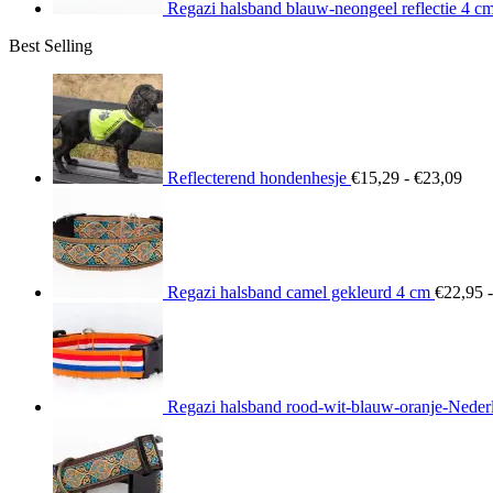
Regazi halsband blauw-neongeel reflectie 4 c
Best Selling
Prij
€15
tot
€23
Reflecterend hondenhesje
€
15,29
-
€
23,09
Regazi halsband camel gekleurd 4 cm
€
22,95
-
Regazi halsband rood-wit-blauw-oranje-Neder