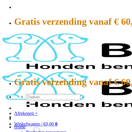
Ga
naar
inhoud
Gratis verzending vanaf € 60
Gratis verzending vanaf € 60
Zoeken
naar:
Afrekenen
+
Winkelwagen /
€
0,00
0
Home