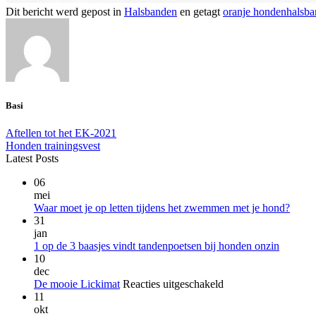
Dit bericht werd gepost in
Halsbanden
en getagt
oranje hondenhalsb
Basi
Aftellen tot het EK-2021
Honden trainingsvest
Latest Posts
06
mei
Geen
Waar moet je op letten tijdens het zwemmen met je hond?
reacti
31
op
jan
Waar
Geen
1 op de 3 baasjes vindt tandenpoetsen bij honden onzin
moet
reacties
10
op
je
dec
1
op
voor
De mooie Lickimat
Reacties uitgeschakeld
op
letten
De
11
de
tijden
mooie
okt