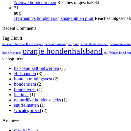
3
het
Lickimat
voor
Nieuwe hondenriemen
Reacties uitgeschakeld
baasjes
zwem
Nieuwe
31
vindt
met
hondenriemen
aug
tandenp
je
Herrmann’s hondenvoer, smakelijk en puur
Reacties uitgeschak
bij
hond?
Recent Comments
honden
onzin
Tag Cloud
halsband hond zelf ontwerpen
halsband ontwerpen
handgemaakte halsbanden
herrmann's ho
oranje hondenhalsband
hondensnacks
snuffelmat hond
sn
Categorieën
halsband zelf ontwerpen
(1)
Halsbanden
(3)
honden trainingsvest
(2)
hondenriem
(2)
hondenvoer
(1)
lickimat
(1)
natuurlijke hondensnacks
(1)
snuffelmatten
(1)
Uncategorized
(2)
Archieven
mei 2025
(1)