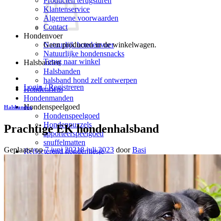
Producten terugsturen
Klantenservice
Algemene voorwaarden
Contact
Hondenvoer
Geen producten in de winkelwagen.
Natuurlijk hondenvoer
Natuurlijke hondensnacks
Terug naar winkel
Halsbanden
Halsbanden
halsband hond zelf ontwerpen
Login / Registreren
Hondenriem
Hondenmanden
Hondenspeelgoed
Halsbanden
Hondenspeelgoed
Hondenpuzzels
Prachtige EK hondenhalsband
apporteerspeelgoed
snuffelmatten
Geplaatst op
7 juni 2021
8 juli 2023
door
Basi
Reflecterend hondenhesje
Verzorging
Verzorging
Hondenpoepzakjes
hondenverzorging
Hondenborstel – hondenkam
Blog
Klantenreacties