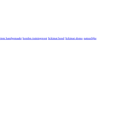
riem handgemaakt
honden trainingsvest
lickimat hond
lickimat slomo
natuurlijke