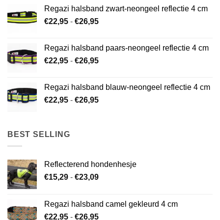
tot
Regazi halsband zwart-neongeel reflectie 4 cm
€26,95
Prijsklasse:
€
22,95
-
€
26,95
€22,95
tot
Regazi halsband paars-neongeel reflectie 4 cm
€26,95
Prijsklasse:
€
22,95
-
€
26,95
€22,95
tot
Regazi halsband blauw-neongeel reflectie 4 cm
€26,95
Prijsklasse:
€
22,95
-
€
26,95
€22,95
tot
€26,95
BEST SELLING
Reflecterend hondenhesje
Prijsklasse:
€
15,29
-
€
23,09
€15,29
tot
Regazi halsband camel gekleurd 4 cm
€23,09
Prijsklasse:
€
22,95
-
€
26,95