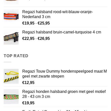
€22,95
tot
Regazi halsband rood-wit-blauw-oranje-
€26,95
Nederland 3 cm
Prijsklasse:
€
19,95
-
€
25,95
€19,95
Regazi halsband bruin-camel-turquoise 4 cm
tot
Prijsklasse:
€
22,95
-
€
26,95
€25,95
€22,95
tot
€26,95
TOP RATED
Regazi Touw Dummy hondenspeelgoed maat M
geel met zwarte strepen
€
12,95
Regazi honden halsband groen met geel motief
28 - 43 cm 3 cm
€
19,95