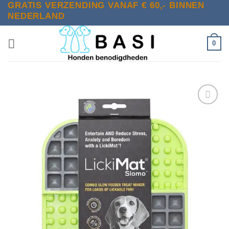
GRATIS VERZENDING VANAF € 60,- BINNEN
Ga
NEDERLAND
naar
inhoud
0
Toevoegen
aan
verlanglijst