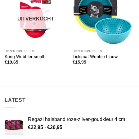
aan
aan
verlanglijst
verlanglijst
UITVERKOCHT
HONDENPUZZELS
HONDENPUZZELS
Kong Wobbler small
Lickimat Wobble blauw
€
19,65
€
15,95
LATEST
Regazi halsband roze-zilver-goudkleur 4 cm
Prijsklasse:
€
22,95
-
€
26,95
€22,95