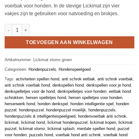
voerbak voor honden. In de stevige Lickimat zijn vier
vakjes zijn te gebruiken voor natvoeding en brokjes.
Lickimat Slomo groen aantal
TOEVOEGEN AAN WINKELWAGEN
Artikelnummer:
Lickimat slomo groen
Categorieën:
Hondenpuzzels
,
Hondenspeelgoed
Tags:
activiteiten spellen hond
,
anti schrok eetbak
,
anti schrok voerbak
,
anti schrok voerbak hond
,
denkspellen hond
,
denkspellen voor je hond
,
denkspelletjes voor de hond
,
denkspelletjes voor honden
,
eetbak hond
schrokken
,
hersen spelletjes hond
,
hersen spelletjes voor honden
,
hersenwerk hond
,
honden denkspel
,
honden intelligentie spel
,
honden
puzzel
,
hondenpuzzel
,
hondenpuzzel moeilijk
,
hondenpuzzels
,
hondenpuzzels & intelligentiespeelgoed
,
hondenvoerbak anti schrok
,
lickimat
,
lickimat hond
,
lickimat hondenpuzzel
,
lickimat kopen
,
lickimat
puzzel
,
lickimat slomo
,
lickimat splash
,
mentale spellen hond
,
puzzel
voor honden
,
puzzels hond
,
voerbak hond anti schrok
,
voerbak hond