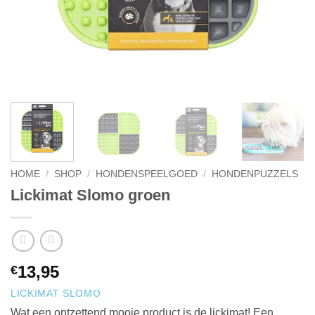
HOME
/
SHOP
/
HONDENSPEELGOED
/
HONDENPUZZELS
Lickimat Slomo groen
13,95
€
LICKIMAT SLOMO
Wat een ontzettend mooie product is de lickimat! Een