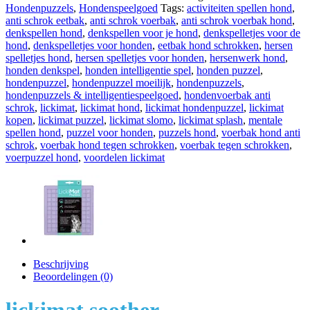
Edition
Hondenpuzzels
,
Hondenspeelgoed
Tags:
activiteiten spellen hond
,
Mint
anti schrok eetbak
,
anti schrok voerbak
,
anti schrok voerbak hond
,
aantal
denkspellen hond
,
denkspellen voor je hond
,
denkspelletjes voor de
hond
,
denkspelletjes voor honden
,
eetbak hond schrokken
,
hersen
spelletjes hond
,
hersen spelletjes voor honden
,
hersenwerk hond
,
honden denkspel
,
honden intelligentie spel
,
honden puzzel
,
hondenpuzzel
,
hondenpuzzel moeilijk
,
hondenpuzzels
,
hondenpuzzels & intelligentiespeelgoed
,
hondenvoerbak anti
schrok
,
lickimat
,
lickimat hond
,
lickimat hondenpuzzel
,
lickimat
kopen
,
lickimat puzzel
,
lickimat slomo
,
lickimat splash
,
mentale
spellen hond
,
puzzel voor honden
,
puzzels hond
,
voerbak hond anti
schrok
,
voerbak hond tegen schrokken
,
voerbak tegen schrokken
,
voerpuzzel hond
,
voordelen lickimat
Beschrijving
Beoordelingen (0)