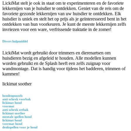
LickiMat stelt je ook in staat om te experimenteren en de favoriete
lekkernijen van je huisdier te ontdekken. Geniet van de reis om de
favoriete gezonde lekkernijen van uw huisdier te ontdekken. Elk
huisdier is uniek en stelt het op prijs als je geïnteresseerd bent in het
ontdekken van hun voorkeuren. Je kunt de meeste lekkernijen zelfs
invriezen voor een ware, verfrissende traktatie in de zomer!
Divers hulpmiddel
LickiMat wordt gebruikt door trimmers en dierenartsen om
huisdieren bezig en afgeleid te houden. Alle modellen kunnen
worden gebruikt en de Splash heeft een zelfs zuignap voor
wandmontage. Dat is handig voor tijdens het badderen, trimmen of
kammen!
lickimat soother
hondenpuzzels
anti schrok voerbak
lickimat hond
voermat
anti schrok eetbak
lickimat soother
mentale spellen hond
lickimat hond
voermat hond
denkspellen voor je hond