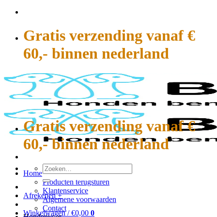
Ga
naar
inhoud
Gratis verzending vanaf €
60,- binnen nederland
Gratis verzending vanaf €
60,- binnen nederland
Zoeken
Home
naar:
Producten terugsturen
Klantenservice
Afrekenen
+
Algemene voorwaarden
Contact
Winkelwagen /
€
0,00
0
Hondenvoer