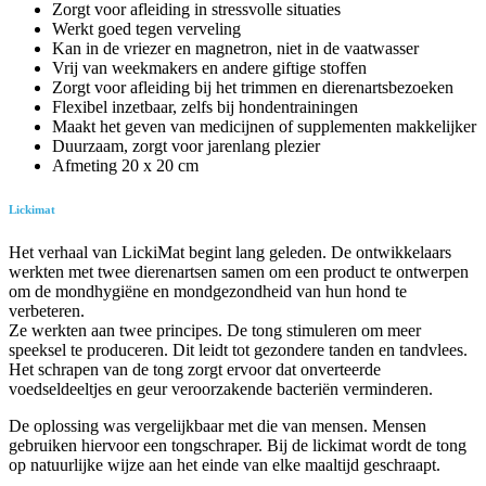
Zorgt voor afleiding in stressvolle situaties
Werkt goed tegen verveling
Kan in de vriezer en magnetron, niet in de vaatwasser
Vrij van weekmakers en andere giftige stoffen
Zorgt voor afleiding bij het trimmen en dierenartsbezoeken
Flexibel inzetbaar, zelfs bij hondentrainingen
Maakt het geven van medicijnen of supplementen makkelijker
Duurzaam, zorgt voor jarenlang plezier
Afmeting 20 x 20 cm
Lickimat
Het verhaal van LickiMat begint lang geleden. De ontwikkelaars
werkten met twee dierenartsen samen om een ​​product te ontwerpen
om de mondhygiëne en mondgezondheid van hun hond te
verbeteren.
Ze werkten aan twee principes. De tong stimuleren om meer
speeksel te produceren. Dit leidt tot gezondere tanden en tandvlees.
Het schrapen van de tong zorgt ervoor dat onverteerde
voedseldeeltjes en geur veroorzakende bacteriën verminderen.
De oplossing was vergelijkbaar met die van mensen. Mensen
gebruiken hiervoor een tongschraper. Bij de lickimat wordt de tong
op natuurlijke wijze aan het einde van elke maaltijd geschraapt.