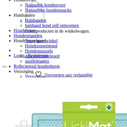
Natuurlijk hondenvoer
Natuurlijke hondensnacks
Halsbanden
Halsbanden
halsband hond zelf ontwerpen
Hondenriem
Geen producten in de winkelwagen.
Hondenmanden
Terug naar winkel
Hondenspeelgoed
Hondenspeelgoed
Hondenpuzzels
Login / Registreren
apporteerspeelgoed
snuffelmatten
Reflecterend hondenhesje
Verzorging
Toevoegen aan verlanglijst
Verzorging
Hondenpoepzakjes
hondenverzorging
Hondenborstel – hondenkam
Blog
Klantenreacties
0
Winkelwagen