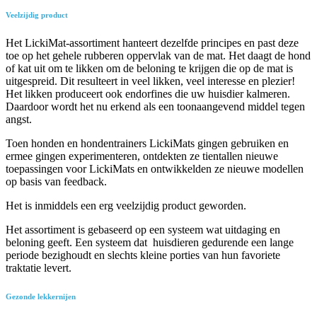
Veelzijdig product
Het LickiMat-assortiment hanteert dezelfde principes en past deze
toe op het gehele rubberen oppervlak van de mat. Het daagt de hond
of kat uit om te likken om de beloning te krijgen die op de mat is
uitgespreid. Dit resulteert in veel likken, veel interesse en plezier!
Het likken produceert ook endorfines die uw huisdier kalmeren.
Daardoor wordt het nu erkend als een toonaangevend middel tegen
angst.
Toen honden en hondentrainers LickiMats gingen gebruiken en
ermee gingen experimenteren, ontdekten ze tientallen nieuwe
toepassingen voor LickiMats en ontwikkelden ze nieuwe modellen
op basis van feedback.
Het is inmiddels een erg veelzijdig product geworden.
Het assortiment is gebaseerd op een systeem wat uitdaging en
beloning geeft. Een systeem dat huisdieren gedurende een lange
periode bezighoudt en slechts kleine porties van hun favoriete
traktatie levert.
Gezonde lekkernijen