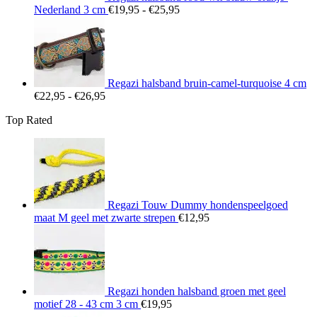
Prijsklasse:
Nederland 3 cm
€
19,95
-
€
25,95
€19,95
tot
€25,95
Regazi halsband bruin-camel-turquoise 4 cm
Prijsklasse:
€
22,95
-
€
26,95
€22,95
Top Rated
tot
€26,95
Regazi Touw Dummy hondenspeelgoed
maat M geel met zwarte strepen
€
12,95
Regazi honden halsband groen met geel
motief 28 - 43 cm 3 cm
€
19,95