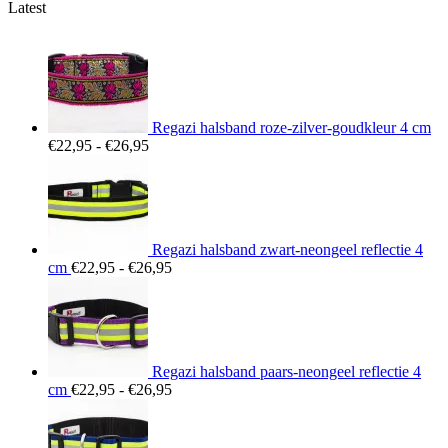
Latest
Regazi halsband roze-zilver-goudkleur 4 cm
Prijsklasse:
€
22,95
-
€
26,95
€22,95
tot
€26,95
Regazi halsband zwart-neongeel reflectie 4
Prijsklasse:
cm
€
22,95
-
€
26,95
€22,95
tot
€26,95
Regazi halsband paars-neongeel reflectie 4
Prijsklasse:
cm
€
22,95
-
€
26,95
€22,95
tot
€26,95