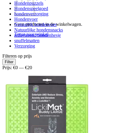
Hondenpuzzels
Hondenspeelgoed
hondenverzorging
Hondenvoer
Geen producten in de winkelwagen.
Natuurlijk hondenvoer
Natuurlijke hondensnacks
Terug naar winkel
reflecterend hondenhesje
snuffelmatten
Verzorging
Filteren op prijs
Min.
Max.
Filter
prijs
prijs
Prijs:
€0
—
€20