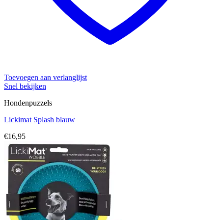
Toevoegen aan verlanglijst
Snel bekijken
Hondenpuzzels
Lickimat Splash blauw
€
16,95