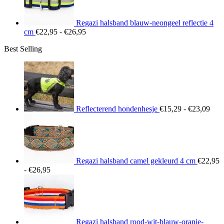
Regazi halsband blauw-neongeel reflectie 4
Prijsklasse:
cm
€
22,95
-
€
26,95
€22,95
Best Selling
tot
€26,95
Prij
€15
tot
€23
Reflecterend hondenhesje
€
15,29
-
€
23,09
Regazi halsband camel gekleurd 4 cm
€
22,95
Prijsklasse:
-
€
26,95
€22,95
tot
€26,95
Regazi halsband rood-wit-blauw-oranje-