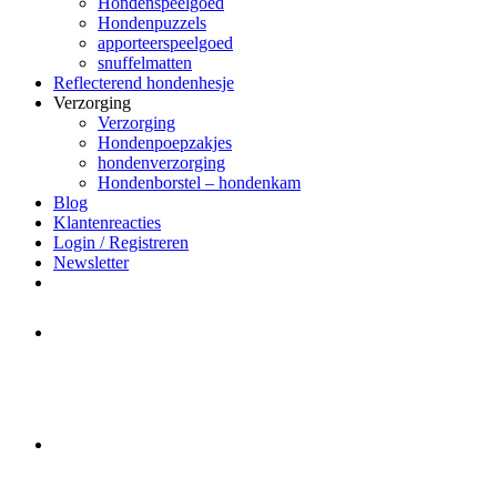
Hondenspeelgoed
Hondenpuzzels
apporteerspeelgoed
snuffelmatten
Reflecterend hondenhesje
Verzorging
Verzorging
Hondenpoepzakjes
hondenverzorging
Hondenborstel – hondenkam
Blog
Klantenreacties
Login / Registreren
Newsletter
Het merk Regazi is even met
minivakantie, van 10 t/m 13 juni
worden er geen halsbanden verstuurd
Let op:
Bestellingen worden t/m
zaterdag 20 juli
nog verstuurd.