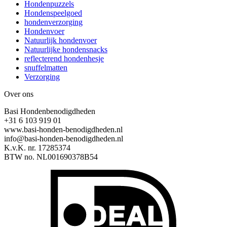
Hondenpuzzels
Hondenspeelgoed
hondenverzorging
Hondenvoer
Natuurlijk hondenvoer
Natuurlijke hondensnacks
reflecterend hondenhesje
snuffelmatten
Verzorging
Over ons
Basi Hondenbenodigdheden
+31 6 103 919 01
www.basi-honden-benodigdheden.nl
info@basi-honden-benodigdheden.nl
K.v.K. nr. 17285374
BTW no. NL001690378B54
I