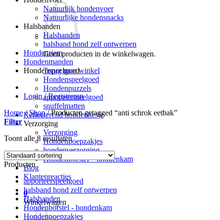
Natuurlijk hondenvoer
Natuurlijke hondensnacks
Halsbanden
Halsbanden
halsband hond zelf ontwerpen
Hondenriem
Geen producten in de winkelwagen.
Hondenmanden
Terug naar winkel
Hondenspeelgoed
Hondenspeelgoed
Hondenpuzzels
Login / Registreren
apporteerspeelgoed
snuffelmatten
Home
/
Shop
/
Producten getagged “anti schrok eetbak”
Reflecterend hondenhesje
Filter
Verzorging
Verzorging
Toont alle 8 resultaten
Hondenpoepzakjes
hondenverzorging
Hondenborstel – hondenkam
Producten
Blog
Klantenreacties
apporteerspeelgoed
halsband hond zelf ontwerpen
0
Halsbanden
Winkelwagen
Hondenborstel - hondenkam
Hondenpoepzakjes