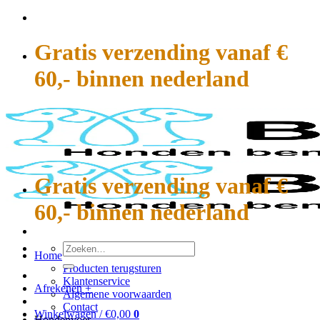
Ga
naar
inhoud
Gratis verzending vanaf €
60,- binnen nederland
Gratis verzending vanaf €
60,- binnen nederland
Zoeken
Home
naar:
Producten terugsturen
Klantenservice
Afrekenen
+
Algemene voorwaarden
Contact
Winkelwagen /
€
0,00
0
Hondenvoer