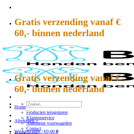
Ga
naar
inhoud
Gratis verzending vanaf €
60,- binnen nederland
Gratis verzending vanaf €
60,- binnen nederland
Zoeken
Home
naar:
Producten terugsturen
Klantenservice
Afrekenen
+
Algemene voorwaarden
Contact
Winkelwagen /
€
0,00
0
Hondenvoer