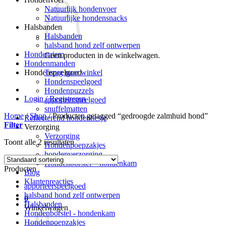
Natuurlijk hondenvoer
Natuurlijke hondensnacks
Halsbanden
Halsbanden
halsband hond zelf ontwerpen
Hondenriem
Geen producten in de winkelwagen.
Hondenmanden
Terug naar winkel
Hondenspeelgoed
Hondenspeelgoed
Hondenpuzzels
Login / Registreren
apporteerspeelgoed
snuffelmatten
Home
/
Shop
/
Producten getagged “gedroogde zalmhuid hond”
Reflecterend hondenhesje
Filter
Verzorging
Verzorging
Toont alle 2 resultaten
Hondenpoepzakjes
hondenverzorging
Hondenborstel – hondenkam
Producten
Blog
Klantenreacties
apporteerspeelgoed
halsband hond zelf ontwerpen
0
Halsbanden
Winkelwagen
Hondenborstel - hondenkam
Hondenpoepzakjes