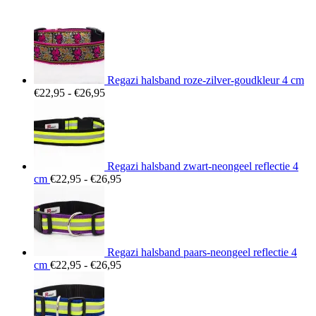
Regazi halsband roze-zilver-goudkleur 4 cm
Prijsklasse:
€
22,95
-
€
26,95
€22,95
tot
€26,95
Regazi halsband zwart-neongeel reflectie 4
Prijsklasse:
cm
€
22,95
-
€
26,95
€22,95
tot
€26,95
Regazi halsband paars-neongeel reflectie 4
Prijsklasse:
cm
€
22,95
-
€
26,95
€22,95
tot
€26,95