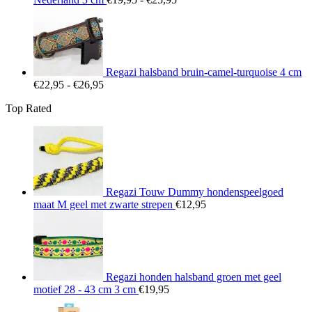
€19,95
tot
€25,95
Regazi halsband bruin-camel-turquoise 4 cm
Prijsklasse:
€
22,95
-
€
26,95
€22,95
Top Rated
tot
€26,95
Regazi Touw Dummy hondenspeelgoed
maat M geel met zwarte strepen
€
12,95
Regazi honden halsband groen met geel
motief 28 - 43 cm 3 cm
€
19,95