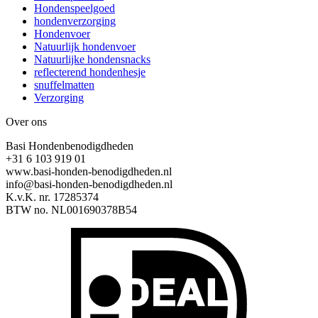
Hondenspeelgoed
hondenverzorging
Hondenvoer
Natuurlijk hondenvoer
Natuurlijke hondensnacks
reflecterend hondenhesje
snuffelmatten
Verzorging
Over ons
Basi Hondenbenodigdheden
+31 6 103 919 01
www.basi-honden-benodigdheden.nl
info@basi-honden-benodigdheden.nl
K.v.K. nr. 17285374
BTW no. NL001690378B54
I