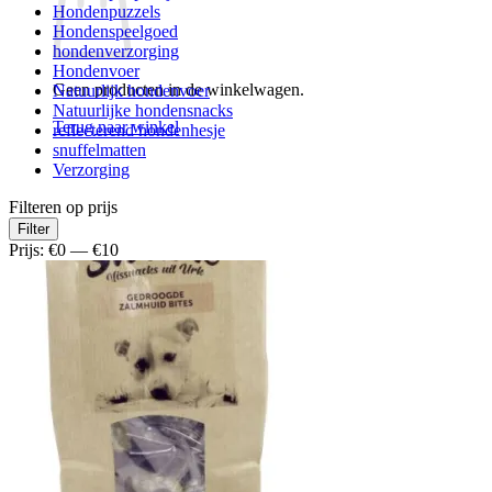
Hondenpuzzels
Hondenspeelgoed
hondenverzorging
Hondenvoer
Geen producten in de winkelwagen.
Natuurlijk hondenvoer
Natuurlijke hondensnacks
Terug naar winkel
reflecterend hondenhesje
snuffelmatten
Verzorging
Filteren op prijs
Min.
Max.
Filter
prijs
prijs
Prijs:
€0
—
€10