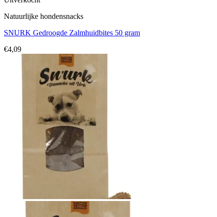
Natuurlijke hondensnacks
SNURK Gedroogde Zalmhuidbites 50 gram
€
4,09