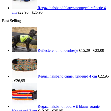
Regazi halsband blauw-neongeel reflectie 4
Prijsklasse:
cm
€
22,95
-
€
26,95
€22,95
Best Selling
tot
€26,95
Prij
€15
tot
€23
Reflecterend hondenhesje
€
15,29
-
€
23,09
Regazi halsband camel gekleurd 4 cm
€
22,95
Prijsklasse:
-
€
26,95
€22,95
tot
€26,95
Regazi halsband rood-wit-blauw-oranje-
Prijsklasse:
Nederland 3 cm
€
19,95
-
€
25,95