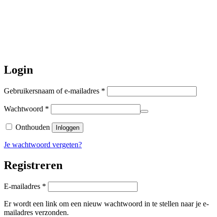
dicht. Bestellen kan gewoon, echter
worden de bestellingen hierna,
per 5
augustus
a.s. weer verzonden.
Hartelijk dank voor uw geduld!
Login
Vereist
Gebruikersnaam of e-mailadres
*
Vereist
Wachtwoord
*
Onthouden
Inloggen
Je wachtwoord vergeten?
Registreren
Vereist
E-mailadres
*
Er wordt een link om een nieuw wachtwoord in te stellen naar je e-
mailadres verzonden.