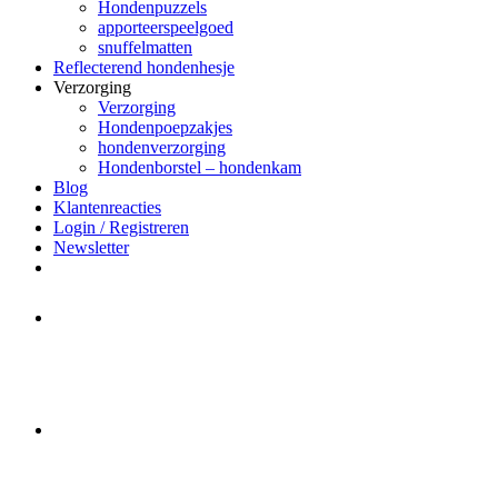
Hondenpuzzels
apporteerspeelgoed
snuffelmatten
Reflecterend hondenhesje
Verzorging
Verzorging
Hondenpoepzakjes
hondenverzorging
Hondenborstel – hondenkam
Blog
Klantenreacties
Login / Registreren
Newsletter
Het merk Regazi is even met
minivakantie, van 10 t/m 13 juni
worden er geen halsbanden verstuurd
Let op:
Bestellingen worden t/m
zaterdag 20 juli
nog verstuurd.
Daarna gaat Basi even twee weken