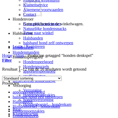
Producten terugsturen
Klantenservice
Algemene voorwaarden
Contact
Hondenvoer
Geen producten in de winkelwagen.
Natuurlijk hondenvoer
Natuurlijke hondensnacks
Terug naar winkel
Halsbanden
Halsbanden
halsband hond zelf ontwerpen
Login / Registreren
Hondenriem
Hondenmanden
Home
/
Shop
/
Producten getagged “honden denkspel”
Hondenspeelgoed
Filter
Hondenspeelgoed
Hondenpuzzels
Resultaat 1–12 van de 16 resultaten wordt getoond
apporteerspeelgoed
snuffelmatten
Reflecterend hondenhesje
Producten
Verzorging
Verzorging
apporteerspeelgoed
Hondenpoepzakjes
halsband hond zelf ontwerpen
hondenverzorging
Halsbanden
Hondenborstel – hondenkam
Hondenborstel - hondenkam
Blog
Hondenpoepzakjes
Klantenreacties
Hondenpuzzels