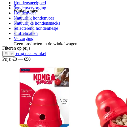
Hondenspeelgoed
0
hondenverzorging
Winkelwagen
Hondenvoer
Natuurlijk hondenvoer
Natuurlijke hondensnacks
reflecterend hondenhesje
snuffelmatten
Verzorging
Geen producten in de winkelwagen.
Filteren op prijs
Min.
Max.
Terug naar winkel
Filter
prijs
prijs
Prijs:
€0
—
€50