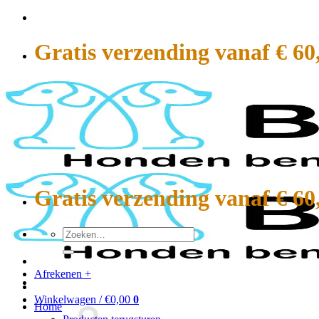
Ga
naar
inhoud
Gratis verzending vanaf € 60
Gratis verzending vanaf € 60
Zoeken
naar:
Afrekenen
+
Winkelwagen /
€
0,00
0
Home