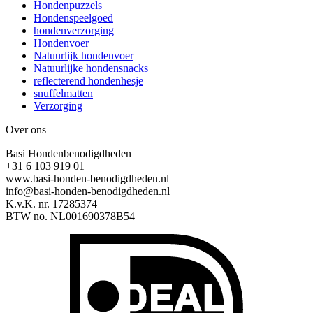
Hondenpuzzels
Hondenspeelgoed
hondenverzorging
Hondenvoer
Natuurlijk hondenvoer
Natuurlijke hondensnacks
reflecterend hondenhesje
snuffelmatten
Verzorging
Over ons
Basi Hondenbenodigdheden
+31 6 103 919 01
www.basi-honden-benodigdheden.nl
info@basi-honden-benodigdheden.nl
K.v.K. nr. 17285374
BTW no. NL001690378B54
I