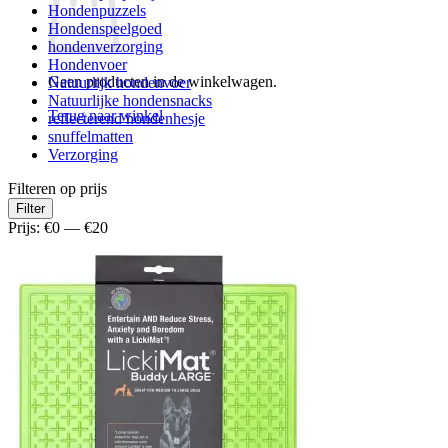
Hondenpuzzels
Hondenspeelgoed
hondenverzorging
Hondenvoer
Geen producten in de winkelwagen.
Natuurlijk hondenvoer
Natuurlijke hondensnacks
Terug naar winkel
reflecterend hondenhesje
snuffelmatten
Verzorging
Filteren op prijs
Min.
Max.
Filter
prijs
prijs
Prijs:
€0
—
€20