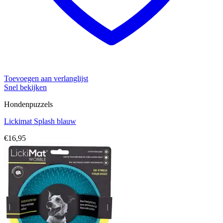
Toevoegen aan verlanglijst
Snel bekijken
Hondenpuzzels
Lickimat Splash blauw
€
16,95