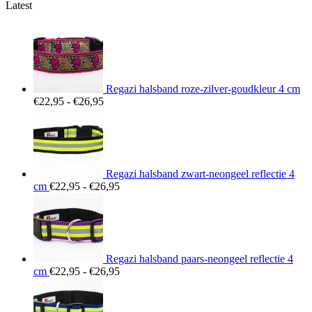
Latest
Regazi halsband roze-zilver-goudkleur 4 cm
Prijsklasse:
€
22,95
-
€
26,95
€22,95
tot
€26,95
Regazi halsband zwart-neongeel reflectie 4
Prijsklasse:
cm
€
22,95
-
€
26,95
€22,95
tot
€26,95
Regazi halsband paars-neongeel reflectie 4
Prijsklasse:
cm
€
22,95
-
€
26,95
€22,95
tot
€26,95