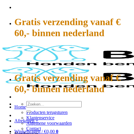
Ga
naar
inhoud
Gratis verzending vanaf €
60,- binnen nederland
Gratis verzending vanaf €
60,- binnen nederland
Zoeken
Home
naar:
Producten terugsturen
Klantenservice
Afrekenen
+
Algemene voorwaarden
Contact
Winkelwagen /
€
0,00
0
Hondenvoer