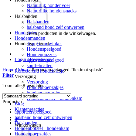
Natuurlijk hondenvoer
Natuurlijke hondensnacks
Halsbanden
Halsbanden
halsband hond zelf ontwerpen
Hondenriem
Geen producten in de winkelwagen.
Hondenmanden
Terug naar winkel
Hondenspeelgoed
Hondenspeelgoed
Hondenpuzzels
Login / Registreren
apporteerspeelgoed
snuffelmatten
Home
/
Shop
/
Producten getagged “lickimat splash”
Reflecterend hondenhesje
Filter
Verzorging
Verzorging
Toont alle 8 resultaten
Hondenpoepzakjes
hondenverzorging
Hondenborstel – hondenkam
Producten
Blog
Klantenreacties
apporteerspeelgoed
halsband hond zelf ontwerpen
0
Halsbanden
Winkelwagen
Hondenborstel - hondenkam
Hondenpoepzakjes