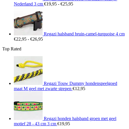
Prijsklasse:
Nederland 3 cm
€
19,95
-
€
25,95
€19,95
tot
€25,95
Regazi halsband bruin-camel-turquoise 4 cm
Prijsklasse:
€
22,95
-
€
26,95
€22,95
Top Rated
tot
€26,95
Regazi Touw Dummy hondenspeelgoed
maat M geel met zwarte strepen
€
12,95
Regazi honden halsband groen met geel
motief 28 - 43 cm 3 cm
€
19,95