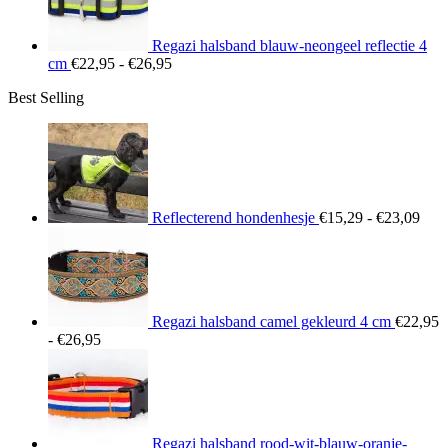
Regazi halsband blauw-neongeel reflectie 4
Prijsklasse:
cm
€
22,95
-
€
26,95
€22,95
Best Selling
tot
€26,95
Prij
€15
tot
€23
Reflecterend hondenhesje
€
15,29
-
€
23,09
Regazi halsband camel gekleurd 4 cm
€
22,95
Prijsklasse:
-
€
26,95
€22,95
tot
€26,95
Regazi halsband rood-wit-blauw-oranje-