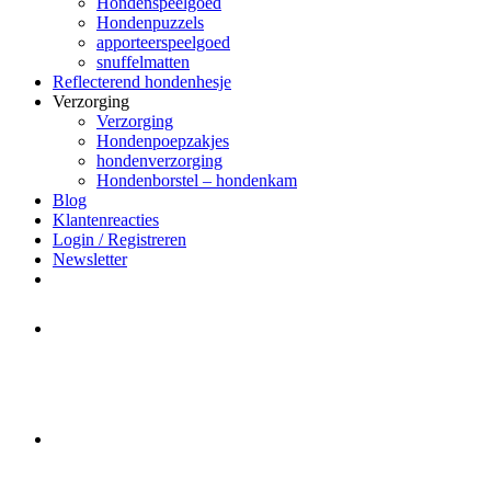
Hondenspeelgoed
Hondenpuzzels
apporteerspeelgoed
snuffelmatten
Reflecterend hondenhesje
Verzorging
Verzorging
Hondenpoepzakjes
hondenverzorging
Hondenborstel – hondenkam
Blog
Klantenreacties
Login / Registreren
Newsletter
Het merk Regazi is even met
minivakantie, van 10 t/m 13 juni
worden er geen halsbanden verstuurd
Let op:
Bestellingen worden t/m
zaterdag 20 juli
nog verstuurd.