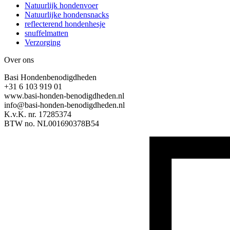
Natuurlijk hondenvoer
Natuurlijke hondensnacks
reflecterend hondenhesje
snuffelmatten
Verzorging
Over ons
Basi Hondenbenodigdheden
+31 6 103 919 01
www.basi-honden-benodigdheden.nl
info@basi-honden-benodigdheden.nl
K.v.K. nr. 17285374
BTW no. NL001690378B54