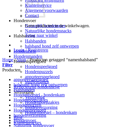
Producten terugsturen
Klantenservice
Algemene voorwaarden
Contact
Hondenvoer
Geen producten in de winkelwagen.
Natuurlijk hondenvoer
Natuurlijke hondensnacks
Terug naar winkel
Halsbanden
Halsbanden
halsband hond zelf ontwerpen
Login / Registreren
Hondenriem
Hondenmanden
Home
/
Shop
/
Producten getagged “namenhalsband”
Hondenspeelgoed
Filter
Hondenspeelgoed
Producten
Hondenpuzzels
apporteerspeelgoed
apporteerspeelgoed
snuffelmatten
halsband hond zelf ontwerpen
Reflecterend hondenhesje
Halsbanden
Verzorging
Hondenborstel - hondenkam
Verzorging
Hondenpoepzakjes
Hondenpoepzakjes
Hondenpuzzels
hondenverzorging
Hondenspeelgoed
Hondenborstel – hondenkam
hondenverzorging
Blog
Hondenvoer
Klantenreacties
Natuurlijk hondenvoer