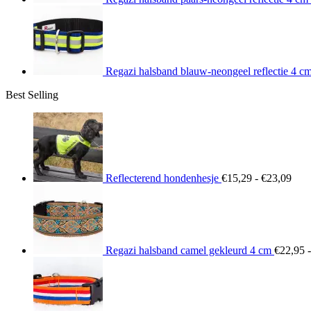
Regazi halsband blauw-neongeel reflectie 4 c
Best Selling
Prij
€15
tot
€23
Reflecterend hondenhesje
€
15,29
-
€
23,09
Regazi halsband camel gekleurd 4 cm
€
22,95
-