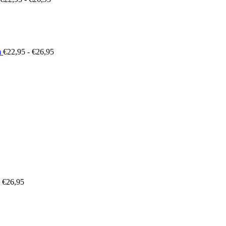
Prijsklasse:
€22,95
tot
€26,95
m
€
22,95
-
€
26,95
sklasse:
,29
,09
Prijsklasse:
€22,95
tot
€26,95
€
26,95
Prijsklasse:
€19,95
tot
€25,95