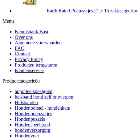
Earth Rated Poepzakjes 21 x 15 zakjes geurlo
Menu
Kennisbank Basi
Over ons
Algemene voorwaarden
FAQ
Contact
Privacy Policy
Producten terugsturen
Klantenservice
Productcategorieën
apporteerspeelgoed
halsband hond zelf ontwerpen
Halsbanden
Hondenborstel - hondenkam
Hondenpoepzakjes
Hondenpuzzels
Hondenspeelgoed
hondenverzorging
Hondenvoer