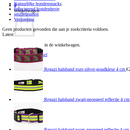
Natuurlijke hondensnacks
0
reflecterend hondenhesje
Winkelwagen
snuffelmatten
Verzorging
Geen producten gevonden die aan je zoekcriteria voldoen.
Latest
Geen producten in de winkelwagen.
Terug naar winkel
Regazi halsband roze-zilver-goudkleur 4 cm
€
Regazi halsband zwart-neongeel reflectie 4 cm
Regazi halsband paars-neongeel reflectie 4 cm