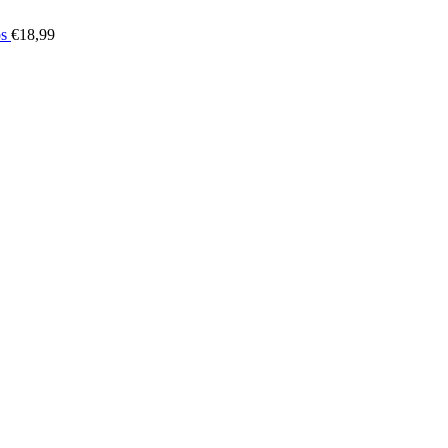
os
€
18,99