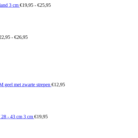
land 3 cm
€
19,95
-
€
25,95
Prijsklasse:
€22,95
tot
€26,95
22,95
-
€
26,95
geel met zwarte strepen
€
12,95
 28 - 43 cm 3 cm
€
19,95