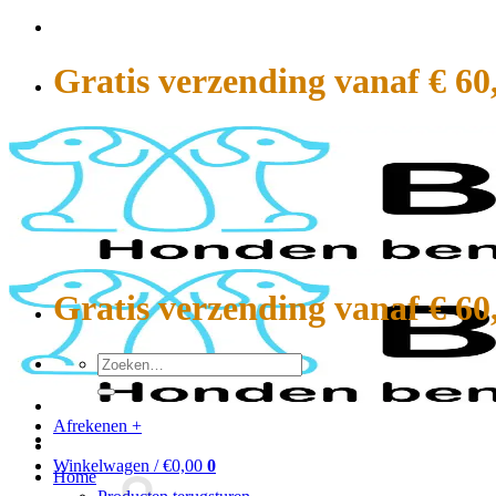
Ga
naar
inhoud
Gratis verzending vanaf € 60
Gratis verzending vanaf € 60
Zoeken
naar:
Afrekenen
+
Winkelwagen /
€
0,00
0
Home