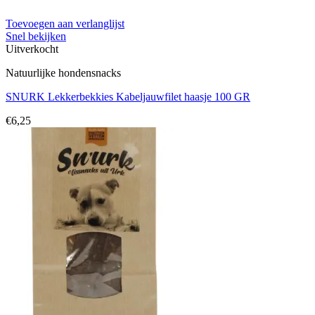
Toevoegen aan verlanglijst
Snel bekijken
Uitverkocht
Natuurlijke hondensnacks
SNURK Lekkerbekkies Kabeljauwfilet haasje 100 GR
€
6,25