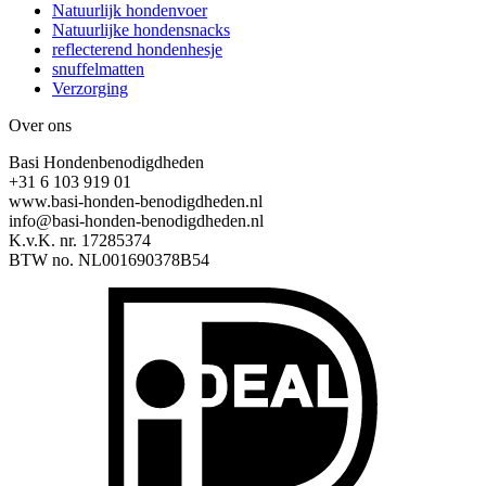
Natuurlijk hondenvoer
Natuurlijke hondensnacks
reflecterend hondenhesje
snuffelmatten
Verzorging
Over ons
Basi Hondenbenodigdheden
+31 6 103 919 01
www.basi-honden-benodigdheden.nl
info@basi-honden-benodigdheden.nl
K.v.K. nr. 17285374
BTW no. NL001690378B54
I