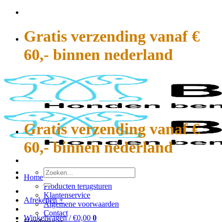
Ga
naar
inhoud
Gratis verzending vanaf €
60,- binnen nederland
Gratis verzending vanaf €
60,- binnen nederland
Zoeken
Home
naar:
Producten terugsturen
Klantenservice
Afrekenen
+
Algemene voorwaarden
Contact
Winkelwagen /
€
0,00
0
Hondenvoer