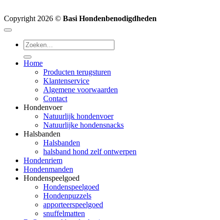
Copyright 2026 ©
Basi Hondenbenodigdheden
Zoeken
naar:
Home
Producten terugsturen
Klantenservice
Algemene voorwaarden
Contact
Hondenvoer
Natuurlijk hondenvoer
Natuurlijke hondensnacks
Halsbanden
Halsbanden
halsband hond zelf ontwerpen
Hondenriem
Hondenmanden
Hondenspeelgoed
Hondenspeelgoed
Hondenpuzzels
apporteerspeelgoed
snuffelmatten