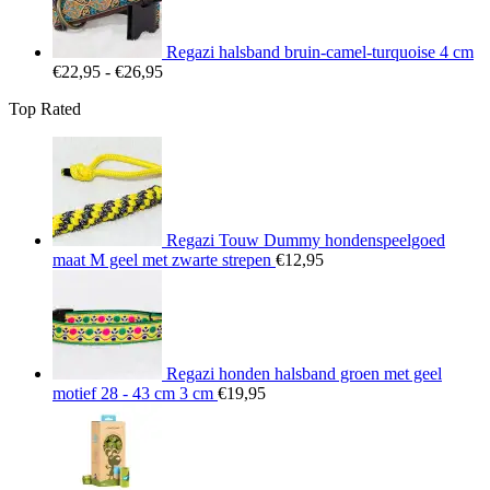
Regazi halsband bruin-camel-turquoise 4 cm
Prijsklasse:
€
22,95
-
€
26,95
€22,95
Top Rated
tot
€26,95
Regazi Touw Dummy hondenspeelgoed
maat M geel met zwarte strepen
€
12,95
Regazi honden halsband groen met geel
motief 28 - 43 cm 3 cm
€
19,95