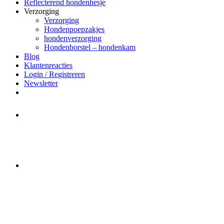
Reflecterend hondenhesje
Verzorging
Verzorging
Hondenpoepzakjes
hondenverzorging
Hondenborstel – hondenkam
Blog
Klantenreacties
Login / Registreren
Newsletter
Het merk Regazi is even met
minivakantie, van 10 t/m 13 juni
worden er geen halsbanden verstuurd
Let op:
Bestellingen worden t/m
zaterdag 20 juli
nog verstuurd.
Daarna gaat Basi even twee weken
dicht. Bestellen kan gewoon, echter
worden de bestellingen hierna,
per 5