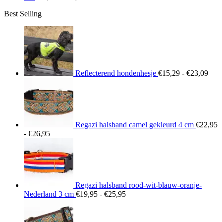
€22,95
Best Selling
tot
€26,95
Prij
€15
tot
€23
Reflecterend hondenhesje
€
15,29
-
€
23,09
Regazi halsband camel gekleurd 4 cm
€
22,95
Prijsklasse:
-
€
26,95
€22,95
tot
€26,95
Regazi halsband rood-wit-blauw-oranje-
Prijsklasse:
Nederland 3 cm
€
19,95
-
€
25,95
€19,95
tot
€25,95