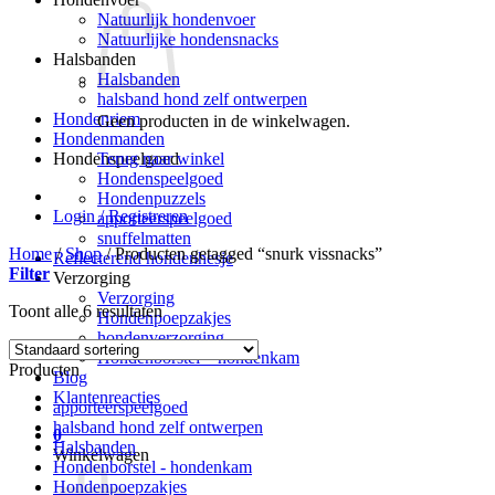
Natuurlijk hondenvoer
Natuurlijke hondensnacks
Halsbanden
Halsbanden
halsband hond zelf ontwerpen
Hondenriem
Geen producten in de winkelwagen.
Hondenmanden
Terug naar winkel
Hondenspeelgoed
Hondenspeelgoed
Hondenpuzzels
Login / Registreren
apporteerspeelgoed
snuffelmatten
Home
/
Shop
/
Producten getagged “snurk vissnacks”
Reflecterend hondenhesje
Filter
Verzorging
Verzorging
Toont alle 6 resultaten
Hondenpoepzakjes
hondenverzorging
Hondenborstel – hondenkam
Producten
Blog
Klantenreacties
apporteerspeelgoed
halsband hond zelf ontwerpen
0
Halsbanden
Winkelwagen
Hondenborstel - hondenkam
Hondenpoepzakjes