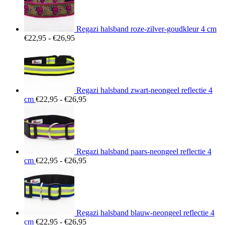
Regazi halsband roze-zilver-goudkleur 4 cm
Prijsklasse:
€
22,95
-
€
26,95
€22,95
tot
€26,95
Regazi halsband zwart-neongeel reflectie 4
Prijsklasse:
cm
€
22,95
-
€
26,95
€22,95
tot
€26,95
Regazi halsband paars-neongeel reflectie 4
Prijsklasse:
cm
€
22,95
-
€
26,95
€22,95
tot
€26,95
Regazi halsband blauw-neongeel reflectie 4
Prijsklasse:
cm
€
22,95
-
€
26,95