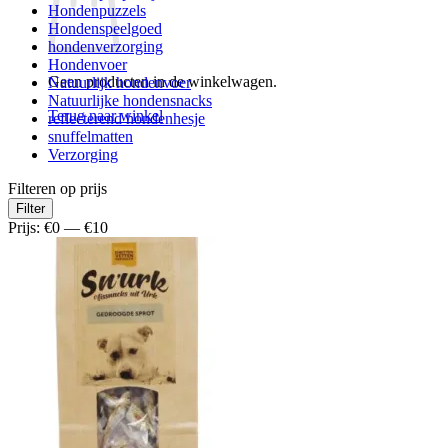
Hondenpuzzels
Hondenspeelgoed
hondenverzorging
Hondenvoer
Geen producten in de winkelwagen.
Natuurlijk hondenvoer
Natuurlijke hondensnacks
Terug naar winkel
reflecterend hondenhesje
snuffelmatten
Verzorging
Filteren op prijs
Min.
Max.
Filter
prijs
prijs
Prijs:
€0
—
€10