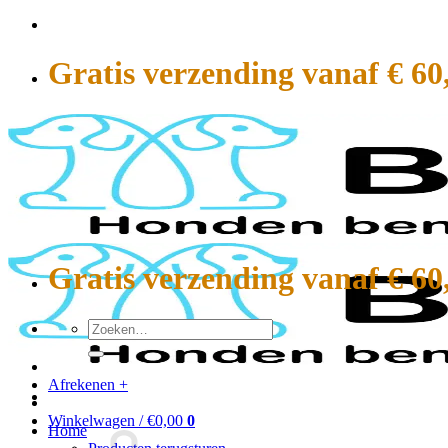
Ga
naar
inhoud
Gratis verzending vanaf € 60
Gratis verzending vanaf € 60
Zoeken
naar:
Afrekenen
+
Winkelwagen /
€
0,00
0
Home