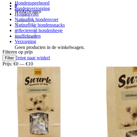
Hondenspeelgoed
0
hondenverzorging
Winkelwagen
Hondenvoer
Natuurlijk hondenvoer
Natuurlijke hondensnacks
reflecterend hondenhesje
snuffelmatten
Verzorging
Geen producten in de winkelwagen.
Filteren op prijs
Min.
Max.
Terug naar winkel
Filter
prijs
prijs
Prijs:
€0
—
€10