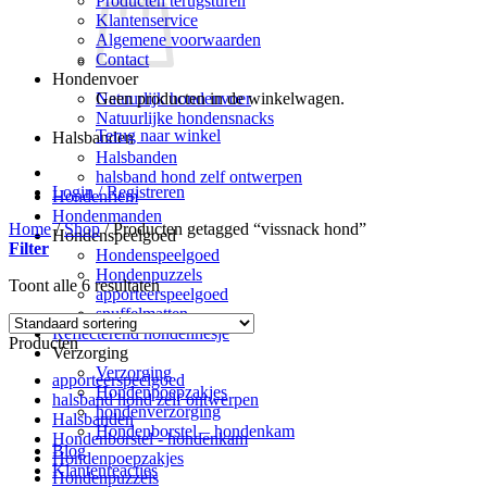
Producten terugsturen
Klantenservice
Algemene voorwaarden
Contact
Hondenvoer
Geen producten in de winkelwagen.
Natuurlijk hondenvoer
Natuurlijke hondensnacks
Terug naar winkel
Halsbanden
Halsbanden
halsband hond zelf ontwerpen
Login / Registreren
Hondenriem
Hondenmanden
Home
/
Shop
/
Producten getagged “vissnack hond”
Hondenspeelgoed
Filter
Hondenspeelgoed
Hondenpuzzels
Toont alle 6 resultaten
apporteerspeelgoed
snuffelmatten
Reflecterend hondenhesje
Producten
Verzorging
Verzorging
apporteerspeelgoed
Hondenpoepzakjes
halsband hond zelf ontwerpen
hondenverzorging
Halsbanden
Hondenborstel – hondenkam
Hondenborstel - hondenkam
Blog
Hondenpoepzakjes
Klantenreacties
Hondenpuzzels