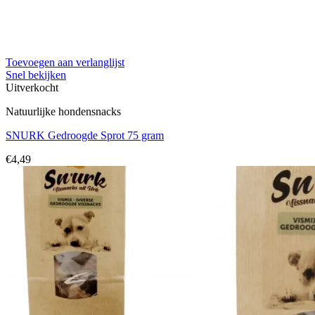
Toevoegen aan verlanglijst
Snel bekijken
Uitverkocht
Natuurlijke hondensnacks
SNURK Gedroogde Sprot 75 gram
€
4,49