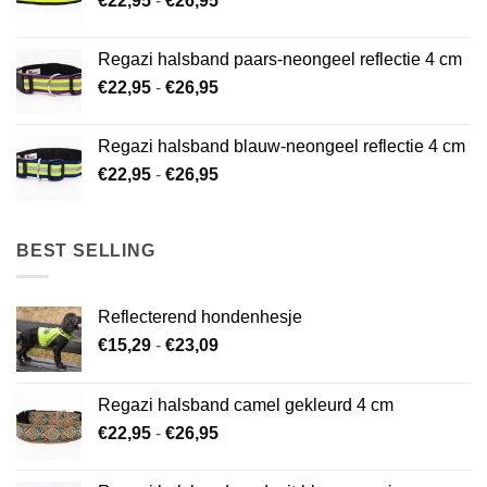
€
22,95
-
€
26,95
€22,95
tot
Regazi halsband paars-neongeel reflectie 4 cm
€26,95
Prijsklasse:
€
22,95
-
€
26,95
€22,95
tot
Regazi halsband blauw-neongeel reflectie 4 cm
€26,95
Prijsklasse:
€
22,95
-
€
26,95
€22,95
tot
€26,95
BEST SELLING
Reflecterend hondenhesje
Prijsklasse:
€
15,29
-
€
23,09
€15,29
tot
Regazi halsband camel gekleurd 4 cm
€23,09
Prijsklasse:
€
22,95
-
€
26,95
€22,95
tot