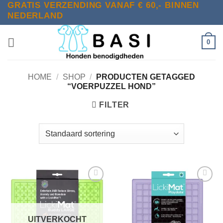
GRATIS VERZENDING VANAF € 60,- BINNEN
Ga
NEDERLAND
naar
inhoud
0
HOME
/
SHOP
/
PRODUCTEN GETAGGED
“VOERPUZZEL HOND”
FILTER
Toevoegen
Toevoegen
aan
aan
verlanglijst
verlanglijst
UITVERKOCHT