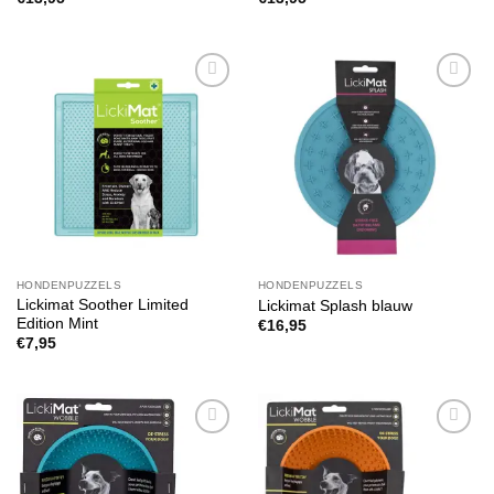
Toevoegen
Toevoegen
aan
aan
verlanglijst
verlanglijst
HONDENPUZZELS
HONDENPUZZELS
Lickimat Soother Limited
Lickimat Splash blauw
Edition Mint
€
16,95
€
7,95
Toevoegen
Toevoegen
aan
aan
verlanglijst
verlanglijst