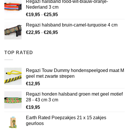
Regazi halsband rood-wit-blauw-oranje-
€26,95
Nederland 3 cm
Prijsklasse:
€
19,95
-
€
25,95
€19,95
Regazi halsband bruin-camel-turquoise 4 cm
tot
Prijsklasse:
€
22,95
-
€
26,95
€25,95
€22,95
tot
€26,95
TOP RATED
Regazi Touw Dummy hondenspeelgoed maat M
geel met zwarte strepen
€
12,95
Regazi honden halsband groen met geel motief
28 - 43 cm 3 cm
€
19,95
Earth Rated Poepzakjes 21 x 15 zakjes
geurloos