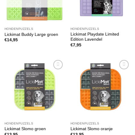
HONDENPUZZELS
HONDENPUZZELS
Lickimat Playdate Limited
Lickimat Buddy Large groen
Edition Lavendel
€
14,95
€
7,95
Toevoegen
Toevoegen
aan
aan
verlanglijst
verlanglijst
HONDENPUZZELS
HONDENPUZZELS
Lickimat Slomo groen
Lickimat Slomo oranje
€
13,95
€
13,95