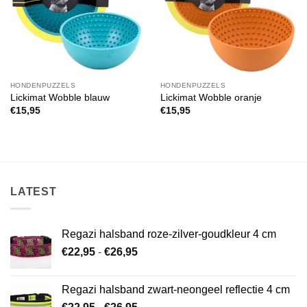
HONDENPUZZELS
HONDENPUZZELS
Lickimat Wobble blauw
Lickimat Wobble oranje
€
15,95
€
15,95
LATEST
Regazi halsband roze-zilver-goudkleur 4 cm
Prijsklasse:
€
22,95
-
€
26,95
€22,95
tot
Regazi halsband zwart-neongeel reflectie 4 cm
€26,95
Prijsklasse: