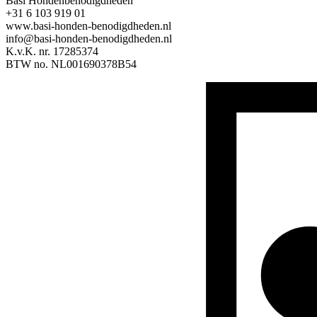
Basi Hondenbenodigdheden
+31 6 103 919 01
www.basi-honden-benodigdheden.nl
info@basi-honden-benodigdheden.nl
K.v.K. nr. 17285374
BTW no. NL001690378B54