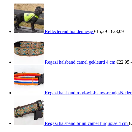
Prij
€15
tot
€23
Reflecterend hondenhesje
€
15,29
-
€
23,09
Regazi halsband camel gekleurd 4 cm
€
22,95
-
Regazi halsband rood-wit-blauw-oranje-Neder
Regazi halsband bruin-camel-turquoise 4 cm
€