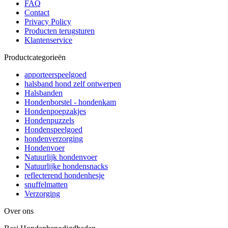
FAQ
Contact
Privacy Policy
Producten terugsturen
Klantenservice
Productcategorieën
apporteerspeelgoed
halsband hond zelf ontwerpen
Halsbanden
Hondenborstel - hondenkam
Hondenpoepzakjes
Hondenpuzzels
Hondenspeelgoed
hondenverzorging
Hondenvoer
Natuurlijk hondenvoer
Natuurlijke hondensnacks
reflecterend hondenhesje
snuffelmatten
Verzorging
Over ons