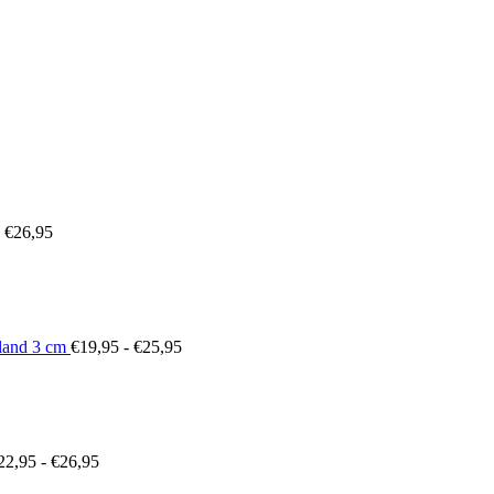
sklasse:
,29
,09
Prijsklasse:
€22,95
tot
€26,95
€
26,95
Prijsklasse:
€19,95
tot
€25,95
land 3 cm
€
19,95
-
€
25,95
Prijsklasse:
€22,95
tot
€26,95
22,95
-
€
26,95