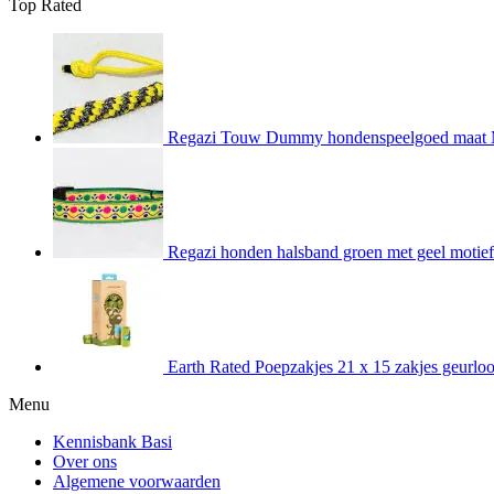
Top Rated
Regazi Touw Dummy hondenspeelgoed maat M 
Regazi honden halsband groen met geel motief
Earth Rated Poepzakjes 21 x 15 zakjes geurlo
Menu
Kennisbank Basi
Over ons
Algemene voorwaarden