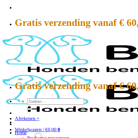
Ga
naar
inhoud
Gratis verzending vanaf € 60
Gratis verzending vanaf € 60
Zoeken
naar:
Afrekenen
+
Winkelwagen /
€
0,00
0
Home