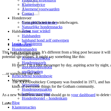
Producten terugsturen
Klantenservice
Algemene voorwaarden
Contact
Hondenvoer
Geen producten in de winkelwagen.
Natuurlijk hondenvoer
Natuurlijke hondensnacks
Terug naar winkel
Halsbanden
Halsbanden
halsband hond zelf ontwerpen
Login / Registreren
Hondenriem
Hondenmanden
This is an example page. It’s different from a blog post because it wi
Hondenspeelgoed
potential site visitors. It might say something like this:
Hondenspeelgoed
Hondenpuzzels
Hi there! I’m a bike messenger by day, aspiring actor by night, 
apporteerspeelgoed
snuffelmatten
…or something like this:
Reflecterend hondenhesje
Verzorging
The XYZ Doohickey Company was founded in 1971, and has been
Verzorging
kinds of awesome things for the Gotham community.
Hondenpoepzakjes
hondenverzorging
As a new WordPress user, you should go to
your dashboard
to delete
Hondenborstel – hondenkam
Blog
Latest
Klantenreacties