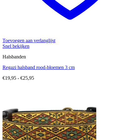
Toevoegen aan verlanglijst
Snel bekijken
Halsbanden
Regazi halsband rood-bloemen 3 cm
Prijsklasse:
€
19,95
-
€
25,95
€19,95
tot
€25,95