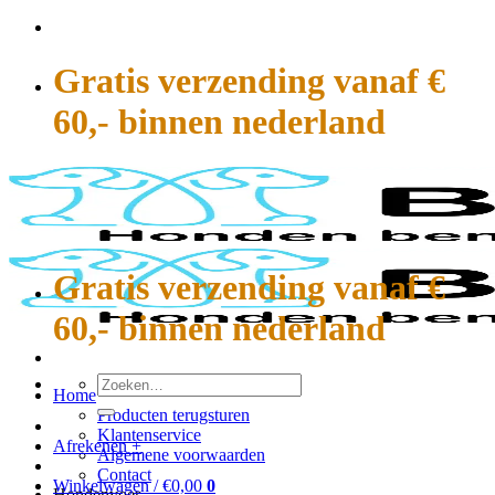
Ga
naar
inhoud
Gratis verzending vanaf €
60,- binnen nederland
Gratis verzending vanaf €
60,- binnen nederland
Zoeken
Home
naar:
Producten terugsturen
Klantenservice
Afrekenen
+
Algemene voorwaarden
Contact
Winkelwagen /
€
0,00
0
Hondenvoer