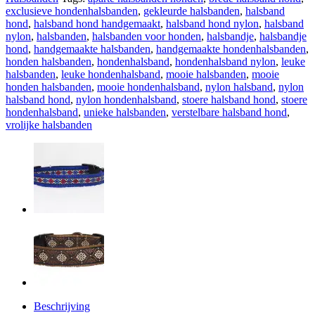
4
exclusieve hondenhalsbanden
,
gekleurde halsbanden
,
halsband
cm
hond
,
halsband hond handgemaakt
,
halsband hond nylon
,
halsband
aantal
nylon
,
halsbanden
,
halsbanden voor honden
,
halsbandje
,
halsbandje
hond
,
handgemaakte halsbanden
,
handgemaakte hondenhalsbanden
,
honden halsbanden
,
hondenhalsband
,
hondenhalsband nylon
,
leuke
halsbanden
,
leuke hondenhalsband
,
mooie halsbanden
,
mooie
honden halsbanden
,
mooie hondenhalsband
,
nylon halsband
,
nylon
halsband hond
,
nylon hondenhalsband
,
stoere halsband hond
,
stoere
hondenhalsband
,
unieke halsbanden
,
verstelbare halsband hond
,
vrolijke halsbanden
Beschrijving