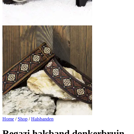
Home
/
Shop
/
Halsbanden
Regazi halsband donkerbruin