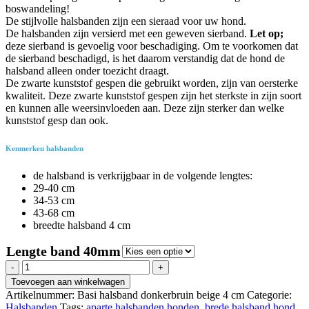
boswandeling!
De stijlvolle halsbanden zijn een sieraad voor uw hond.
De halsbanden zijn versierd met een geweven sierband.
Let op;
deze sierband is gevoelig voor beschadiging. Om te voorkomen dat
de sierband beschadigd, is het daarom verstandig dat de hond de
halsband alleen onder toezicht draagt.
De zwarte kunststof gespen die gebruikt worden, zijn van oersterke
kwaliteit. Deze zwarte kunststof gespen zijn het sterkste in zijn soort
en kunnen alle weersinvloeden aan. Deze zijn sterker dan welke
kunststof gesp dan ook.
Kenmerken halsbanden
de halsband is verkrijgbaar in de volgende lengtes:
29-40 cm
34-53 cm
43-68 cm
breedte halsband 4 cm
Lengte band 40mm
Regazi
halsband
Toevoegen aan winkelwagen
donkerbruin
Artikelnummer:
Basi halsband donkerbruin beige 4 cm
Categorie:
beige
Halsbanden
Tags:
aparte halsbanden honden
,
brede halsband hond
,