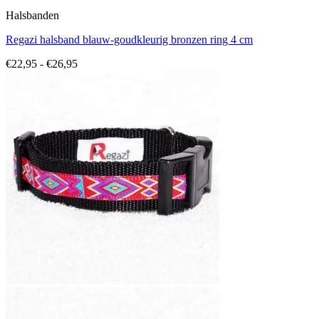
Halsbanden
Regazi halsband blauw-goudkleurig bronzen ring 4 cm
Prijsklasse:
€
22,95
-
€
26,95
€22,95
tot
€26,95