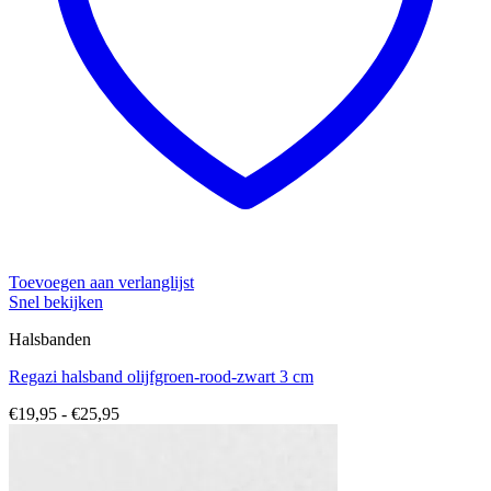
Toevoegen aan verlanglijst
Snel bekijken
Halsbanden
Regazi halsband olijfgroen-rood-zwart 3 cm
Prijsklasse:
€
19,95
-
€
25,95
€19,95
tot
€25,95