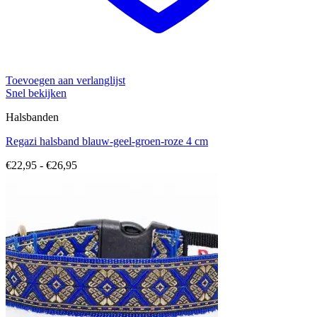
Toevoegen aan verlanglijst
Snel bekijken
Halsbanden
Regazi halsband blauw-geel-groen-roze 4 cm
Prijsklasse:
€
22,95
-
€
26,95
€22,95
tot
€26,95