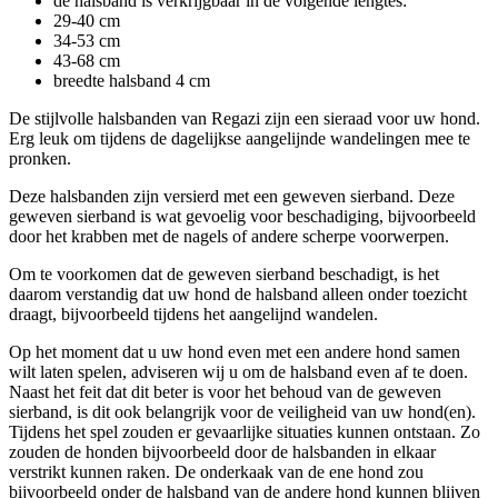
de halsband is verkrijgbaar in de volgende lengtes:
29-40 cm
34-53 cm
43-68 cm
breedte halsband 4 cm
De stijlvolle halsbanden van Regazi zijn een sieraad voor uw hond.
Erg leuk om tijdens de dagelijkse aangelijnde wandelingen mee te
pronken.
Deze halsbanden zijn versierd met een geweven sierband. Deze
geweven sierband is wat gevoelig voor beschadiging, bijvoorbeeld
door het krabben met de nagels of andere scherpe voorwerpen.
Om te voorkomen dat de geweven sierband beschadigt, is het
daarom verstandig dat uw hond de halsband alleen onder toezicht
draagt, bijvoorbeeld tijdens het aangelijnd wandelen.
Op het moment dat u uw hond even met een andere hond samen
wilt laten spelen, adviseren wij u om de halsband even af te doen.
Naast het feit dat dit beter is voor het behoud van de geweven
sierband, is dit ook belangrijk voor de veiligheid van uw hond(en).
Tijdens het spel zouden er gevaarlijke situaties kunnen ontstaan. Zo
zouden de honden bijvoorbeeld door de halsbanden in elkaar
verstrikt kunnen raken. De onderkaak van de ene hond zou
bijvoorbeeld onder de halsband van de andere hond kunnen blijven