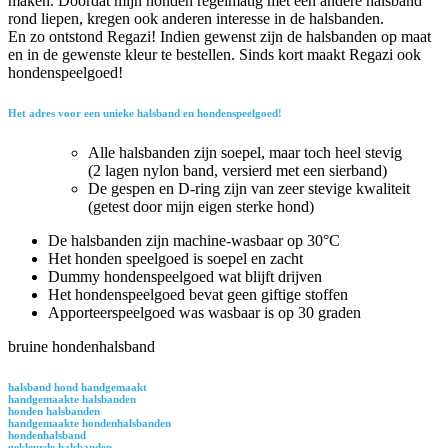
maken. Doordat mijn honden regelmatig met een andere halsband
rond liepen, kregen ook anderen interesse in de halsbanden.
En zo ontstond Regazi! Indien gewenst zijn de halsbanden op maat
en in de gewenste kleur te bestellen. Sinds kort maakt Regazi ook
hondenspeelgoed!
Het adres voor een unieke halsband en hondenspeelgoed!
Alle halsbanden zijn soepel, maar toch heel stevig
(2 lagen nylon band, versierd met een sierband)
De gespen en D-ring zijn van zeer stevige kwaliteit
(getest door mijn eigen sterke hond)
De halsbanden zijn machine-wasbaar op 30°C
Het honden speelgoed is soepel en zacht
Dummy hondenspeelgoed wat blijft drijven
Het hondenspeelgoed bevat geen giftige stoffen
Apporteerspeelgoed was wasbaar is op 30 graden
bruine hondenhalsband
halsband hond handgemaakt
handgemaakte halsbanden
honden halsbanden
handgemaakte hondenhalsbanden
hondenhalsband
gekleurde halsbanden