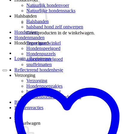
Natuurlijk hondenvoer
Natuurlijke hondensnacks
Halsbanden
Halsbanden
halsband hond zelf ontwerpen
Hondenriem
Geen producten in de winkelwagen.
Hondenmanden
Terug naar winkel
Hondenspeelgoed
Hondenspeelgoed
Hondenpuzzels
Login / Registreren
apporteerspeelgoed
snuffelmatten
Reflecterend hondenhesje
Verzorging
Verzorging
Hondenpoepzakjes
hondenverzorging
Hondenborstel – hondenkam
Blog
Klantenreacties
0
Winkelwagen