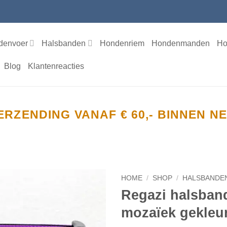
denvoer
Halsbanden
Hondenriem
Hondenmanden
Ho
Blog
Klantenreacties
ERZENDING VANAF € 60,- BINNEN 
HOME
/
SHOP
/
HALSBANDE
Regazi halsban
Toevoegen
mozaïek gekleu
aan
verlanglijst