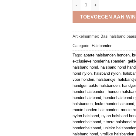
Regazi halsband paars-mozaïe
TOEVOEGEN AAN WI
Artikelnummer:
Basi halsband paar
Categorie:
Halsbanden
Tags:
aparte halsbanden honden
,
br
exclusieve hondenhalsbanden
,
gekl
halsband hond
,
halsband hond han
hond nylon
,
halsband nylon
,
halsba
voor honden
,
halsbandje
,
halsbandj
handgemaakte halsbanden
,
handge
hondenhalsbanden
,
honden halsban
hondenhalsband
,
hondenhalsband n
halsbanden
,
leuke hondenhalsband
mooie honden halsbanden
,
mooie h
nylon halsband
,
nylon halsband hon
hondenhalsband
,
stoere halsband h
hondenhalsband
,
unieke halsbande
halsband hond
,
vrolijke halsbanden