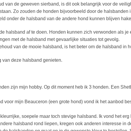
houd van de geweven sierband, is dit ook belangrijk voor de veil
tstaan. Zo zouden de honden bijvoorbeeld door de halsbanden in
eld onder de halsband van de andere hond kunnen blijven hake
m de halsband af te doen. Honden kunnen zich verwonden als je 
gen met de halsband met gevaarlijke situaties tot gevolg.
houd van de mooie halsband, is het beter om de halsband in huis
 van deze halsband genieten.
nden zijn mijn hobby. Op dit moment heb ik 3 honden. Een Sh
nd voor mijn Beauceron (een grote hond) vond ik het aanbod be
kleurrijke, soepele maar toch stevige halsband. Ik vond het er
ndere halsband rond liepen, kregen ook anderen interesse in 
n de halsbanden op maat en in de gewenste kleur te bestellen.