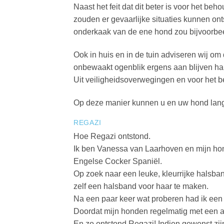
Naast het feit dat dit beter is voor het be
zouden er gevaarlijke situaties kunnen on
onderkaak van de ene hond zou bijvoorbe
Ook in huis en in de tuin adviseren wij o
onbewaakt ogenblik ergens aan blijven han
Uit veiligheidsoverwegingen en voor het be
Op deze manier kunnen u en uw hond lang
REGAZI
Hoe Regazi ontstond.
Ik ben Vanessa van Laarhoven en mijn ho
Engelse Cocker Spaniël.
Op zoek naar een leuke, kleurrijke halsba
zelf een halsband voor haar te maken.
Na een paar keer wat proberen had ik een 
Doordat mijn honden regelmatig met een a
En zo ontstond Regazi! Indien gewenst zij