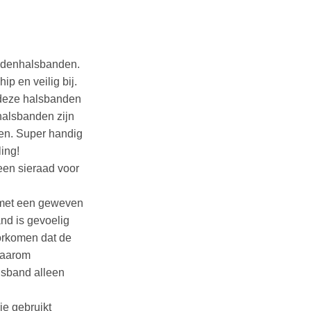
sklasse:
95
ndenhalsbanden.
95
ip en veilig bij.
 deze halsbanden
alsbanden zijn
en. Super handig
ing!
 een sieraad voor
 met een geweven
nd is gevoelig
orkomen dat de
daarom
lsband alleen
ie gebruikt