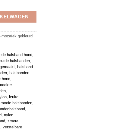
k gekleurd 3 cm aantal
NKELWAGEN
s-mozaïek gekleurd
ede halsband hond
,
eurde halsbanden
,
dgemaakt
,
halsband
nden
,
halsbanden
e hond
,
maakte
den
,
ylon
,
leuke
,
mooie halsbanden
,
ondenhalsband
,
d
,
nylon
ond
,
stoere
n
,
verstelbare