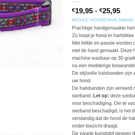
Prij
19,95
-
25,95
€
€
€19,
REGAZI HONDENHALSBAND
tot
Prachtige handgemaakte ho
€25,
Zo loopt je hond er hartstikke h
Met liefde en passie worden
met de hand gemaakt. Deze h
machine wasbaar op 30 grad
na een modderige boswandel
De stijlvolle halsbanden zijn
uw hond.
De halsbanden zijn versierd
sierband.
Let op;
deze sierba
voor beschadiging. Om te vo
sierband beschadigd, is het 
verstandig dat de hond de ha
onder toezicht draagt.
De zwarte kunststof gespen d