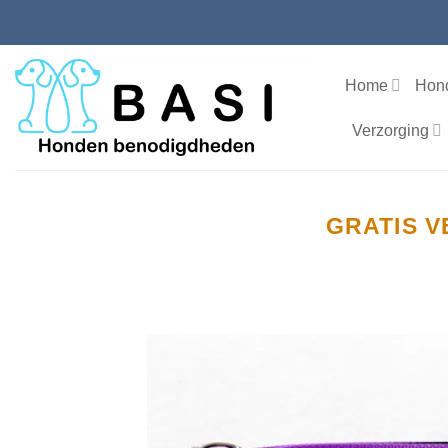
Ga
naar
inhoud
Home
Hon
Verzorging
GRATIS V