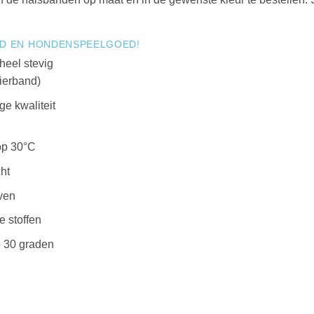
ND EN HONDENSPEELGOED!
heel stevig
sierband)
ge kwaliteit
op 30°C
ht
ven
 stoffen
 30 graden