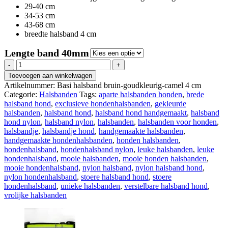
29-40 cm
34-53 cm
43-68 cm
breedte halsband 4 cm
Lengte band 40mm
Regazi
halsband
Toevoegen aan winkelwagen
bruin-
Artikelnummer:
Basi halsband bruin-goudkleurig-camel 4 cm
goudkleurig-
Categorie:
Halsbanden
Tags:
aparte halsbanden honden
,
brede
camel
halsband hond
,
exclusieve hondenhalsbanden
,
gekleurde
4
halsbanden
,
halsband hond
,
halsband hond handgemaakt
,
halsband
cm
hond nylon
,
halsband nylon
,
halsbanden
,
halsbanden voor honden
,
aantal
halsbandje
,
halsbandje hond
,
handgemaakte halsbanden
,
handgemaakte hondenhalsbanden
,
honden halsbanden
,
hondenhalsband
,
hondenhalsband nylon
,
leuke halsbanden
,
leuke
hondenhalsband
,
mooie halsbanden
,
mooie honden halsbanden
,
mooie hondenhalsband
,
nylon halsband
,
nylon halsband hond
,
nylon hondenhalsband
,
stoere halsband hond
,
stoere
hondenhalsband
,
unieke halsbanden
,
verstelbare halsband hond
,
vrolijke halsbanden