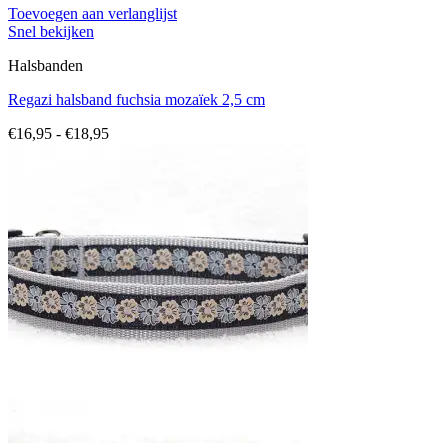
Toevoegen aan verlanglijst
Snel bekijken
Halsbanden
Regazi halsband fuchsia mozaïek 2,5 cm
Prijsklasse:
€
16,95
-
€
18,95
€16,95
tot
€18,95