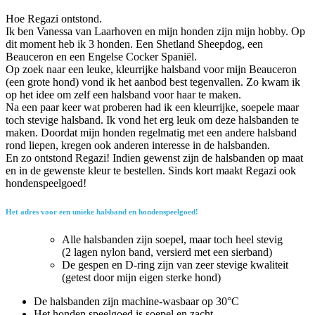
Hoe Regazi ontstond.
Ik ben Vanessa van Laarhoven en mijn honden zijn mijn hobby. Op
dit moment heb ik 3 honden. Een Shetland Sheepdog, een
Beauceron en een Engelse Cocker Spaniël.
Op zoek naar een leuke, kleurrijke halsband voor mijn Beauceron
(een grote hond) vond ik het aanbod best tegenvallen. Zo kwam ik
op het idee om zelf een halsband voor haar te maken.
Na een paar keer wat proberen had ik een kleurrijke, soepele maar
toch stevige halsband. Ik vond het erg leuk om deze halsbanden te
maken. Doordat mijn honden regelmatig met een andere halsband
rond liepen, kregen ook anderen interesse in de halsbanden.
En zo ontstond Regazi! Indien gewenst zijn de halsbanden op maat
en in de gewenste kleur te bestellen. Sinds kort maakt Regazi ook
hondenspeelgoed!
Het adres voor een unieke halsband en hondenspeelgoed!
Alle halsbanden zijn soepel, maar toch heel stevig
(2 lagen nylon band, versierd met een sierband)
De gespen en D-ring zijn van zeer stevige kwaliteit
(getest door mijn eigen sterke hond)
De halsbanden zijn machine-wasbaar op 30°C
Het honden speelgoed is soepel en zacht