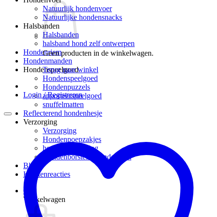
Natuurlijk hondenvoer
Natuurlijke hondensnacks
Halsbanden
Halsbanden
halsband hond zelf ontwerpen
Hondenriem
Geen producten in de winkelwagen.
Hondenmanden
Terug naar winkel
Hondenspeelgoed
Hondenspeelgoed
Hondenpuzzels
Login / Registreren
apporteerspeelgoed
snuffelmatten
Reflecterend hondenhesje
Verzorging
Verzorging
Hondenpoepzakjes
hondenverzorging
Hondenborstel – hondenkam
Blog
Klantenreacties
0
Winkelwagen