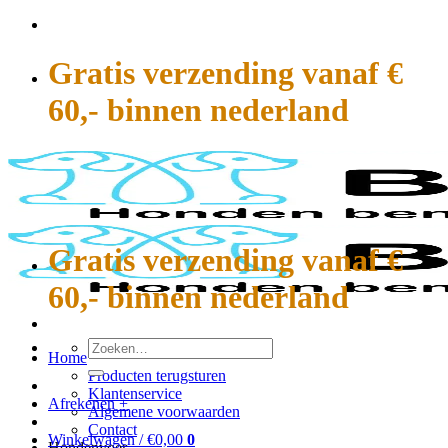
Ga
naar
inhoud
Gratis verzending vanaf €
60,- binnen nederland
Gratis verzending vanaf €
60,- binnen nederland
Zoeken
Home
naar:
Producten terugsturen
Klantenservice
Afrekenen
+
Algemene voorwaarden
Contact
Winkelwagen /
€
0,00
0
Hondenvoer