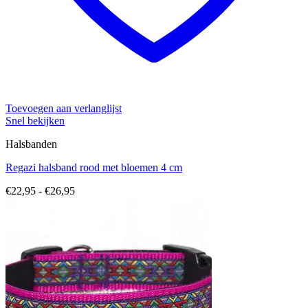
Toevoegen aan verlanglijst
Snel bekijken
Halsbanden
Regazi halsband rood met bloemen 4 cm
Prijsklasse:
€
22,95
-
€
26,95
€22,95
tot
€26,95