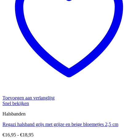
Toevoegen aan verlanglijst
Snel bekijken
Halsbanden
Regazi halsband grijs met grijze en beige bloemetjes 2,5 cm
Prijsklasse:
€
16,95
-
€
18,95