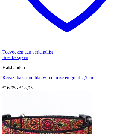
Toevoegen aan verlanglijst
Snel bekijken
Halsbanden
Regazi halsband blauw met roze en goud 2,5 cm
Prijsklasse:
€
16,95
-
€
18,95
€16,95
tot
€18,95