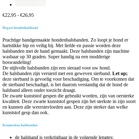
Prijsklasse:
€
22,95
-
€
26,95
€22,95
tot
Regazi hondenhalsband
€26,95
Prachtige handgemaakte hondenhalsbanden. Zo loopt je hond er
hartstikke hip en veilig bij. Met liefde en passie worden deze
halsbanden met de hand gemaakt. Deze halsbanden zijn machine
wasbaar op 30 graden. Super handig na een modderige
boswandeling!
De stijlvolle halsbanden zijn een sieraad voor uw hond.
De halsbanden zijn versierd met een geweven sierband.
Let op;
deze sierband is gevoelig voor beschadiging. Om te voorkomen dat
de sierband beschadigd, is het daarom verstandig dat de hond de
halsband alleen onder toezicht draagt.
De zwarte kunststof gespen die gebruikt worden, zijn van oersterke
kwaliteit. Deze zwarte kunststof gespen zijn het sterkste in zijn soort
en kunnen alle weersinvloeden aan. Deze zijn sterker dan welke
kunststof gesp dan ook.
Kenmerken halsbanden
de halsband is verkrijgbaar in de volgende lengtes: