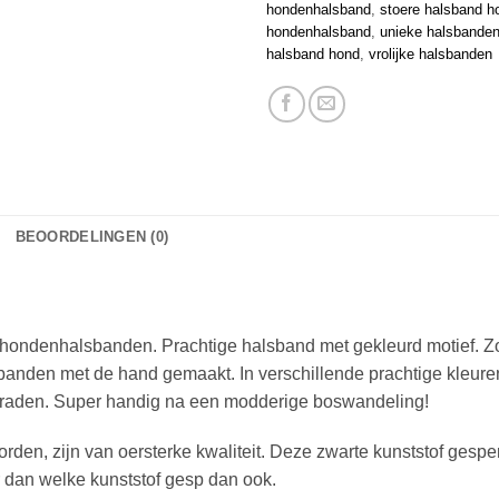
hondenhalsband
,
stoere halsband h
hondenhalsband
,
unieke halsbande
halsband hond
,
vrolijke halsbanden
BEOORDELINGEN (0)
ndenhalsbanden. Prachtige halsband met gekleurd motief. Zo lo
sbanden met de hand gemaakt. In verschillende prachtige kleur
raden. Super handig na een modderige boswandeling!
den, zijn van oersterke kwaliteit. Deze zwarte kunststof gespen 
r dan welke kunststof gesp dan ook.