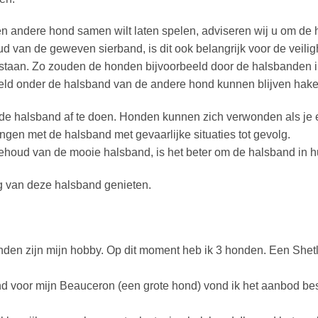
 andere hond samen wilt laten spelen, adviseren wij u om de 
houd van de geweven sierband, is dit ook belangrijk voor de veil
tstaan. Zo zouden de honden bijvoorbeeld door de halsbanden in
eld onder de halsband van de andere hond kunnen blijven hake
m de halsband af te doen. Honden kunnen zich verwonden als je 
gen met de halsband met gevaarlijke situaties tot gevolg.
houd van de mooie halsband, is het beter om de halsband in huis
 van deze halsband genieten.
nden zijn mijn hobby. Op dit moment heb ik 3 honden. Een Sh
nd voor mijn Beauceron (een grote hond) vond ik het aanbod be