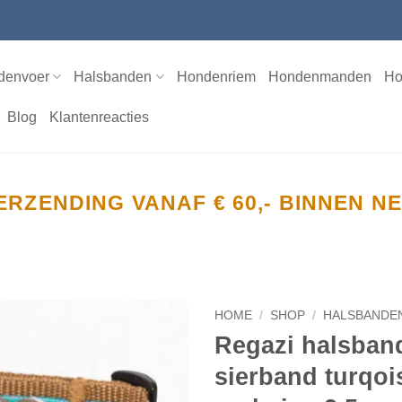
denvoer
Halsbanden
Hondenriem
Hondenmanden
Ho
Blog
Klantenreacties
ERZENDING VANAF € 60,- BINNEN 
HOME
/
SHOP
/
HALSBANDE
Regazi halsban
Toevoegen
sierband turqoi
aan
verlanglijst