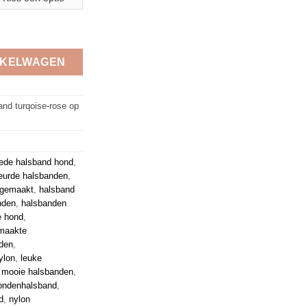
oise-rose op beige 2,5 cm aantal
NKELWAGEN
and turqoise-rose op
ede halsband hond
,
eurde halsbanden
,
dgemaakt
,
halsband
nden
,
halsbanden
e hond
,
maakte
den
,
ylon
,
leuke
,
mooie halsbanden
,
ondenhalsband
,
d
,
nylon