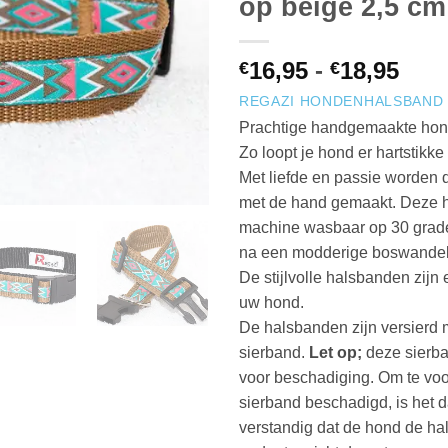
op beige 2,5 cm
Prij
16,95
-
18,95
€
€
€16,
REGAZI HONDENHALSBAND
tot
Prachtige handgemaakte ho
€18,
Zo loopt je hond er hartstikke h
Met liefde en passie worden
met de hand gemaakt. Deze h
machine wasbaar op 30 grad
na een modderige boswandel
De stijlvolle halsbanden zijn
uw hond.
De halsbanden zijn versierd
sierband.
Let op;
deze sierba
voor beschadiging. Om te vo
sierband beschadigd, is het 
verstandig dat de hond de ha