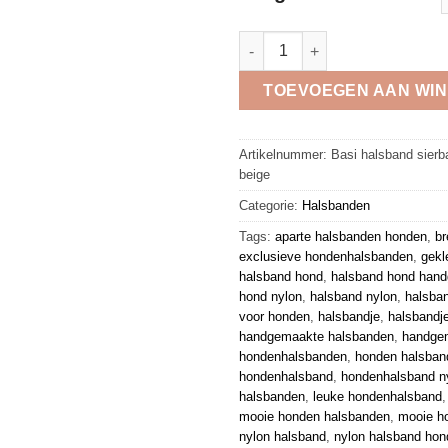
Regazi halsband sierband turq
TOEVOEGEN AAN WI
Artikelnummer:
Basi halsband sierb
beige
Categorie:
Halsbanden
Tags:
aparte halsbanden honden
,
br
exclusieve hondenhalsbanden
,
gekl
halsband hond
,
halsband hond han
hond nylon
,
halsband nylon
,
halsba
voor honden
,
halsbandje
,
halsbandj
handgemaakte halsbanden
,
handge
hondenhalsbanden
,
honden halsban
hondenhalsband
,
hondenhalsband n
halsbanden
,
leuke hondenhalsband
mooie honden halsbanden
,
mooie h
nylon halsband
,
nylon halsband hon