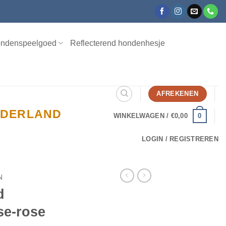
ndenspeelgoed
Reflecterend hondenhesje
AFREKENEN
NEDERLAND
0
WINKELWAGEN /
€
0,00
LOGIN / REGISTREREN
N
d
se-rose