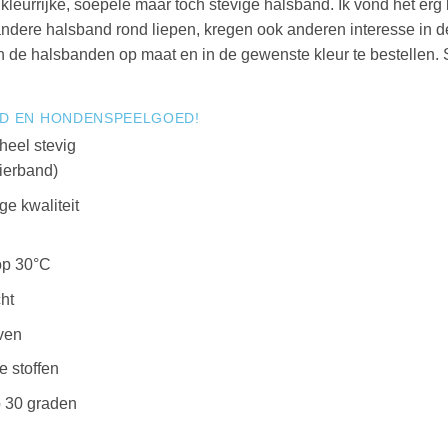
kleurrijke, soepele maar toch stevige halsband. Ik vond het er
ndere halsband rond liepen, kregen ook anderen interesse in 
n de halsbanden op maat en in de gewenste kleur te bestellen.
ND EN HONDENSPEELGOED!
heel stevig
sierband)
ge kwaliteit
op 30°C
ht
ven
 stoffen
 30 graden