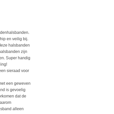
sklasse:
95
ndenhalsbanden.
95
ip en veilig bij.
 deze halsbanden
alsbanden zijn
en. Super handig
ing!
 een sieraad voor
 met een geweven
nd is gevoelig
orkomen dat de
daarom
lsband alleen