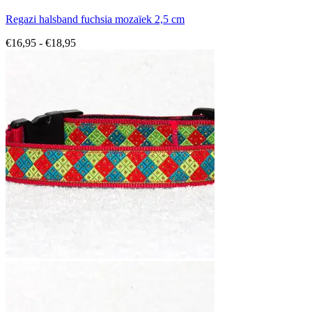
Regazi halsband fuchsia mozaïek 2,5 cm
Prijsklasse:
€
16,95
-
€
18,95
€16,95
tot
€18,95