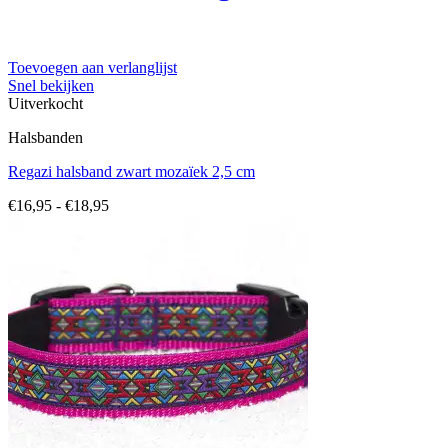
Toevoegen aan verlanglijst
Snel bekijken
Uitverkocht
Halsbanden
Regazi halsband zwart mozaïek 2,5 cm
Prijsklasse:
€
16,95
-
€
18,95
€16,95
tot
€18,95