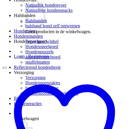
Natuurlijk hondenvoer
Natuurlijke hondensnacks
Halsbanden
Halsbanden
halsband hond zelf ontwerpen
Hondenriem
Geen producten in de winkelwagen.
Hondenmanden
Terug naar winkel
Hondenspeelgoed
Hondenspeelgoed
Hondenpuzzels
Login / Registreren
apporteerspeelgoed
snuffelmatten
Reflecterend hondenhesje
Verzorging
Verzorging
Hondenpoepzakjes
hondenverzorging
Hondenborstel – hondenkam
Blog
Klantenreacties
0
Winkelwagen