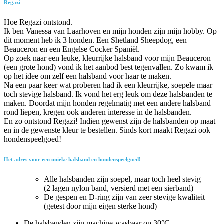
Regazi
Hoe Regazi ontstond.
Ik ben Vanessa van Laarhoven en mijn honden zijn mijn hobby. Op
dit moment heb ik 3 honden. Een Shetland Sheepdog, een
Beauceron en een Engelse Cocker Spaniël.
Op zoek naar een leuke, kleurrijke halsband voor mijn Beauceron
(een grote hond) vond ik het aanbod best tegenvallen. Zo kwam ik
op het idee om zelf een halsband voor haar te maken.
Na een paar keer wat proberen had ik een kleurrijke, soepele maar
toch stevige halsband. Ik vond het erg leuk om deze halsbanden te
maken. Doordat mijn honden regelmatig met een andere halsband
rond liepen, kregen ook anderen interesse in de halsbanden.
En zo ontstond Regazi! Indien gewenst zijn de halsbanden op maat
en in de gewenste kleur te bestellen. Sinds kort maakt Regazi ook
hondenspeelgoed!
Het adres voor een unieke halsband en hondenspeelgoed!
Alle halsbanden zijn soepel, maar toch heel stevig
(2 lagen nylon band, versierd met een sierband)
De gespen en D-ring zijn van zeer stevige kwaliteit
(getest door mijn eigen sterke hond)
De halsbanden zijn machine-wasbaar op 30°C