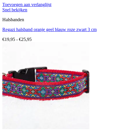
Toevoegen aan verlanglijst
Snel bekijken
Halsbanden
Regazi halsband oranje geel blauw roze zwart 3 cm
Prijsklasse:
€
19,95
-
€
25,95
€19,95
tot
€25,95