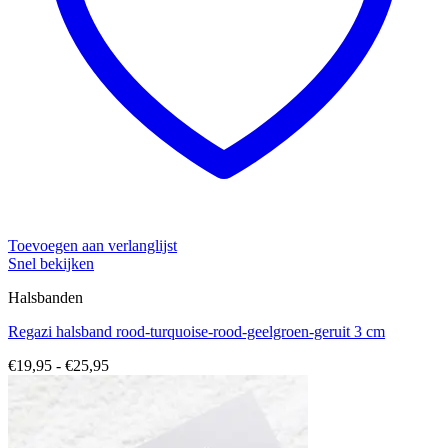
Toevoegen aan verlanglijst
Snel bekijken
Halsbanden
Regazi halsband rood-turquoise-rood-geelgroen-geruit 3 cm
Prijsklasse:
€
19,95
-
€
25,95
€19,95
tot
€25,95