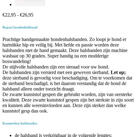
Prijsklasse:
€
22,95
-
€
26,95
€22,95
tot
Regazi hondenhalsband
€26,95
Prachtige handgemaakte hondenhalsbanden. Zo loopt je hond er
hartstikke hip en veilig bij. Met liefde en passie worden deze
halsbanden met de hand gemaakt. Deze halsbanden zijn machine
wasbaar op 30 graden. Super handig na een modderige
boswandeling!
De stijlvolle halsbanden zijn een sieraad voor uw hond.
De halsbanden zijn versierd met een geweven sierband.
Let op;
deze sierband is gevoelig voor beschadiging. Om te voorkomen dat
de sierband beschadigd, is het daarom verstandig dat de hond de
halsband alleen onder toezicht draagt.
De zwarte kunststof gespen die gebruikt worden, zijn van oersterke
kwaliteit. Deze zwarte kunststof gespen zijn het sterkste in zijn soort
en kunnen alle weersinvloeden aan. Deze zijn sterker dan welke
kunststof gesp dan ook.
Kenmerken halsbanden
de halsband is verkrijgbaar in de volgende lengtes: