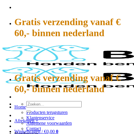
Ga
naar
inhoud
Gratis verzending vanaf €
60,- binnen nederland
Gratis verzending vanaf €
60,- binnen nederland
Zoeken
Home
naar:
Producten terugsturen
Klantenservice
Afrekenen
+
Algemene voorwaarden
Contact
Winkelwagen /
€
0,00
0
Hondenvoer