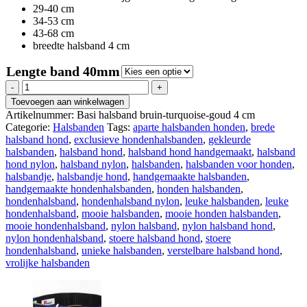
29-40 cm
34-53 cm
43-68 cm
breedte halsband 4 cm
Lengte band 40mm
Regazi
halsband
Toevoegen aan winkelwagen
bruin-
Artikelnummer:
Basi halsband bruin-turquoise-goud 4 cm
turquoise-
Categorie:
Halsbanden
Tags:
aparte halsbanden honden
,
brede
goud
halsband hond
,
exclusieve hondenhalsbanden
,
gekleurde
4
halsbanden
,
halsband hond
,
halsband hond handgemaakt
,
halsband
cm
hond nylon
,
halsband nylon
,
halsbanden
,
halsbanden voor honden
,
aantal
halsbandje
,
halsbandje hond
,
handgemaakte halsbanden
,
handgemaakte hondenhalsbanden
,
honden halsbanden
,
hondenhalsband
,
hondenhalsband nylon
,
leuke halsbanden
,
leuke
hondenhalsband
,
mooie halsbanden
,
mooie honden halsbanden
,
mooie hondenhalsband
,
nylon halsband
,
nylon halsband hond
,
nylon hondenhalsband
,
stoere halsband hond
,
stoere
hondenhalsband
,
unieke halsbanden
,
verstelbare halsband hond
,
vrolijke halsbanden