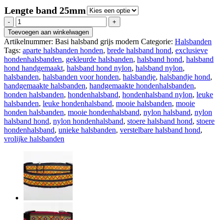
Lengte band 25mm
Regazi
halsband
Toevoegen aan winkelwagen
grijs
Artikelnummer:
Basi halsband grijs modern
Categorie:
Halsbanden
modern
Tags:
aparte halsbanden honden
,
brede halsband hond
,
exclusieve
2,5
hondenhalsbanden
,
gekleurde halsbanden
,
halsband hond
,
halsband
cm
hond handgemaakt
,
halsband hond nylon
,
halsband nylon
,
aantal
halsbanden
,
halsbanden voor honden
,
halsbandje
,
halsbandje hond
,
handgemaakte halsbanden
,
handgemaakte hondenhalsbanden
,
honden halsbanden
,
hondenhalsband
,
hondenhalsband nylon
,
leuke
halsbanden
,
leuke hondenhalsband
,
mooie halsbanden
,
mooie
honden halsbanden
,
mooie hondenhalsband
,
nylon halsband
,
nylon
halsband hond
,
nylon hondenhalsband
,
stoere halsband hond
,
stoere
hondenhalsband
,
unieke halsbanden
,
verstelbare halsband hond
,
vrolijke halsbanden