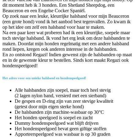
dit moment heb ik 3 honden. Een Shetland Sheepdog, een
Beauceron en een Engelse Cocker Spaniël.
Op zoek naar een leuke, kleurrijke halsband voor mijn Beauceron
(een grote hond) vond ik het aanbod best tegenvallen. Zo kwam ik
op het idee om zelf een halsband voor haar te maken.
Na een paar keer wat proberen had ik een kleurrijke, soepele maar
toch stevige halsband. Ik vond het erg leuk om deze halsbanden te
maken. Doordat mijn honden regelmatig met een andere halsband
rond liepen, kregen ook anderen interesse in de halsbanden.
En zo ontstond Regazi! Indien gewenst zijn de halsbanden op maat
en in de gewenste kleur te bestellen. Sinds kort maakt Regazi ook
hondenspeelgoed!
Het adres voor een unieke halsband en hondenspeelgoed!
Alle halsbanden zijn soepel, maar toch heel stevig
(2 lagen nylon band, versierd met een sierband)
De gespen en D-ring zijn van zeer stevige kwaliteit
(getest door mijn eigen sterke hond)
De halsbanden zijn machine-wasbaar op 30°C
Het honden speelgoed is soepel en zacht
Dummy hondenspeelgoed wat blijft drijven
Het hondenspeelgoed bevat geen giftige stoffen
Apporteerspeelgoed was wasbaar is op 30 graden