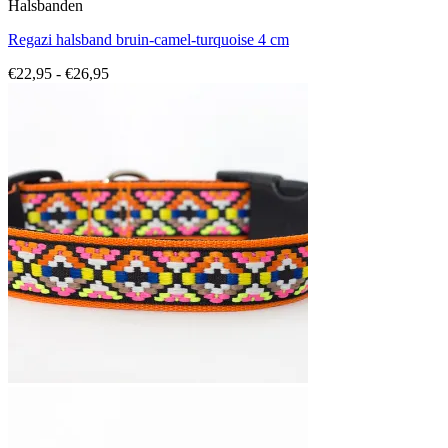
Halsbanden
Regazi halsband bruin-camel-turquoise 4 cm
Prijsklasse:
€
22,95
-
€
26,95
€22,95
tot
€26,95