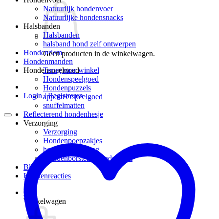
Natuurlijk hondenvoer
Natuurlijke hondensnacks
Halsbanden
Halsbanden
halsband hond zelf ontwerpen
Hondenriem
Geen producten in de winkelwagen.
Hondenmanden
Terug naar winkel
Hondenspeelgoed
Hondenspeelgoed
Hondenpuzzels
Login / Registreren
apporteerspeelgoed
snuffelmatten
Reflecterend hondenhesje
Verzorging
Verzorging
Hondenpoepzakjes
hondenverzorging
Hondenborstel – hondenkam
Blog
Klantenreacties
0
Winkelwagen