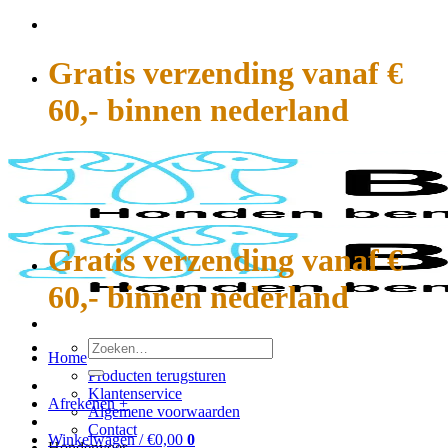
Ga
naar
inhoud
Gratis verzending vanaf €
60,- binnen nederland
Gratis verzending vanaf €
60,- binnen nederland
Zoeken
Home
naar:
Producten terugsturen
Klantenservice
Afrekenen
+
Algemene voorwaarden
Contact
Winkelwagen /
€
0,00
0
Hondenvoer