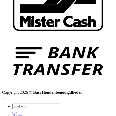
B
T
Copyright 2026 ©
Basi Hondenbenodigdheden
Zoeken
naar:
Home