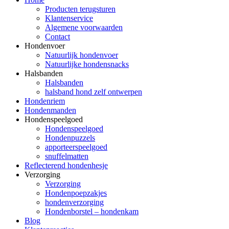
Producten terugsturen
Klantenservice
Algemene voorwaarden
Contact
Hondenvoer
Natuurlijk hondenvoer
Natuurlijke hondensnacks
Halsbanden
Halsbanden
halsband hond zelf ontwerpen
Hondenriem
Hondenmanden
Hondenspeelgoed
Hondenspeelgoed
Hondenpuzzels
apporteerspeelgoed
snuffelmatten
Reflecterend hondenhesje
Verzorging
Verzorging
Hondenpoepzakjes
hondenverzorging
Hondenborstel – hondenkam
Blog