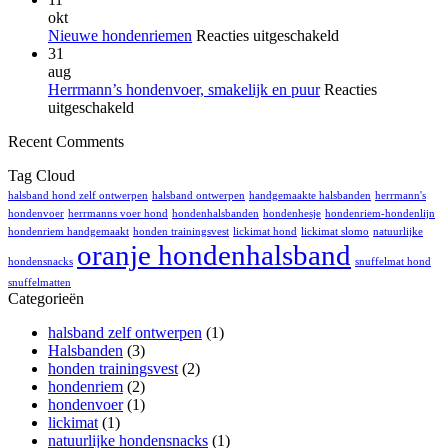
de
tijden
mooie
okt
3
het
Lickimat
voor
Nieuwe hondenriemen
Reacties uitgeschakeld
baasjes
zwem
Nieuwe
31
vindt
met
hondenriemen
aug
tandenp
je
Herrmann’s hondenvoer, smakelijk en puur
Reacties
bij
hond?
voor
uitgeschakeld
honden
Herrmann’s
Recent Comments
onzin
hondenvoer,
smakelijk
Tag Cloud
en
puur
halsband hond zelf ontwerpen
halsband ontwerpen
handgemaakte halsbanden
herrmann's
hondenvoer
herrmanns voer hond
hondenhalsbanden
hondenhesje
hondenriem-hondenlijn
hondenriem handgemaakt
honden trainingsvest
lickimat hond
lickimat slomo
natuurlijke
oranje hondenhalsband
hondensnacks
snuffelmat hond
snuffelmatten
Categorieën
halsband zelf ontwerpen
(1)
Halsbanden
(3)
honden trainingsvest
(2)
hondenriem
(2)
hondenvoer
(1)
lickimat
(1)
natuurlijke hondensnacks
(1)