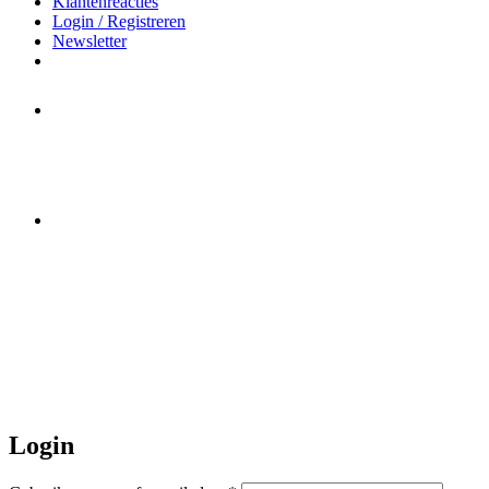
Klantenreacties
Login / Registreren
Newsletter
Het merk Regazi is even met
minivakantie, van 10 t/m 13 juni
worden er geen halsbanden verstuurd
Let op:
Bestellingen worden t/m
zaterdag 20 juli
nog verstuurd.
Daarna gaat Basi even twee weken
dicht. Bestellen kan gewoon, echter
worden de bestellingen hierna,
per 5
augustus
a.s. weer verzonden.
Hartelijk dank voor uw geduld!
Login