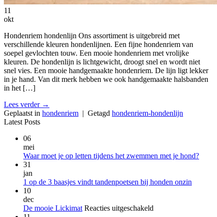
11
okt
Hondenriem hondenlijn Ons assortiment is uitgebreid met
verschillende kleuren hondenlijnen. Een fijne hondenriem van
soepel gevlochten touw. Een mooie hondenriem met vrolijke
kleuren. De hondenlijn is lichtgewicht, droogt snel en wordt niet
snel vies. Een mooie handgemaakte hondenriem. De lijn ligt lekker
in je hand. Van dit merk hebben we ook handgemaakte halsbanden
in het […]
Lees verder
→
Geplaatst in
hondenriem
|
Getagd
hondenriem-hondenlijn
Latest Posts
06
mei
Geen
Waar moet je op letten tijdens het zwemmen met je hond?
reacti
31
op
jan
Waar
Geen
1 op de 3 baasjes vindt tandenpoetsen bij honden onzin
moet
reacties
10
op
je
dec
1
op
voor
De mooie Lickimat
Reacties uitgeschakeld
op
letten
De
11