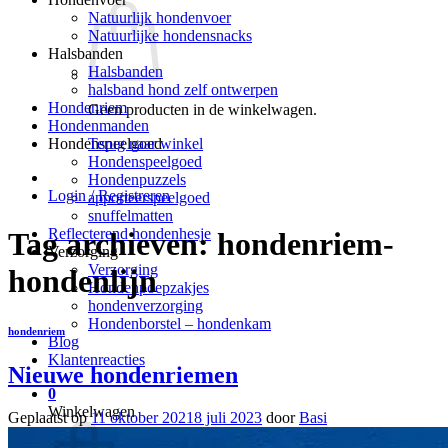
Natuurlijk hondenvoer
Natuurlijke hondensnacks
Halsbanden
Halsbanden
halsband hond zelf ontwerpen
Hondenriem
Geen producten in de winkelwagen.
Hondenmanden
Terug naar winkel
Hondenspeelgoed
Hondenspeelgoed
Hondenpuzzels
Login / Registreren
apporteerspeelgoed
snuffelmatten
Reflecterend hondenhesje
Tag archieven:
hondenriem-
Verzorging
Verzorging
hondenlijn
Hondenpoepzakjes
hondenverzorging
Hondenborstel – hondenkam
hondenriem
Blog
Klantenreacties
Nieuwe hondenriemen
0
Winkelwagen
Geplaatst op
11 oktober 2021
8 juli 2023
door
Basi