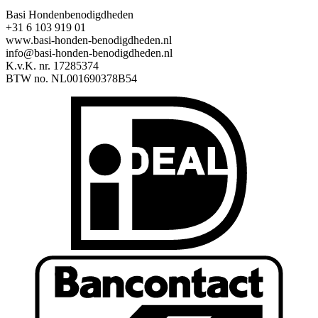
Basi Hondenbenodigdheden
+31 6 103 919 01
www.basi-honden-benodigdheden.nl
info@basi-honden-benodigdheden.nl
K.v.K. nr. 17285374
BTW no. NL001690378B54
I
B