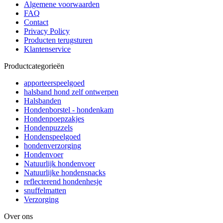
Algemene voorwaarden
FAQ
Contact
Privacy Policy
Producten terugsturen
Klantenservice
Productcategorieën
apporteerspeelgoed
halsband hond zelf ontwerpen
Halsbanden
Hondenborstel - hondenkam
Hondenpoepzakjes
Hondenpuzzels
Hondenspeelgoed
hondenverzorging
Hondenvoer
Natuurlijk hondenvoer
Natuurlijke hondensnacks
reflecterend hondenhesje
snuffelmatten
Verzorging
Over ons