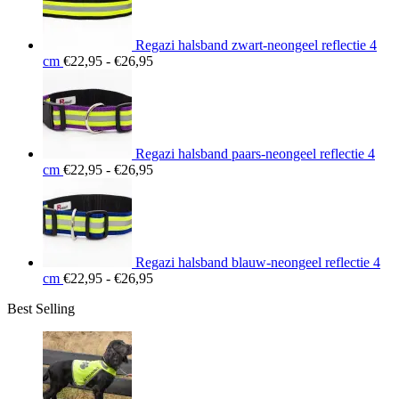
Regazi halsband zwart-neongeel reflectie 4
Prijsklasse:
cm
€
22,95
-
€
26,95
€22,95
tot
€26,95
Regazi halsband paars-neongeel reflectie 4
Prijsklasse:
cm
€
22,95
-
€
26,95
€22,95
tot
€26,95
Regazi halsband blauw-neongeel reflectie 4
Prijsklasse:
cm
€
22,95
-
€
26,95
€22,95
Best Selling
tot
€26,95
Prij
€15
tot
€23