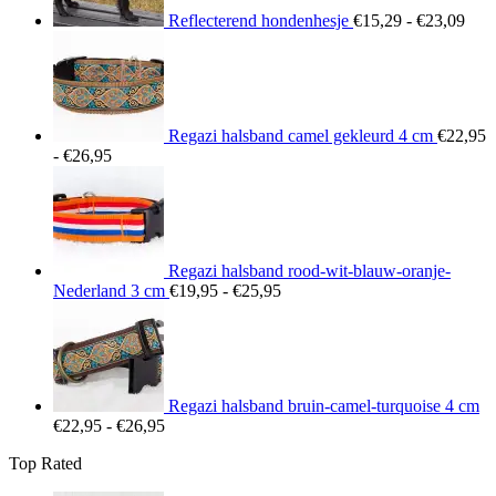
Reflecterend hondenhesje
€
15,29
-
€
23,09
Regazi halsband camel gekleurd 4 cm
€
22,95
Prijsklasse:
-
€
26,95
€22,95
tot
€26,95
Regazi halsband rood-wit-blauw-oranje-
Prijsklasse:
Nederland 3 cm
€
19,95
-
€
25,95
€19,95
tot
€25,95
Regazi halsband bruin-camel-turquoise 4 cm
Prijsklasse:
€
22,95
-
€
26,95
€22,95
Top Rated
tot
€26,95