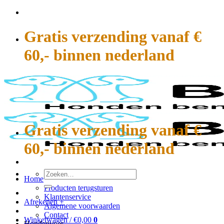
Ga
naar
inhoud
Gratis verzending vanaf €
60,- binnen nederland
Gratis verzending vanaf €
60,- binnen nederland
Zoeken
Home
naar:
Producten terugsturen
Klantenservice
Afrekenen
+
Algemene voorwaarden
Contact
Winkelwagen /
€
0,00
0
Hondenvoer