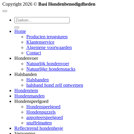
Copyright 2026 ©
Basi Hondenbenodigdheden
Zoeken
naar:
Home
Producten terugsturen
Klantenservice
Algemene voorwaarden
Contact
Hondenvoer
Natuurlijk hondenvoer
Natuurlijke hondensnacks
Halsbanden
Halsbanden
halsband hond zelf ontwerpen
Hondenriem
Hondenmanden
Hondenspeelgoed
Hondenspeelgoed
Hondenpuzzels
apporteerspeelgoed
snuffelmatten
Reflecterend hondenhesje
Verzorging