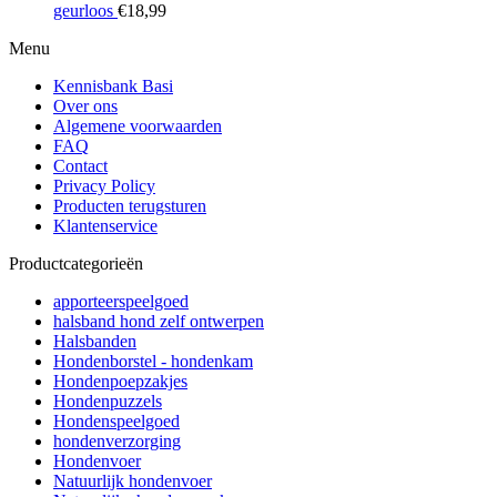
geurloos
€
18,99
Menu
Kennisbank Basi
Over ons
Algemene voorwaarden
FAQ
Contact
Privacy Policy
Producten terugsturen
Klantenservice
Productcategorieën
apporteerspeelgoed
halsband hond zelf ontwerpen
Halsbanden
Hondenborstel - hondenkam
Hondenpoepzakjes
Hondenpuzzels
Hondenspeelgoed
hondenverzorging
Hondenvoer
Natuurlijk hondenvoer