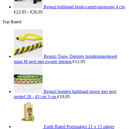
Regazi halsband bruin-camel-turquoise 4 cm
Prijsklasse:
€
22,95
-
€
26,95
€22,95
Top Rated
tot
€26,95
Regazi Touw Dummy hondenspeelgoed
maat M geel met zwarte strepen
€
12,95
Regazi honden halsband groen met geel
motief 28 - 43 cm 3 cm
€
19,95
Earth Rated Poepzakjes 21 x 15 zakjes