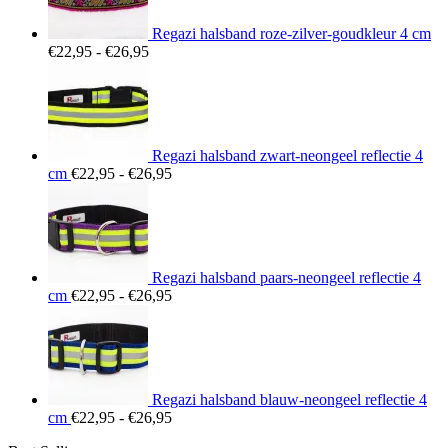
Regazi halsband roze-zilver-goudkleur 4 cm
Prijsklasse:
€
22,95
-
€
26,95
€22,95
tot
€26,95
Regazi halsband zwart-neongeel reflectie 4
Prijsklasse:
cm
€
22,95
-
€
26,95
€22,95
tot
€26,95
Regazi halsband paars-neongeel reflectie 4
Prijsklasse:
cm
€
22,95
-
€
26,95
€22,95
tot
€26,95
Regazi halsband blauw-neongeel reflectie 4
Prijsklasse:
cm
€
22,95
-
€
26,95
€22,95