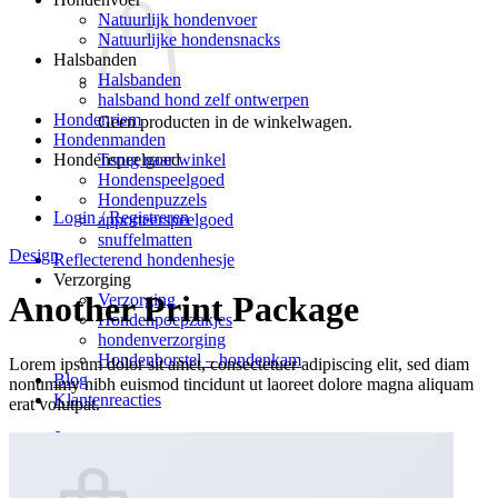
Natuurlijk hondenvoer
Natuurlijke hondensnacks
Halsbanden
Halsbanden
halsband hond zelf ontwerpen
Hondenriem
Geen producten in de winkelwagen.
Hondenmanden
Terug naar winkel
Hondenspeelgoed
Hondenspeelgoed
Hondenpuzzels
Login / Registreren
apporteerspeelgoed
snuffelmatten
Design
Reflecterend hondenhesje
Verzorging
Another Print Package
Verzorging
Hondenpoepzakjes
hondenverzorging
Hondenborstel – hondenkam
Lorem ipsum dolor sit amet, consectetuer adipiscing elit, sed diam
Blog
nonummy nibh euismod tincidunt ut laoreet dolore magna aliquam
Klantenreacties
erat volutpat.
0
Winkelwagen