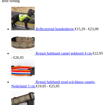
Best Selling
tot
€26,95
Prij
€15
tot
€23
Reflecterend hondenhesje
€
15,29
-
€
23,09
Regazi halsband camel gekleurd 4 cm
€
22,95
Prijsklasse:
-
€
26,95
€22,95
tot
€26,95
Regazi halsband rood-wit-blauw-oranje-
Prijsklasse:
Nederland 3 cm
€
19,95
-
€
25,95
€19,95
tot
€25,95