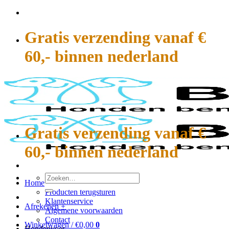
Ga
naar
inhoud
Gratis verzending vanaf €
60,- binnen nederland
Gratis verzending vanaf €
60,- binnen nederland
Zoeken
Home
naar:
Producten terugsturen
Klantenservice
Afrekenen
+
Algemene voorwaarden
Contact
Winkelwagen /
€
0,00
0
Hondenvoer