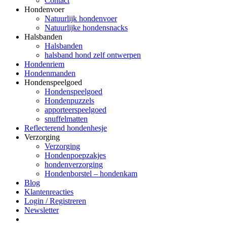
Contact
Hondenvoer
Natuurlijk hondenvoer
Natuurlijke hondensnacks
Halsbanden
Halsbanden
halsband hond zelf ontwerpen
Hondenriem
Hondenmanden
Hondenspeelgoed
Hondenspeelgoed
Hondenpuzzels
apporteerspeelgoed
snuffelmatten
Reflecterend hondenhesje
Verzorging
Verzorging
Hondenpoepzakjes
hondenverzorging
Hondenborstel – hondenkam
Blog
Klantenreacties
Login / Registreren
Newsletter