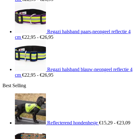
€22,95
tot
€26,95
Regazi halsband paars-neongeel reflectie 4
Prijsklasse:
cm
€
22,95
-
€
26,95
€22,95
tot
€26,95
Regazi halsband blauw-neongeel reflectie 4
Prijsklasse:
cm
€
22,95
-
€
26,95
€22,95
Best Selling
tot
€26,95
Prij
€15
tot
€23
Reflecterend hondenhesje
€
15,29
-
€
23,09