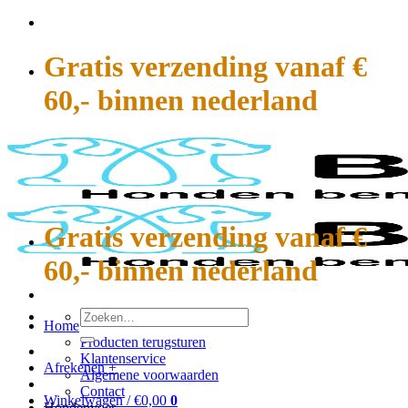
Ga
naar
inhoud
Gratis verzending vanaf €
60,- binnen nederland
Gratis verzending vanaf €
60,- binnen nederland
Zoeken
Home
naar:
Producten terugsturen
Klantenservice
Afrekenen
+
Algemene voorwaarden
Contact
Winkelwagen /
€
0,00
0
Hondenvoer