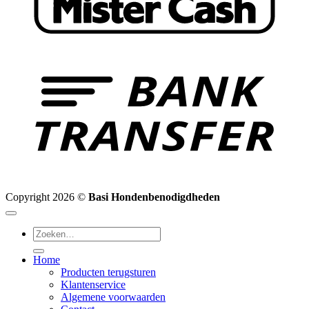
B
T
Copyright 2026 ©
Basi Hondenbenodigdheden
Zoeken
naar:
Home
Producten terugsturen
Klantenservice
Algemene voorwaarden