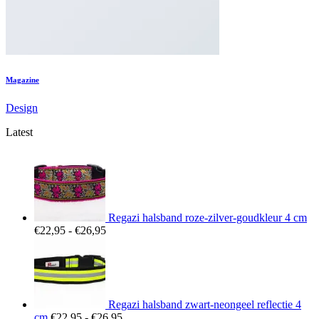
Magazine
Design
Latest
Regazi halsband roze-zilver-goudkleur 4 cm
Prijsklasse:
€
22,95
-
€
26,95
€22,95
tot
€26,95
Regazi halsband zwart-neongeel reflectie 4
Prijsklasse:
cm
€
22,95
-
€
26,95