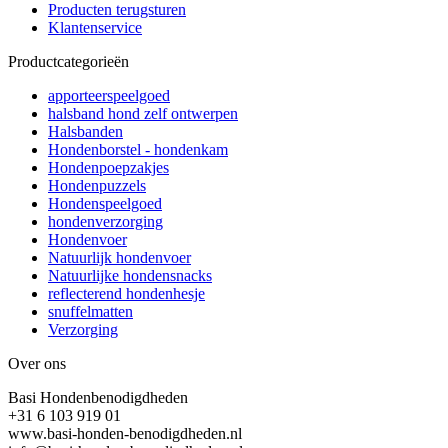
Producten terugsturen
Klantenservice
Productcategorieën
apporteerspeelgoed
halsband hond zelf ontwerpen
Halsbanden
Hondenborstel - hondenkam
Hondenpoepzakjes
Hondenpuzzels
Hondenspeelgoed
hondenverzorging
Hondenvoer
Natuurlijk hondenvoer
Natuurlijke hondensnacks
reflecterend hondenhesje
snuffelmatten
Verzorging
Over ons
Basi Hondenbenodigdheden
+31 6 103 919 01
www.basi-honden-benodigdheden.nl