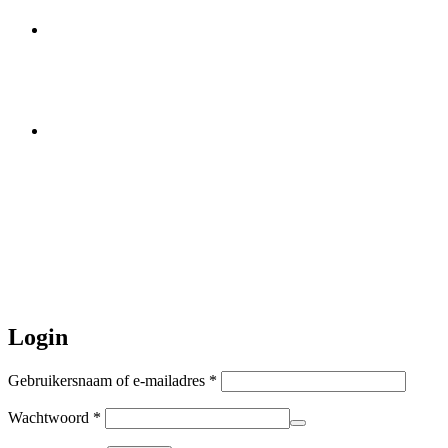
Het merk Regazi is even met
minivakantie, van 10 t/m 13 juni
worden er geen halsbanden verstuurd
Let op:
Bestellingen worden t/m
zaterdag 20 juli
nog verstuurd.
Daarna gaat Basi even twee weken
dicht. Bestellen kan gewoon, echter
worden de bestellingen hierna,
per 5
augustus
a.s. weer verzonden.
Hartelijk dank voor uw geduld!
Login
Vereist
Gebruikersnaam of e-mailadres
*
Vereist
Wachtwoord
*