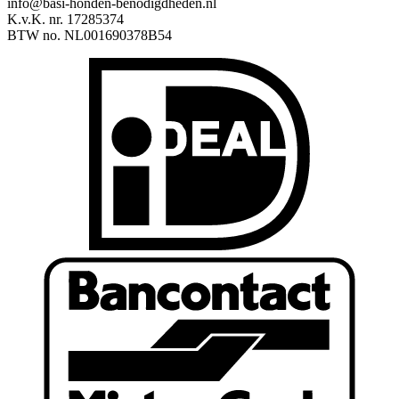
info@basi-honden-benodigdheden.nl
K.v.K. nr. 17285374
BTW no. NL001690378B54
I
B