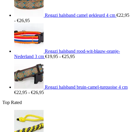
Regazi halsband camel gekleurd 4 cm
€
22,95
Prijsklasse:
-
€
26,95
€22,95
tot
€26,95
Regazi halsband rood-wit-blauw-oranje-
Prijsklasse:
Nederland 3 cm
€
19,95
-
€
25,95
€19,95
tot
€25,95
Regazi halsband bruin-camel-turquoise 4 cm
Prijsklasse:
€
22,95
-
€
26,95
€22,95
Top Rated
tot
€26,95