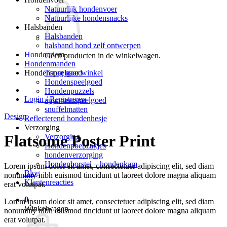
Natuurlijk hondenvoer
Natuurlijke hondensnacks
Halsbanden
Halsbanden
halsband hond zelf ontwerpen
Hondenriem
Geen producten in de winkelwagen.
Hondenmanden
Terug naar winkel
Hondenspeelgoed
Hondenspeelgoed
Hondenpuzzels
Login / Registreren
apporteerspeelgoed
snuffelmatten
Design
Reflecterend hondenhesje
Verzorging
Flatsome Poster Print
Verzorging
Hondenpoepzakjes
hondenverzorging
Hondenborstel – hondenkam
Lorem ipsum dolor sit amet, consectetuer adipiscing elit, sed diam
Blog
nonummy nibh euismod tincidunt ut laoreet dolore magna aliquam
Klantenreacties
erat volutpat.
0
Lorem ipsum dolor sit amet, consectetuer adipiscing elit, sed diam
Winkelwagen
nonummy nibh euismod tincidunt ut laoreet dolore magna aliquam
erat volutpat.