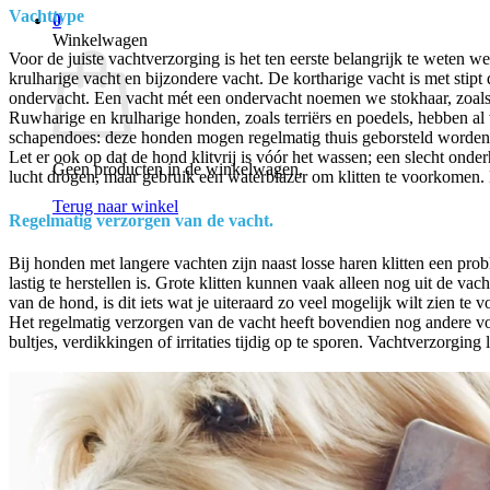
Vachttype
0
Winkelwagen
Voor de juiste vachtverzorging is het ten eerste belangrijk te weten 
krulharige vacht en bijzondere vacht. De kortharige vacht is met st
ondervacht. Een vacht mét een ondervacht noemen we stokhaar, zoals b
Ruwharige en krulharige honden, zoals terriërs en poedels, hebben al 
schapendoes: deze honden mogen regelmatig thuis geborsteld worden 
Let er ook op dat de hond klitvrij is vóór het wassen; een slecht ond
Geen producten in de winkelwagen.
lucht drogen, maar gebruik een waterblazer om klitten te voorkomen
Terug naar winkel
Regelmatig verzorgen van de vacht.
Bij honden met langere vachten zijn naast losse haren klitten een pr
lastig te herstellen is. Grote klitten kunnen vaak alleen nog uit de v
van de hond, is dit iets wat je uiteraard zo veel mogelijk wilt zien te
Het regelmatig verzorgen van de vacht heeft bovendien nog andere voor
bultjes, verdikkingen of irritaties tijdig op te sporen. Vachtverzorgin