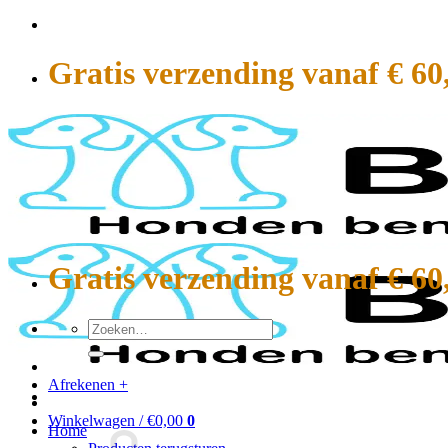
Ga
naar
inhoud
Gratis verzending vanaf € 60
Gratis verzending vanaf € 60
Zoeken
naar:
Afrekenen
+
Winkelwagen /
€
0,00
0
Home