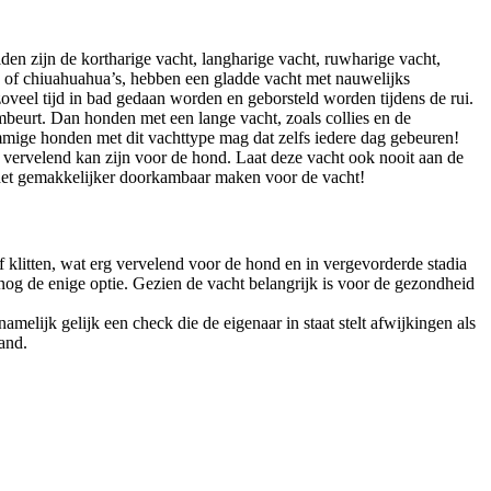
den zijn de kortharige vacht, langharige vacht, ruwharige vacht,
s of chiuahuahua’s, hebben een gladde vacht met nauwelijks
oveel tijd in bad gedaan worden en geborsteld worden tijdens de rui.
imbeurt. Dan honden met een lange vacht, zoals collies en de
mige honden met dit vachttype mag dat zelfs iedere dag gebeuren!
en vervelend kan zijn voor de hond. Laat deze vacht ook nooit aan de
 het gemakkelijker doorkambaar maken voor de vacht!
 klitten, wat erg vervelend voor de hond en in vergevorderde stadia
n nog de enige optie. Gezien de vacht belangrijk is voor de gezondheid
elijk gelijk een check die de eigenaar in staat stelt afwijkingen als
band.