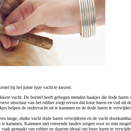
tel bij het juiste type vacht te kiezen:
ikkere vacht. De borstel heeft gebogen metalen haakjes die dode haren 
roeve structuur van het rubber zorgt ervoor dat losse haren en vuil uit 
jes helpen de ondervacht uit te kammen en de dode haren te verwijderen
j een lange, sluike vacht dode haren verwijderen en de vacht doorkamb
cht te kammen. Kammen met roterende tanden zorgen voor zo min mogel
 vaak gemaakt van rubber en daarom ideaal om losse haren te verwijder