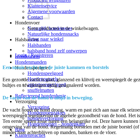
Producten terugsturen
Klantenservice
Algemene voorwaarden
Contact
Hondenvoer
Geen producten in de winkelwagen.
Natuurlijk hondenvoer
Natuurlijke hondensnacks
Terug naar winkel
Halsbanden
Halsbanden
halsband hond zelf ontwerpen
Login / Registreren
Hondenriem
Hondenmanden
Een mooie vacht met de juiste kammen en borstels
Hondenspeelgoed
Hondenspeelgoed
Hondenpuzzels
Een gezonde vacht is glad, glanzend en klitvrij en weerspiegelt de g
apporteerspeelgoed
bultjes en afwijkingen tijdig gesignaleerd worden.
snuffelmatten
Reflecterend hondenhesje
De vacht van de hond is altijd in beweging.
Verzorging
Verzorging
De vacht houdt de hond droog, warm en past zich aan naar elk seizoen.
Hondenpoepzakjes
weerspiegelt tegelijkertijd de algehele gezondheid van de hond. Het is
hondenverzorging
Ten eerste spelen losse haren een belangrijke rol. Deze haren kunnen
Hondenborstel – hondenkam
omgeving van de hond. Regelmatig borstelen met de juiste borstel (of (
Blog
minder haar achterblijven op manden, banken en de vloer.
Klantenreacties