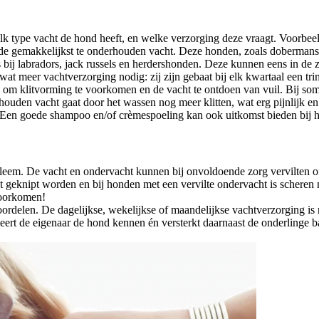
welk type vacht de hond heeft, en welke verzorging deze vraagt. Voorbeel
ipt de gemakkelijkst te onderhouden vacht. Deze honden, zoals doberman
ij labradors, jack russels en herdershonden. Deze kunnen eens in de z
wat meer vachtverzorging nodig: zij zijn gebaat bij elk kwartaal een tr
om klitvorming te voorkomen en de vacht te ontdoen van vuil. Bij som
erhouden vacht gaat door het wassen nog meer klitten, wat erg pijnlijk 
. Een goede shampoo en/of crèmespoeling kan ook uitkomst bieden bij
obleem. De vacht en ondervacht kunnen bij onvoldoende zorg vervilten of
acht geknipt worden en bij honden met een vervilte ondervacht is schere
 voorkomen!
delen. De dagelijkse, wekelijkse of maandelijkse vachtverzorging is nam
g leert de eigenaar de hond kennen én versterkt daarnaast de onderlinge 