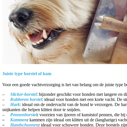
Juiste type borstel of kam
Voor een goede vachtverzorging is het van belang om de juiste type bors
–
Slicker-borstel
: bijzonder geschikt voor honden met langere en d
–
Rubberen borstel
: ideaal voor honden met een korte vacht. De st
–
Hark
: ideaal om de ondervacht van de hond te verzorgen. De hark
snijkanten die helpen klitten door te snijden.
–
Pennenborstel
:
voorzien van ijzeren of kunststof pennen, die bi
–
Kammen
:
kammen zijn ideaal om klitten uit de (langharige) va
–
Handschoenen
:
ideaal voor schuwere honden. Deze borstels zijn