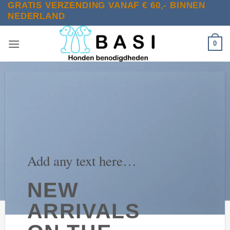
GRATIS VERZENDING VANAF € 60,- BINNEN
Ga
NEDERLAND
naar
inhoud
0
Add any text here…
NEW
ARRIVALS