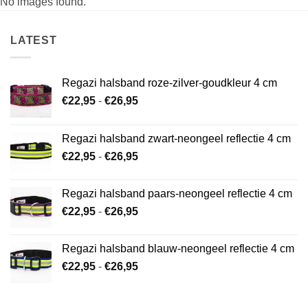
No images found.
LATEST
Regazi halsband roze-zilver-goudkleur 4 cm
Prijsklasse:
€
22,95
-
€
26,95
€22,95
tot
Regazi halsband zwart-neongeel reflectie 4 cm
€26,95
Prijsklasse:
€
22,95
-
€
26,95
€22,95
tot
Regazi halsband paars-neongeel reflectie 4 cm
€26,95
Prijsklasse:
€
22,95
-
€
26,95
€22,95
tot
Regazi halsband blauw-neongeel reflectie 4 cm
€26,95
Prijsklasse:
€
22,95
-
€
26,95
€22,95
tot