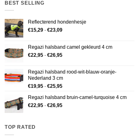
€26,95
BEST SELLING
Reflecterend hondenhesje
Prijsklasse:
€
15,29
-
€
23,09
€15,29
tot
Regazi halsband camel gekleurd 4 cm
€23,09
Prijsklasse:
€
22,95
-
€
26,95
€22,95
tot
Regazi halsband rood-wit-blauw-oranje-
€26,95
Nederland 3 cm
Prijsklasse:
€
19,95
-
€
25,95
€19,95
Regazi halsband bruin-camel-turquoise 4 cm
tot
Prijsklasse:
€
22,95
-
€
26,95
€25,95
€22,95
tot
€26,95
TOP RATED