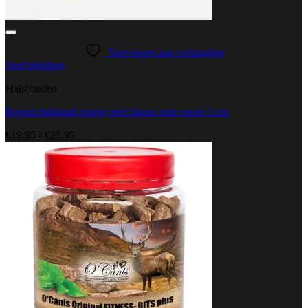
Toevoegen aan verlanglijst
Snel bekijken
Halsbanden
Regazi halsband oranje geel blauw roze zwart 3 cm
Prijsklasse:
€
19,95
-
€
25,95
€19,95
tot
€25,95