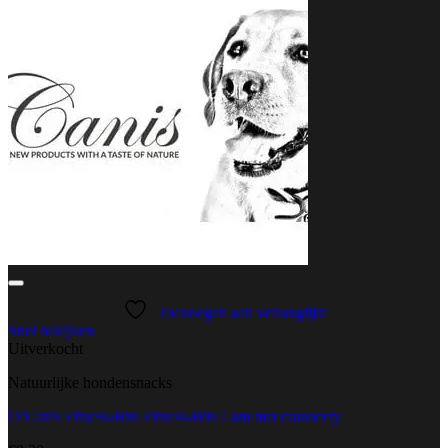
Toevoegen aan verlanglijst
Snel bekijken
Uitverkocht
Natuurlijke hondensnacks
O’Canis Fitness-Bits Fitness-Bits Lam met cranberry