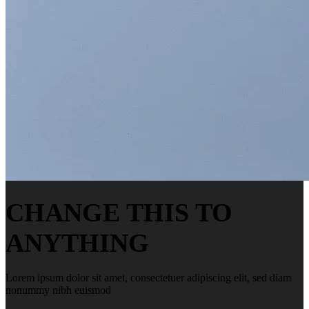
CHANGE THIS TO
ANYTHING
Lorem ipsum dolor sit amet, consectetuer adipiscing elit, sed diam
nonummy nibh euismod