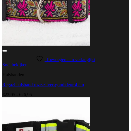
Toevoegen aan verlanglijst
Snel bekijken
Halsbanden
Regazi halsband roze-zilver-goudkleur 4 cm
Prijsklasse:
€
22,95
-
€
26,95
€22,95
tot
€26,95