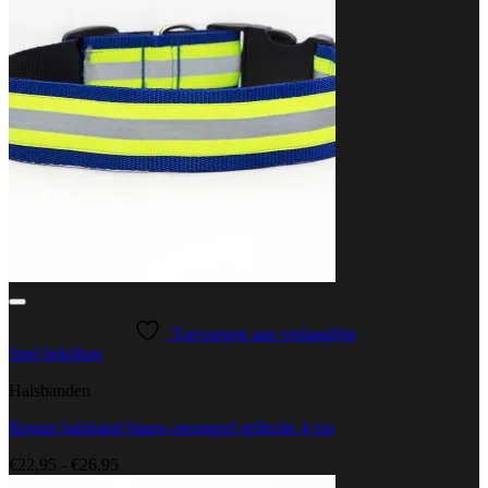
Toevoegen aan verlanglijst
Snel bekijken
Halsbanden
Regazi halsband blauw-neongeel reflectie 4 cm
Prijsklasse:
€
22,95
-
€
26,95
€22,95