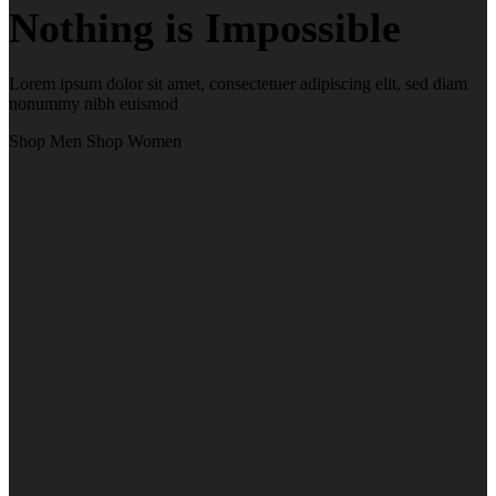
Nothing is Impossible
Lorem ipsum dolor sit amet, consectetuer adipiscing elit, sed diam
nonummy nibh euismod
Shop Men
Shop Women