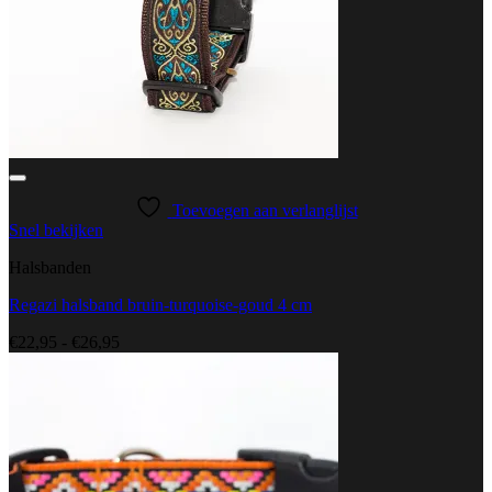
Toevoegen aan verlanglijst
Snel bekijken
Halsbanden
Regazi halsband bruin-turquoise-goud 4 cm
Prijsklasse:
€
22,95
-
€
26,95
€22,95
tot
€26,95