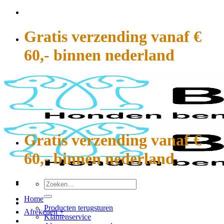
Ga
naar
inhoud
Gratis verzending vanaf €
60,- binnen nederland
Gratis verzending vanaf €
60,- binnen nederland
Zoeken
naar:
Home
Producten terugsturen
Afrekenen
+
Klantenservice