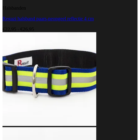
Halsbanden
Regazi halsband paars-neongeel reflectie 4 cm
Prijsklasse:
€
22,95
-
€
26,95
€22,95
tot
€26,95