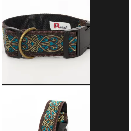
tot
€26,95