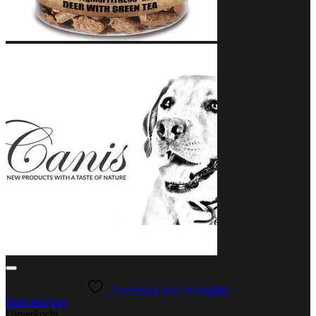
Toevoegen aan verlanglijst
Snel bekijken
Uitverkocht