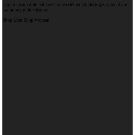
Lorem ipsum dolor sit amet, consectetuer adipiscing elit, sed diam
nonummy nibh euismod
Shop Men
Shop Women