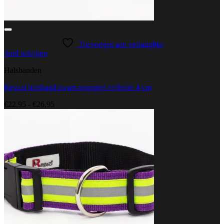
Toevoegen aan verlanglijst
Snel bekijken
Halsbanden
Regazi halsband zwart-neongeel reflectie 4 cm
Prijsklasse:
€
22,95
-
€
26,95
€22,95
tot
€26,95