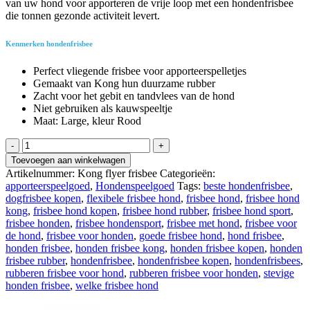
van uw hond voor apporteren de vrije loop met een hondenfrisbee
die tonnen gezonde activiteit levert.
Kenmerken hondenfrisbee
Perfect vliegende frisbee voor apporteerspelletjes
Gemaakt van Kong hun duurzame rubber
Zacht voor het gebit en tandvlees van de hond
Niet gebruiken als kauwspeeltje
Maat: Large, kleur Rood
Hondenfrisbee
Kong
Toevoegen aan winkelwagen
aantal
Artikelnummer:
Kong flyer frisbee
Categorieën:
apporteerspeelgoed
,
Hondenspeelgoed
Tags:
beste hondenfrisbee
,
dogfrisbee kopen
,
flexibele frisbee hond
,
frisbee hond
,
frisbee hond
kong
,
frisbee hond kopen
,
frisbee hond rubber
,
frisbee hond sport
,
frisbee honden
,
frisbee hondensport
,
frisbee met hond
,
frisbee voor
de hond
,
frisbee voor honden
,
goede frisbee hond
,
hond frisbee
,
honden frisbee
,
honden frisbee kong
,
honden frisbee kopen
,
honden
frisbee rubber
,
hondenfrisbee
,
hondenfrisbee kopen
,
hondenfrisbees
,
rubberen frisbee voor hond
,
rubberen frisbee voor honden
,
stevige
honden frisbee
,
welke frisbee hond