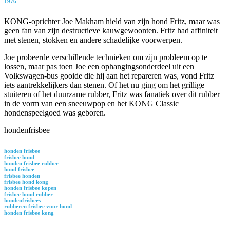
1976
KONG-oprichter Joe Makham hield van zijn hond Fritz, maar was
geen fan van zijn destructieve kauwgewoonten. Fritz had affiniteit
met stenen, stokken en andere schadelijke voorwerpen.
Joe probeerde verschillende technieken om zijn probleem op te
lossen, maar pas toen Joe een ophangingsonderdeel uit een
Volkswagen-bus gooide die hij aan het repareren was, vond Fritz
iets aantrekkelijkers dan stenen. Of het nu ging om het grillige
stuiteren of het duurzame rubber, Fritz was fanatiek over dit rubber
in de vorm van een sneeuwpop en het KONG Classic
hondenspeelgoed was geboren.
hondenfrisbee
honden frisbee
frisbee hond
honden frisbee rubber
hond frisbee
frisbee honden
frisbee hond kong
honden frisbee kopen
frisbee hond rubber
hondenfrisbees
rubberen frisbee voor hond
honden frisbee kong