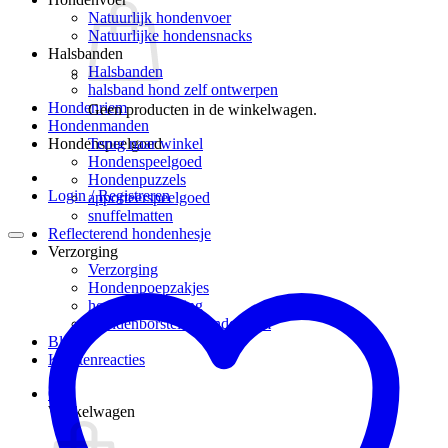
Natuurlijk hondenvoer
Natuurlijke hondensnacks
Halsbanden
Halsbanden
halsband hond zelf ontwerpen
Hondenriem
Geen producten in de winkelwagen.
Hondenmanden
Terug naar winkel
Hondenspeelgoed
Hondenspeelgoed
Hondenpuzzels
Login / Registreren
apporteerspeelgoed
snuffelmatten
Reflecterend hondenhesje
Verzorging
Verzorging
Hondenpoepzakjes
hondenverzorging
Hondenborstel – hondenkam
Blog
Klantenreacties
0
Winkelwagen