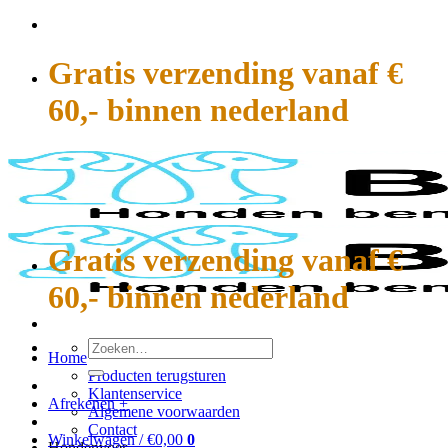
Ga
naar
inhoud
Gratis verzending vanaf €
60,- binnen nederland
Gratis verzending vanaf €
60,- binnen nederland
Zoeken
Home
naar:
Producten terugsturen
Klantenservice
Afrekenen
+
Algemene voorwaarden
Contact
Winkelwagen /
€
0,00
0
Hondenvoer